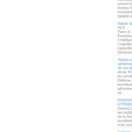
annoncé l
drones S
croissan
bataille q
Safran la
ACE
Paris, le
Eurosato
l’intelli
Cognitive
capacité
Electroni
Thales v
aérienne 
de son te
photo Th
du minist
Défense 
fournitu
aérienne
de...
EUROSAT
ATTEND
Depuis 2
les muta
de la Sé
accélérat
d’un nouv