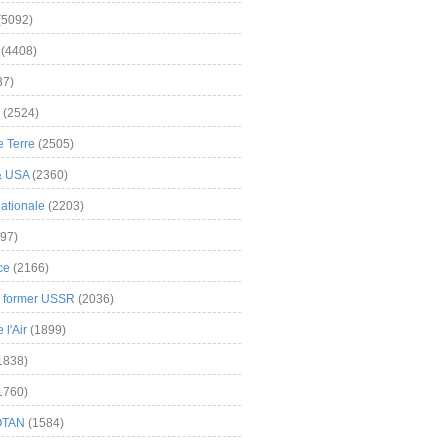
(5092)
(4408)
37)
(2524)
 Terre
(2505)
& USA
(2360)
ationale
(2203)
97)
ce
(2166)
& former USSR
(2036)
l'Air
(1899)
1838)
1760)
OTAN
(1584)