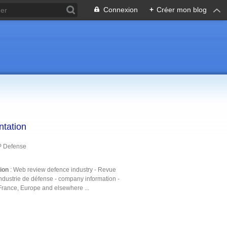
Connexion
+
Créer mon blog
ntation
P Defense
tion
: Web review defence industry - Revue
ndustrie de défense - company information -
France, Europe and elsewhere ...