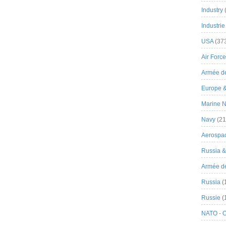
Industry
Industrie
USA
(37
Air Force
Armée de
Europe 
Marine N
Navy
(21
Aerospa
Russia 
Armée de 
Russia
(
Russie
(
NATO - 