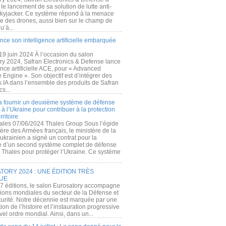
e lancement de sa solution de lutte anti-
kyjacker. Ce système répond à la menace
te des drones, aussi bien sur le champ de
u’à...
nce son intelligence artificielle embarquée
 19 juin 2024 À l’occasion du salon
ry 2024, Safran Electronics & Defense lance
gence artificielle ACE, pour « Advanced
 Engine ». Son objectif est d’intégrer des
s IA dans l’ensemble des produits de Safran
cs...
a fournir un deuxième système de défense
à l’Ukraine pour contribuer à la protection
rritoire
ales 07/06/2024 Thales Group Sous l’égide
ère des Armées français, le ministère de la
ukrainien a signé un contrat pour la
re d’un second système complet de défense
 Thales pour protéger l’Ukraine. Ce système
ORY 2024 : UNE ÉDITION TRÈS
UE
7 éditions, le salon Eurosatory accompagne
tions mondiales du secteur de la Défense et
curité. Notre décennie est marquée par une
ion de l’histoire et l’instauration progressive
el ordre mondial. Ainsi, dans un...