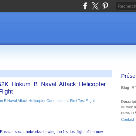
Prése
2K Hokum B Naval Attack Helicopter
Blog
: R
Flight
Descrip
du web i
news in 
Contact
sian social networks showing the first test flight of the new