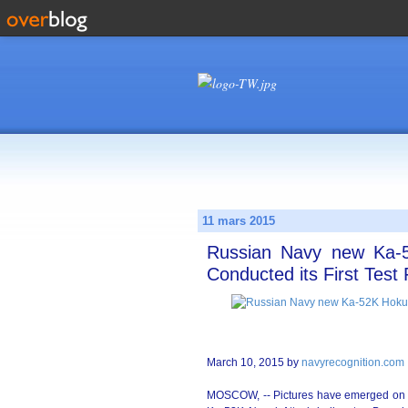
11 mars 2015
Russian Navy new Ka-5
Conducted its First Test 
March 10, 2015 by
navyrecognition.com
MOSCOW, -- Pictures have emerged on Rus