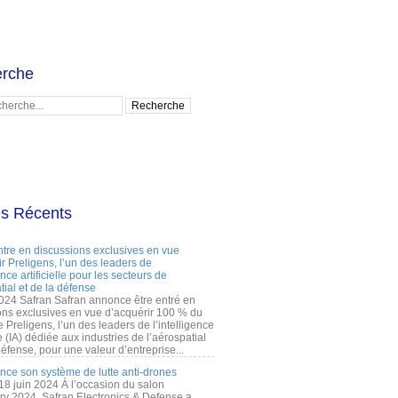
rche
es Récents
ntre en discussions exclusives en vue
r Preligens, l’un des leaders de
gence artificielle pour les secteurs de
tial et de la défense
2024 Safran Safran annonce être entré en
ons exclusives en vue d’acquérir 100 % du
e Preligens, l’un des leaders de l’intelligence
lle (IA) dédiée aux industries de l’aérospatial
défense, pour une valeur d’entreprise...
ance son système de lutte anti-drones
 18 juin 2024 À l’occasion du salon
ry 2024, Safran Electronics & Defense a