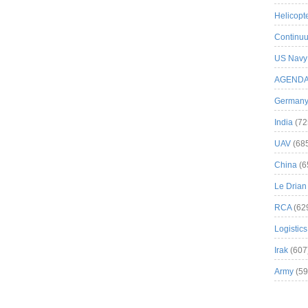
Helicopt
Continuu
US Navy
AGEND
German
India
(72
UAV
(68
China
(6
Le Drian
RCA
(62
Logistics
Irak
(607
Army
(59