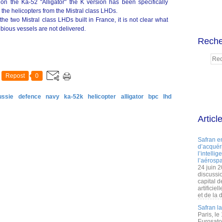
on the Ka-52 "Alligator" the K version has been specifically
the helicopters from the Mistral class LHDs.
he two Mistral class LHDs built in France, it is not clear what
ibious vessels are not delivered.
Reche
Repost
0
ussie
defence
navy
ka-52k
helicopter
alligator
bpc
lhd
Articl
Safran e
d’acquéri
l’intelli
l’aérospa
24 juin 
discussi
capital d
artificie
et de la 
Safran l
Paris, le
Eurosato