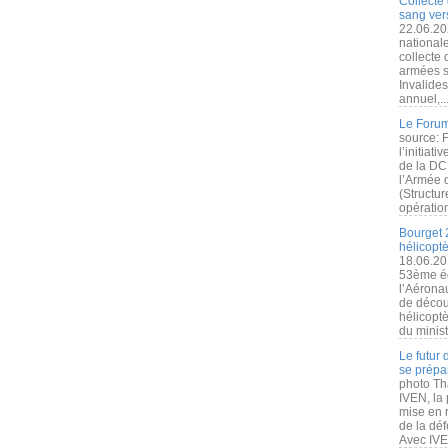
Collecte 
sang vers
22.06.20
nationale
collecte
armées s
Invalide
annuel,..
Le Forum
source: 
l’initiat
de la DC
l’Armée 
(Structur
opération
Bourget 
hélicopt
18.06.20
53ème éd
l’Aérona
de découv
hélicopt
du minist
Le futur
se prépa
photo Th
IVEN, la 
mise en r
de la dé
Avec IVEN