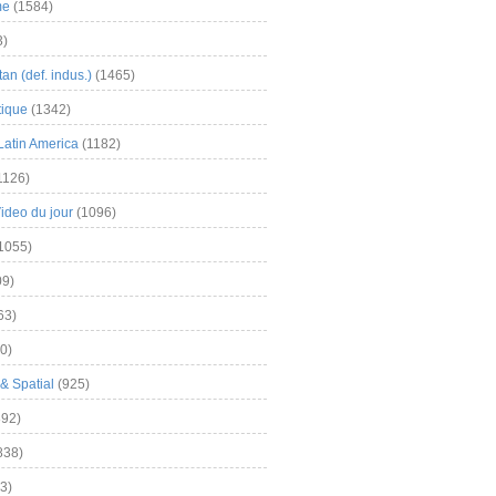
me
(1584)
3)
an (def. indus.)
(1465)
tique
(1342)
Latin America
(1182)
1126)
Video du jour
(1096)
1055)
9)
63)
0)
& Spatial
(925)
92)
838)
3)