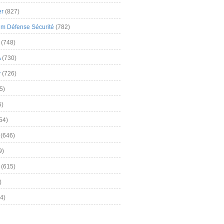
er
(827)
m Défense Sécurité
(782)
(748)
A
(730)
y
(726)
5)
5)
54)
(646)
9)
(615)
)
4)