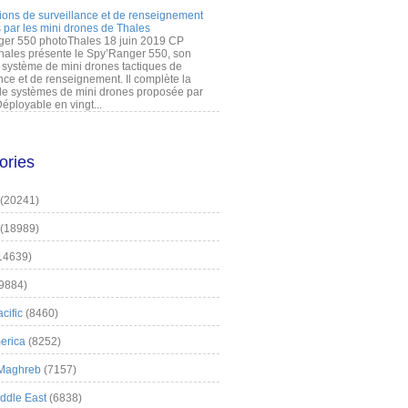
ions de surveillance et de renseignement
 par les mini drones de Thales
er 550 photoThales 18 juin 2019 CP
hales présente le Spy’Ranger 550, son
système de mini drones tactiques de
nce et de renseignement. Il complète la
 systèmes de mini drones proposée par
éployable en vingt...
ories
(20241)
(18989)
14639)
9884)
cific
(8460)
erica
(8252)
 Maghreb
(7157)
iddle East
(6838)