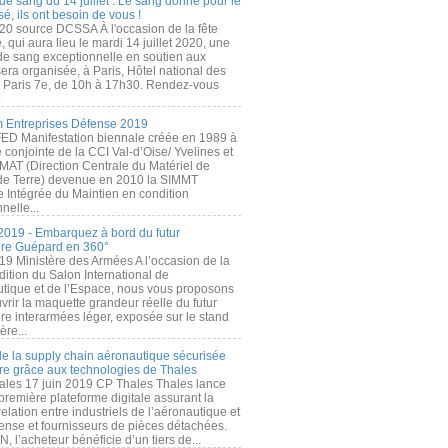
de sang du 14 juillet : Le sang donné pour le
é, ils ont besoin de vous !
20 source DCSSA À l'occasion de la fête
, qui aura lieu le mardi 14 juillet 2020, une
 de sang exceptionnelle en soutien aux
era organisée, à Paris, Hôtel national des
s Paris 7e, de 10h à 17h30. Rendez-vous
.
 Entreprises Défense 2019
FED Manifestation biennale créée en 1989 à
ive conjointe de la CCI Val-d’Oise/ Yvelines et
MAT (Direction Centrale du Matériel de
de Terre) devenue en 2010 la SIMMT
e Intégrée du Maintien en condition
nelle...
2019 - Embarquez à bord du futur
ère Guépard en 360°
19 Ministère des Armées A l’occasion de la
ition du Salon International de
utique et de l’Espace, nous vous proposons
rir la maquette grandeur réelle du futur
ère interarmées léger, exposée sur le stand
ère...
 de la supply chain aéronautique sécurisée
re grâce aux technologies de Thales
ales 17 juin 2019 CP Thales Thales lance
première plateforme digitale assurant la
elation entre industriels de l’aéronautique et
fense et fournisseurs de pièces détachées.
, l’acheteur bénéficie d’un tiers de...