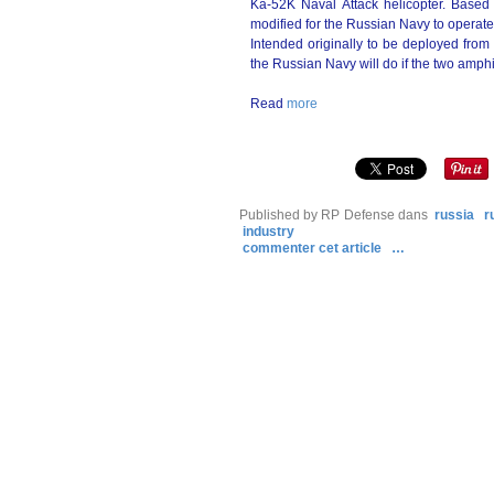
Ka-52K Naval Attack helicopter. Based 
modified for the Russian Navy to operate 
Intended originally to be deployed from t
the Russian Navy will do if the two amph
Read
more
Published by RP Defense
dans
russia
r
industry
commenter cet article
…