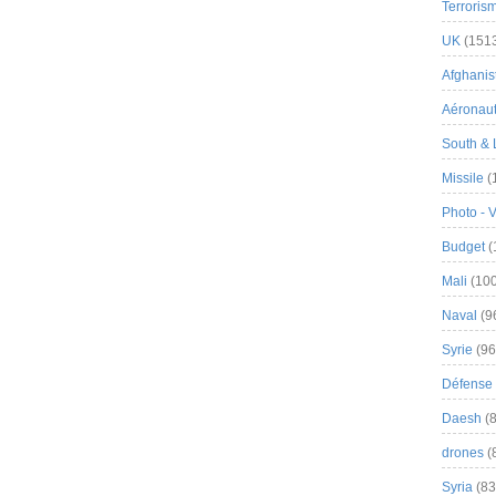
Terroris
UK
(151
Afghanist
Aéronau
South & 
Missile
(
Photo - 
Budget
(
Mali
(100
Naval
(9
Syrie
(96
Défense 
Daesh
(8
drones
(
Syria
(83