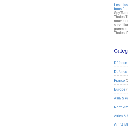
Les miss
boostées
Spy’Rang
Thales T
nouveau 
surveilla
gamme de
Thales. D
Categ
Défense
Defence
France
(
Europe
(
Asia & Pa
North Am
Africa &
Gulf & M