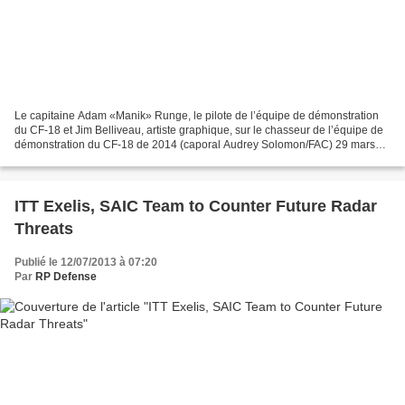
Le capitaine Adam «Manik» Runge, le pilote de l’équipe de démonstration
du CF-18 et Jim Belliveau, artiste graphique, sur le chasseur de l’équipe de
démonstration du CF-18 de 2014 (caporal Audrey Solomon/FAC) 29 mars
2014 par Jacques N. Godbout - 45eNord.ca...
ITT Exelis, SAIC Team to Counter Future Radar
Threats
Publié le 12/07/2013 à 07:20
Par
RP Defense