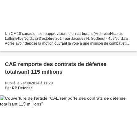
Un CF-18 canadien se réapprovisionne en carburant (Archives/Nicolas
Laffont/45eNord.ca) 3 octobre 2014 par Jacques N. Godbout - 45eNord.ca
Après avoir déposé la motion ouvrant la voie à une mission de combat et
pavant la voie au déploiement de chasseurs...
CAE remporte des contrats de défense
totalisant 115 millions
Publié le 24/09/2014 à 11:20
Par
RP Defense