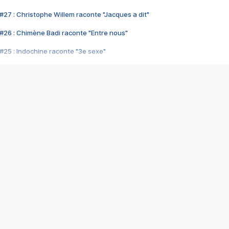
#27 : Christophe Willem raconte "Jacques a dit"
#26 : Chimène Badi raconte "Entre nous"
#25 : Indochine raconte "3e sexe"
#24 : Zaho raconte "C'est chelou"
#23 : Patrick Bruel raconte "Au café des délices"
#22 : Kyo raconte "Le chemin"
#21 : Nolwenn Leroy raconte "Cassé"
#20 : Patrick Hernandez raconte "Born to be alive"
#19 : Lorie raconte "Près de moi"
#18 : Michael Jones raconte "A nos actes manqués" (avec Jean-Jacque
#17 : Khaled raconte "Aïcha"
#16 : Corneille raconte "Parce qu'on vient de loin"