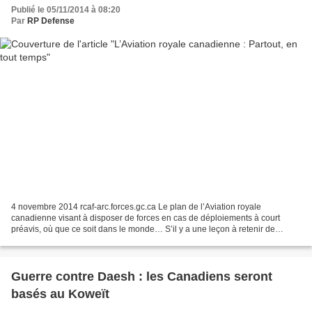
Publié le 05/11/2014 à 08:20
Par
RP Defense
4 novembre 2014 rcaf-arc.forces.gc.ca Le plan de l’Aviation royale
canadienne visant à disposer de forces en cas de déploiements à court
préavis, où que ce soit dans le monde… S’il y a une leçon à retenir de
l’histoire, c’est que le monde peut‑être très...
Guerre contre Daesh : les Canadiens seront
basés au Koweït