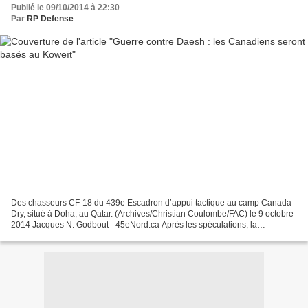
Publié le 09/10/2014 à 22:30
Par
RP Defense
Des chasseurs CF-18 du 439e Escadron d’appui tactique au camp Canada
Dry, situé à Doha, au Qatar. (Archives/Christian Coulombe/FAC) le 9 octobre
2014 Jacques N. Godbout - 45eNord.ca Après les spéculations, la
confirmation! Le ministre de la Défense nationale,...