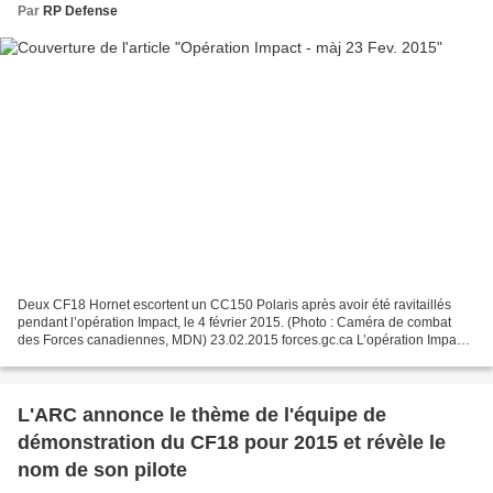
Par
RP Defense
Deux CF18 Hornet escortent un CC150 Polaris après avoir été ravitaillés
pendant l’opération Impact, le 4 février 2015. (Photo : Caméra de combat
des Forces canadiennes, MDN) 23.02.2015 forces.gc.ca L’opération Impact
constitue le soutien des Forces armées...
L'ARC annonce le thème de l'équipe de
démonstration du CF18 pour 2015 et révèle le
nom de son pilote