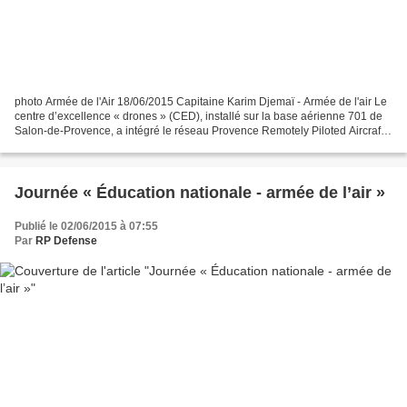
photo Armée de l'Air 18/06/2015 Capitaine Karim Djemaï - Armée de l'air Le
centre d’excellence « drones » (CED), installé sur la base aérienne 701 de
Salon-de-Provence, a intégré le réseau Provence Remotely Piloted Aircraft
System (RPAS) Network du pôle...
Journée « Éducation nationale - armée de l’air »
Publié le 02/06/2015 à 07:55
Par
RP Defense