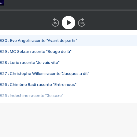
#30 : Eve Angeli raconte "Avant de partir"
#29 : MC Solaar raconte "Bouge de là"
28 : Lorie raconte "Je vais vite"
#27 : Christophe Willem raconte "Jacques a dit"
#26 : Chimène Badi raconte "Entre nous"
#25 : Indochine raconte "3e sexe"
#24 : Zaho raconte "C'est chelou"
#23 : Patrick Bruel raconte "Au café des délices"
#22 : Kyo raconte "Le chemin"