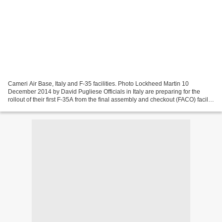
Cameri Air Base, Italy and F-35 facilities. Photo Lockheed Martin 10
December 2014 by David Pugliese Officials in Italy are preparing for the
rollout of their first F-35A from the final assembly and checkout (FACO) facility
at Cameri Air Base in northern...