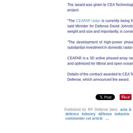
The award was given to CEA Technologie
project.
"The
CEAFAR radar
is currently being f
said Minister for Defense David Johnston
weight and size and importantly, is cons
"The development of high-power phas
substantial investment in domestic rada
CEAFAR is a 3D active phased array rada
and optimized for littoral and open ocean
Details of the contract awarded to CEA 
Defense, which announced the award.
Published by RP Defense
dans
asia & 
defence
industry
défense
industrie
commenter cet article
…