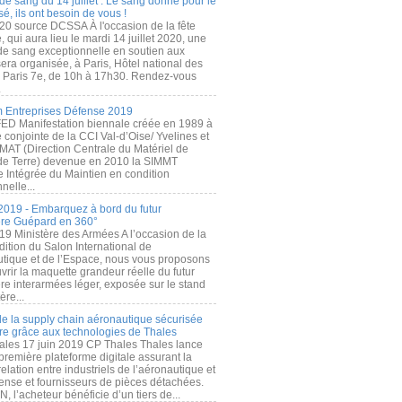
de sang du 14 juillet : Le sang donné pour le
é, ils ont besoin de vous !
20 source DCSSA À l'occasion de la fête
, qui aura lieu le mardi 14 juillet 2020, une
 de sang exceptionnelle en soutien aux
era organisée, à Paris, Hôtel national des
s Paris 7e, de 10h à 17h30. Rendez-vous
.
 Entreprises Défense 2019
FED Manifestation biennale créée en 1989 à
ive conjointe de la CCI Val-d’Oise/ Yvelines et
MAT (Direction Centrale du Matériel de
de Terre) devenue en 2010 la SIMMT
e Intégrée du Maintien en condition
nelle...
2019 - Embarquez à bord du futur
ère Guépard en 360°
19 Ministère des Armées A l’occasion de la
ition du Salon International de
utique et de l’Espace, nous vous proposons
rir la maquette grandeur réelle du futur
ère interarmées léger, exposée sur le stand
ère...
 de la supply chain aéronautique sécurisée
re grâce aux technologies de Thales
ales 17 juin 2019 CP Thales Thales lance
première plateforme digitale assurant la
elation entre industriels de l’aéronautique et
fense et fournisseurs de pièces détachées.
, l’acheteur bénéficie d’un tiers de...