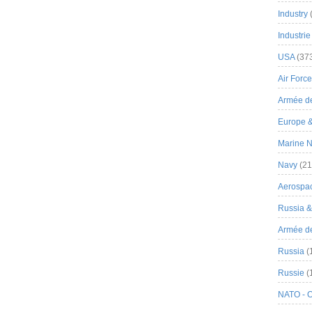
Industry
Industrie
USA
(37
Air Force
Armée de
Europe 
Marine N
Navy
(21
Aerospa
Russia 
Armée de 
Russia
(
Russie
(
NATO - 