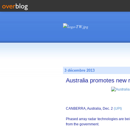
3 décembre 2013
Australia promotes new 
CANBERRA, Australia, Dec. 2
(UPI)
Phased array radar technologies are bei
from the government.