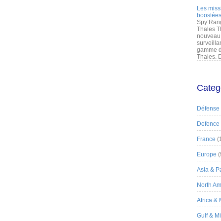
Les miss
boostées
Spy’Rang
Thales T
nouveau 
surveilla
gamme de
Thales. D
Categ
Défense
Defence
France
(
Europe
(
Asia & Pa
North Am
Africa &
Gulf & M