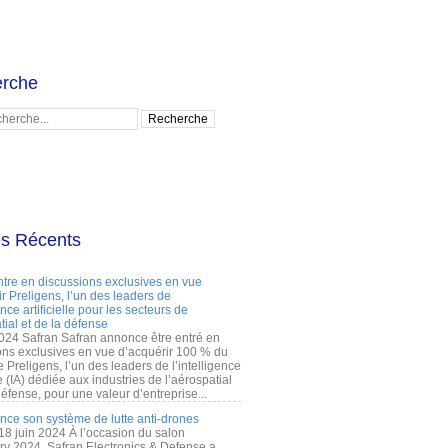
rche
es Récents
ntre en discussions exclusives en vue
r Preligens, l’un des leaders de
gence artificielle pour les secteurs de
tial et de la défense
2024 Safran Safran annonce être entré en
ons exclusives en vue d’acquérir 100 % du
e Preligens, l’un des leaders de l’intelligence
lle (IA) dédiée aux industries de l’aérospatial
défense, pour une valeur d’entreprise...
ance son système de lutte anti-drones
 18 juin 2024 À l’occasion du salon
ry 2024, Safran Electronics & Defense a