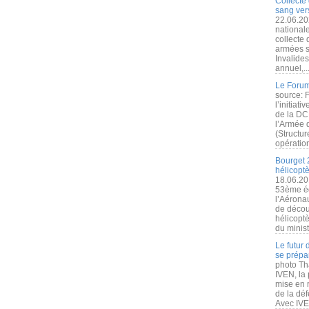
Collecte 
sang vers
22.06.20
nationale
collecte
armées s
Invalide
annuel,..
Le Forum
source: 
l’initiat
de la DC
l’Armée 
(Structur
opération
Bourget 
hélicopt
18.06.20
53ème éd
l’Aérona
de découv
hélicopt
du minist
Le futur
se prépa
photo Th
IVEN, la 
mise en r
de la dé
Avec IVEN