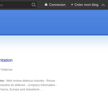
Connexion
+
Créer mon blog
ntation
P Defense
tion
: Web review defence industry - Revue
ndustrie de défense - company information -
France, Europe and elsewhere ...