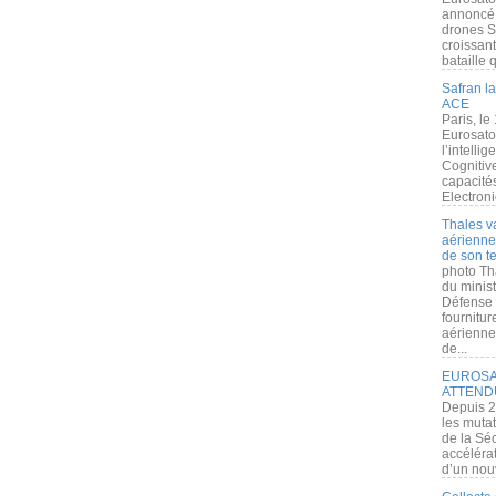
annoncé l
drones S
croissan
bataille q
Safran la
ACE
Paris, le
Eurosato
l’intelli
Cognitive
capacité
Electroni
Thales v
aérienne 
de son te
photo Th
du minist
Défense 
fournitu
aérienne
de...
EUROSAT
ATTEND
Depuis 2
les muta
de la Sé
accélérat
d’un nouv