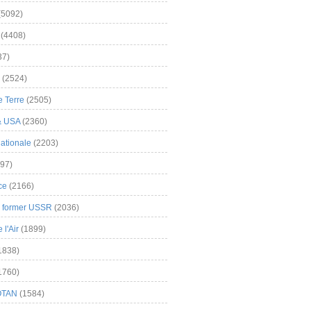
(5092)
(4408)
37)
(2524)
 Terre
(2505)
& USA
(2360)
ationale
(2203)
97)
ce
(2166)
& former USSR
(2036)
l'Air
(1899)
1838)
1760)
OTAN
(1584)