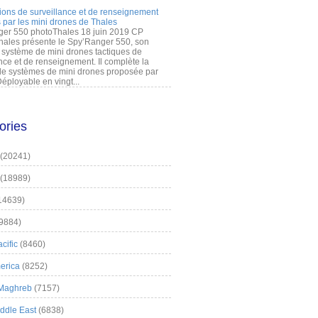
ions de surveillance et de renseignement
 par les mini drones de Thales
er 550 photoThales 18 juin 2019 CP
hales présente le Spy’Ranger 550, son
système de mini drones tactiques de
nce et de renseignement. Il complète la
 systèmes de mini drones proposée par
éployable en vingt...
ories
(20241)
(18989)
14639)
9884)
cific
(8460)
erica
(8252)
 Maghreb
(7157)
iddle East
(6838)