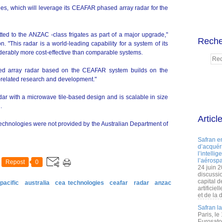
s, which will leverage its CEAFAR phased array radar for the
itted to the ANZAC -class frigates as part of a major upgrade,"
Reche
. "This radar is a world-leading capability for a system of its
iderably more cost-effective than comparable systems.
ed array radar based on the CEAFAR system builds on the
r-related research and development."
r with a microwave tile-based design and is scalable in size
.
Articl
Technologies were not provided by the Australian Department of
Safran e
d’acquéri
l’intelli
l’aérospa
Repost
0
24 juin 
discussi
capital d
pacific
australia
cea technologies
ceafar
radar
anzac
artificie
et de la 
Safran l
Paris, le
Eurosato