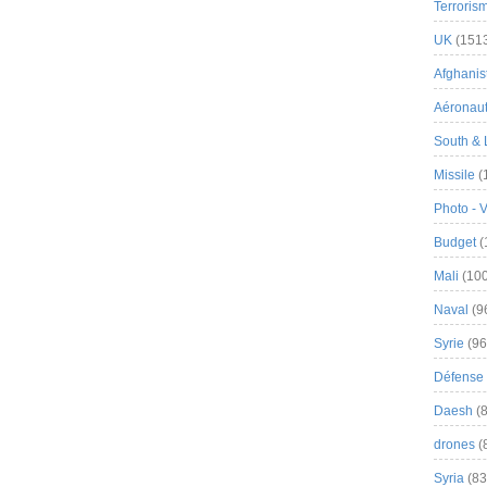
Terroris
UK
(151
Afghanist
Aéronau
South & 
Missile
(
Photo - 
Budget
(
Mali
(100
Naval
(9
Syrie
(96
Défense 
Daesh
(8
drones
(
Syria
(83