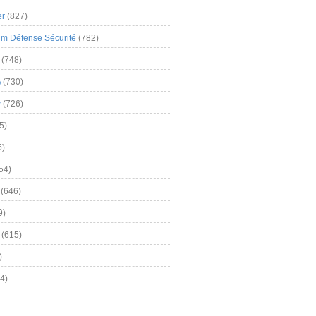
er
(827)
m Défense Sécurité
(782)
(748)
A
(730)
y
(726)
5)
5)
54)
(646)
9)
(615)
)
4)