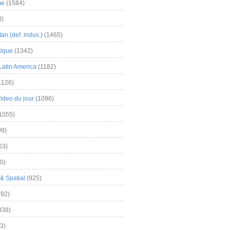
me
(1584)
3)
an (def. indus.)
(1465)
tique
(1342)
Latin America
(1182)
1126)
Video du jour
(1096)
1055)
9)
63)
0)
& Spatial
(925)
92)
838)
3)