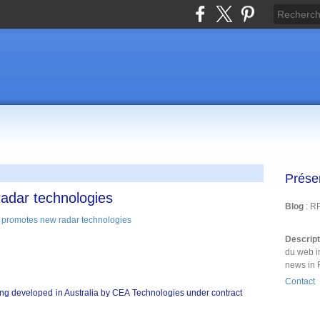
Prése
radar technologies
Blog
: R
Descrip
du web i
news in 
Contact
ng developed in Australia by CEA Technologies under contract