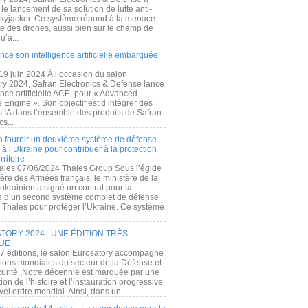
e lancement de sa solution de lutte anti-
kyjacker. Ce système répond à la menace
te des drones, aussi bien sur le champ de
u’à...
nce son intelligence artificielle embarquée
 19 juin 2024 À l’occasion du salon
ry 2024, Safran Electronics & Defense lance
gence artificielle ACE, pour « Advanced
 Engine ». Son objectif est d’intégrer des
s IA dans l’ensemble des produits de Safran
cs...
a fournir un deuxième système de défense
à l’Ukraine pour contribuer à la protection
rritoire
ales 07/06/2024 Thales Group Sous l’égide
ère des Armées français, le ministère de la
ukrainien a signé un contrat pour la
re d’un second système complet de défense
 Thales pour protéger l’Ukraine. Ce système
ORY 2024 : UNE ÉDITION TRÈS
UE
7 éditions, le salon Eurosatory accompagne
tions mondiales du secteur de la Défense et
curité. Notre décennie est marquée par une
ion de l’histoire et l’instauration progressive
el ordre mondial. Ainsi, dans un...