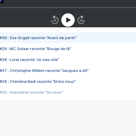
#30 : Eve Angeli raconte "Avant de partir"
#29 : MC Solaar raconte "Bouge de là"
28 : Lorie raconte "Je vais vite"
#27 : Christophe Willem raconte "Jacques a dit"
#26 : Chimène Badi raconte "Entre nous"
#25 : Indochine raconte "3e sexe"
#24 : Zaho raconte "C'est chelou"
#23 : Patrick Bruel raconte "Au café des délices"
#22 : Kyo raconte "Le chemin"