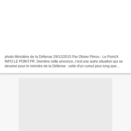
photo Ministère de la Défense 29/12/2015 Par Olivier Pérou - Le Point.fr
INFO LE POINT.FR. Derrière cette annonce, c'est une autre situation qui se
dessine pour le ministre de la Défense : celle d'un cumul plus long que
prévu. Cumulard, mais pas trop....