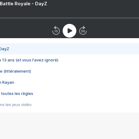
 Battle Royale - DayZ
 DayZ
 a 13 ans (et vous l'avez ignoré)
e (littéralement)
im Rayan
 toutes les règles
s les jeux vidéo
us choquant de Rockstar ? - Le scandale BULLY
e plus moche de Steam
du RÊVE tourne au CAUCHEMAR