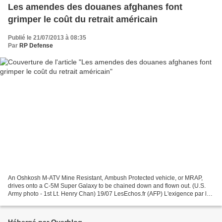
Les amendes des douanes afghanes font
grimper le coût du retrait américain
Publié le 21/07/2013 à 08:35
Par
RP Defense
An Oshkosh M-ATV Mine Resistant, Ambush Protected vehicle, or MRAP,
drives onto a C-5M Super Galaxy to be chained down and flown out. (U.S.
Army photo - 1st Lt. Henry Chan) 19/07 LesEchos.fr (AFP) L'exigence par les
douanes afghanes du paiement d'amendes...