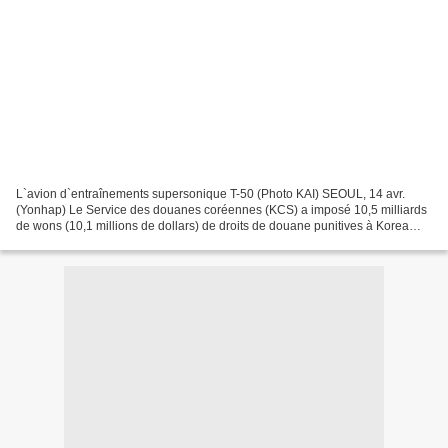
L`avion d`entraînements supersonique T-50 (Photo KAI) SEOUL, 14 avr.
(Yonhap) Le Service des douanes coréennes (KCS) a imposé 10,5 milliards
de wons (10,1 millions de dollars) de droits de douane punitives à Korea
Aerospace Industries (KAI) pour avoir...