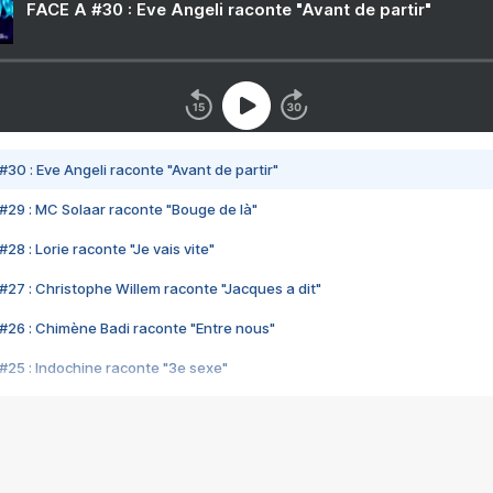
FACE A #30 : Eve Angeli raconte "Avant de partir"
#30 : Eve Angeli raconte "Avant de partir"
#29 : MC Solaar raconte "Bouge de là"
28 : Lorie raconte "Je vais vite"
#27 : Christophe Willem raconte "Jacques a dit"
#26 : Chimène Badi raconte "Entre nous"
#25 : Indochine raconte "3e sexe"
#24 : Zaho raconte "C'est chelou"
#23 : Patrick Bruel raconte "Au café des délices"
#22 : Kyo raconte "Le chemin"