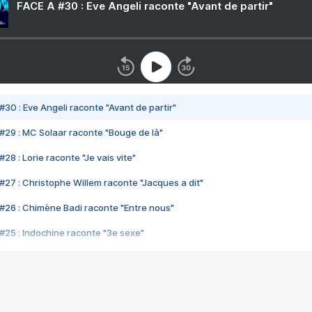
FACE A #30 : Eve Angeli raconte "Avant de partir"
#30 : Eve Angeli raconte "Avant de partir"
#29 : MC Solaar raconte "Bouge de là"
28 : Lorie raconte "Je vais vite"
#27 : Christophe Willem raconte "Jacques a dit"
#26 : Chimène Badi raconte "Entre nous"
#25 : Indochine raconte "3e sexe"
#24 : Zaho raconte "C'est chelou"
#23 : Patrick Bruel raconte "Au café des délices"
#22 : Kyo raconte "Le chemin"