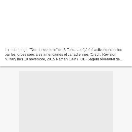
La technologie "Dermosquelette" de B-Temia a déjà été activement testée
par les forces spéciales américaines et canadiennes (Crédit: Revision
Military Inc) 10 novembre, 2015 Nathan Gain (FOB) Sagem rêverait-il de
mécatronique ? Ce spécialiste français...