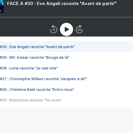
FACE A #30 : Eve Angeli raconte "Avant de partir"
#30 : Eve Angeli raconte "Avant de partir"
#29 : MC Solaar raconte "Bouge de là"
28 : Lorie raconte "Je vais vite"
#27 : Christophe Willem raconte "Jacques a dit"
#26 : Chimène Badi raconte "Entre nous"
#25 : Indochine raconte "3e sexe"
#24 : Zaho raconte "C'est chelou"
#23 : Patrick Bruel raconte "Au café des délices"
#22 : Kyo raconte "Le chemin"