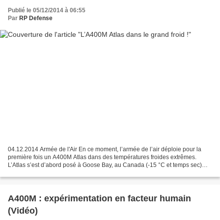
Publié le 05/12/2014 à 06:55
Par
RP Defense
04.12.2014 Armée de l'Air En ce moment, l’armée de l’air déploie pour la
première fois un A400M Atlas dans des températures froides extrêmes.
L’Atlas s’est d’abord posé à Goose Bay, au Canada (-15 °C et temps sec)
avant de rejoindre Tromso en Norvège...
A400M : expérimentation en facteur humain
(Vidéo)