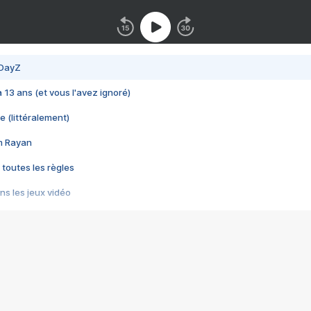
 DayZ
 a 13 ans (et vous l'avez ignoré)
e (littéralement)
im Rayan
 toutes les règles
s les jeux vidéo
us choquant de Rockstar ? - Le scandale BULLY
e plus moche de Steam
du RÊVE tourne au CAUCHEMAR
pendant 8 heures