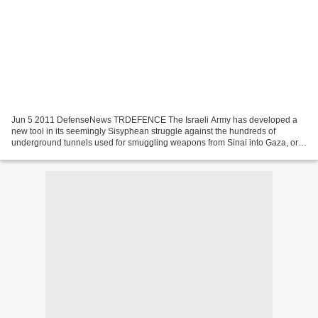
Jun 5 2011 DefenseNews TRDEFENCE The Israeli Army has developed a
new tool in its seemingly Sisyphean struggle against the hundreds of
underground tunnels used for smuggling weapons from Sinai into Gaza, or
as subterranean staging grounds for cross-border...