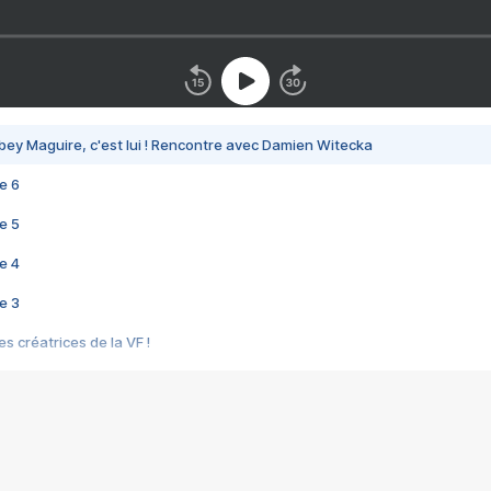
bey Maguire, c'est lui ! Rencontre avec Damien Witecka
e 6
e 5
e 4
e 3
s créatrices de la VF !
e 2
e 1
e Mektoub My Love arrive enfin ! Rencontre avec Shaïn Boumedine et Sal