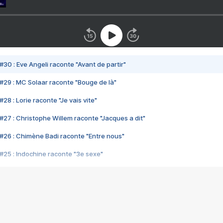
#30 : Eve Angeli raconte "Avant de partir"
#29 : MC Solaar raconte "Bouge de là"
28 : Lorie raconte "Je vais vite"
#27 : Christophe Willem raconte "Jacques a dit"
#26 : Chimène Badi raconte "Entre nous"
#25 : Indochine raconte "3e sexe"
#24 : Zaho raconte "C'est chelou"
#23 : Patrick Bruel raconte "Au café des délices"
#22 : Kyo raconte "Le chemin"