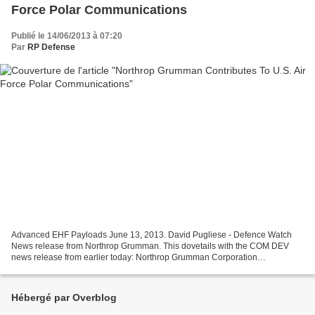
Force Polar Communications
Publié le 14/06/2013 à 07:20
Par
RP Defense
Advanced EHF Payloads June 13, 2013. David Pugliese - Defence Watch
News release from Northrop Grumman. This dovetails with the COM DEV
news release from earlier today: Northrop Grumman Corporation
(NYSE:NOC) has delivered the second of two payloads that...
Hébergé par Overblog