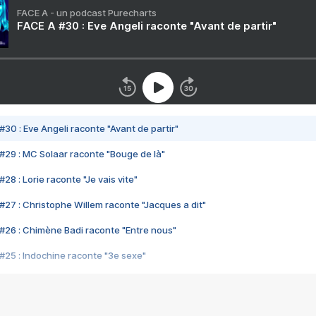
FACE A - un podcast Purecharts
FACE A #30 : Eve Angeli raconte "Avant de partir"
#30 : Eve Angeli raconte "Avant de partir"
#29 : MC Solaar raconte "Bouge de là"
28 : Lorie raconte "Je vais vite"
#27 : Christophe Willem raconte "Jacques a dit"
#26 : Chimène Badi raconte "Entre nous"
#25 : Indochine raconte "3e sexe"
#24 : Zaho raconte "C'est chelou"
#23 : Patrick Bruel raconte "Au café des délices"