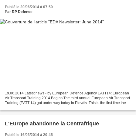
Publié le 20/06/2014 à 07:50
Par
RP Defense
19.06.2014 Latest news - by European Defence Agency EATT14: European
Air Transport Training 2014 Begins The third annual European Air Transport
Training (EATT 14) got under way today in Plovdiv. This is the first time the
event is being held in Bulgaria....
L'Europe abandonne la Centrafrique
Publié le 16/03/2014 à 20:45