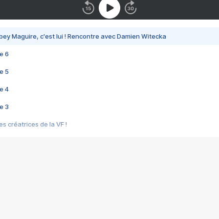
bey Maguire, c'est lui ! Rencontre avec Damien Witecka
e 6
e 5
e 4
e 3
s créatrices de la VF !
e 2
e 1
e Mektoub My Love arrive enfin ! Rencontre avec Shaïn Boumedine et Sal
i : après Toni en famille
elle réalise le bouleversant Dites lui que je l'aime