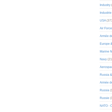
Industry
Industrie
USA
(37
Air Force
Armée de
Europe 
Marine N
Navy
(21
Aerospa
Russia 
Armée de 
Russia
(
Russie
(
NATO - 