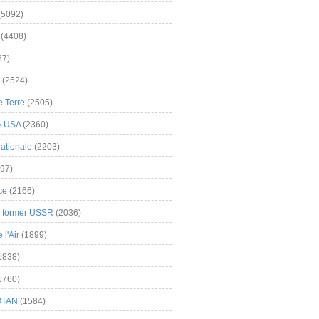
(5092)
(4408)
37)
(2524)
 Terre
(2505)
& USA
(2360)
ationale
(2203)
97)
ce
(2166)
& former USSR
(2036)
l'Air
(1899)
1838)
1760)
OTAN
(1584)