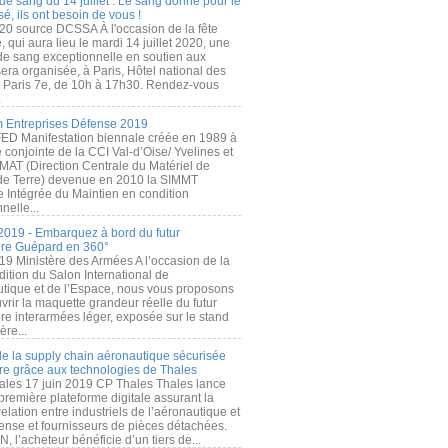
de sang du 14 juillet : Le sang donné pour le
é, ils ont besoin de vous !
20 source DCSSA À l'occasion de la fête
, qui aura lieu le mardi 14 juillet 2020, une
 de sang exceptionnelle en soutien aux
era organisée, à Paris, Hôtel national des
s Paris 7e, de 10h à 17h30. Rendez-vous
.
 Entreprises Défense 2019
FED Manifestation biennale créée en 1989 à
ive conjointe de la CCI Val-d’Oise/ Yvelines et
MAT (Direction Centrale du Matériel de
de Terre) devenue en 2010 la SIMMT
e Intégrée du Maintien en condition
nelle...
2019 - Embarquez à bord du futur
ère Guépard en 360°
19 Ministère des Armées A l’occasion de la
ition du Salon International de
utique et de l’Espace, nous vous proposons
rir la maquette grandeur réelle du futur
ère interarmées léger, exposée sur le stand
ère...
 de la supply chain aéronautique sécurisée
re grâce aux technologies de Thales
ales 17 juin 2019 CP Thales Thales lance
première plateforme digitale assurant la
elation entre industriels de l’aéronautique et
fense et fournisseurs de pièces détachées.
, l’acheteur bénéficie d’un tiers de...