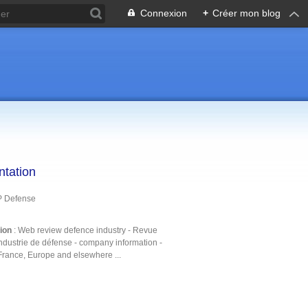
Connexion
+
Créer mon blog
ntation
P Defense
tion
: Web review defence industry - Revue
ndustrie de défense - company information -
France, Europe and elsewhere ...