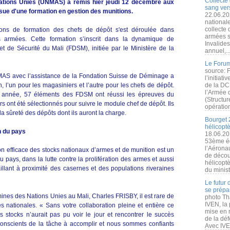
Collecte 
Nations Unies (UNMAS) a remis hier jeudi 12 décembre aux
sang vers
issue d'une formation en gestion des munitions.
22.06.20
nationale
collecte
ions de formation des chefs de dépôt s'est déroulée dans
armées s
es armées. Cette formation s’inscrit dans la dynamique de
Invalide
t de Sécurité du Mali (FDSM), initiée par le Ministère de la
annuel,..
Le Forum
source: 
NMAS avec l’assistance de la Fondation Suisse de Déminage a
l’initiat
 l’un pour les magasiniers et l’autre pour les chefs de dépôt.
de la DC
l’Armée 
e année, 57 éléments des FDSM ont réussi les épreuves du
(Structur
s ont été sélectionnés pour suivre le module chef de dépôt. Ils
opération
la sûreté des dépôts dont ils auront la charge.
Bourget 
hélicopt
n du pays
18.06.20
53ème éd
l’Aérona
ion efficace des stocks nationaux d’armes et de munition est un
de découv
u pays, dans la lutte contre la prolifération des armes et aussi
hélicopt
illant à proximité des casernes et des populations riveraines
du minist
Le futur
se prépa
ines des Nations Unies au Mali, Charles FRISBY, il est rare de
photo Th
IVEN, la 
és nationales. « Sans votre collaboration pleine et entière ce
mise en r
s stocks n’aurait pas pu voir le jour et rencontrer le succès
de la dé
nscients de la tâche à accomplir et nous sommes confiants
Avec IVEN