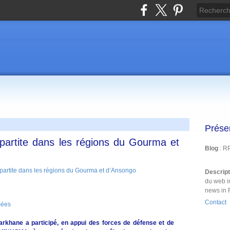
Prése
ipartite dans les régions du Gourma et
Blog
: R
Descrip
du web i
news in 
Contact
mées
arkhane a participé, en appui des forces de défense et de