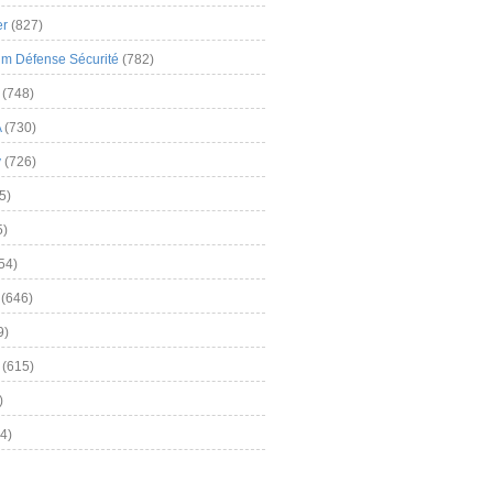
er
(827)
m Défense Sécurité
(782)
(748)
A
(730)
y
(726)
5)
5)
54)
(646)
9)
(615)
)
4)