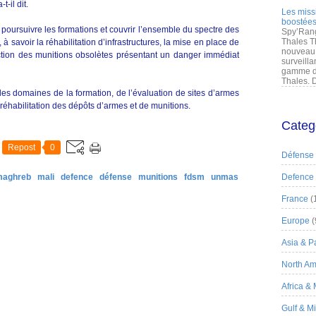
-il dit.
Les miss
boostées
poursuivre les formations et couvrir l’ensemble du spectre des
Spy’Rang
Thales T
, à savoir la réhabilitation d’infrastructures, la mise en place de
nouveau 
uction des munitions obsolètes présentant un danger immédiat
surveilla
gamme de
Thales. D
s domaines de la formation, de l’évaluation de sites d’armes
a réhabilitation des dépôts d’armes et de munitions.
Categ
Repost
0
Défense
 maghreb
mali
defence
défense
munitions
fdsm
unmas
Defence
France
(
Europe
(
Asia & Pa
North Am
Africa &
Gulf & M