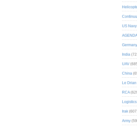
Helicopt
Continuu
US Navy
AGEND
German
India
(72
UAV
(68
China
(6
Le Drian
RCA
(62
Logistics
Irak
(607
Army
(59