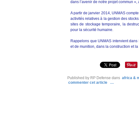
dans l’avenir de notre projet commun », a-t
A partir de janvier 2014, UNMAS compte 
activités relatives à la gestion des stocks
sites de stockage temporaire, la destr
pour la sécurité humaine.
Rappelons que UNMAS intervient dans le
et de munition, dans la construction et l
Published by RP Defense
dans
africa &
commenter cet article
…