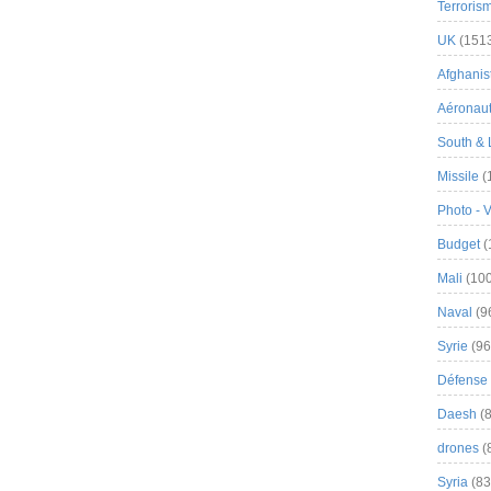
Terroris
UK
(151
Afghanist
Aéronau
South & 
Missile
(
Photo - 
Budget
(
Mali
(100
Naval
(9
Syrie
(96
Défense 
Daesh
(8
drones
(
Syria
(83