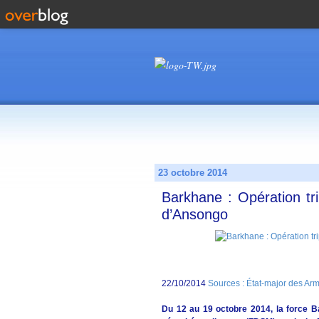
23 octobre 2014
Barkhane : Opération tr
d’Ansongo
22/10/2014
Sources : État-major des Ar
Du 12 au 19 octobre 2014, la force B