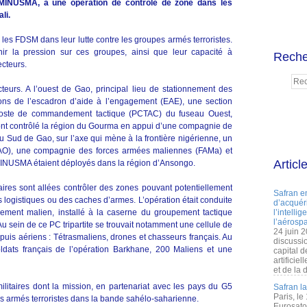
 MINUSMA, à une opération de contrôle de zone dans les
li.
 les FDSM dans leur lutte contre les groupes armés terroristes.
ir la pression sur ces groupes, ainsi que leur capacité à
Reche
ecteurs.
teurs. A l’ouest de Gao, principal lieu de stationnement des
tons de l’escadron d’aide à l’engagement (EAE), une section
 poste de commandement tactique (PCTAC) du fuseau Ouest,
ont contrôlé la région du Gourma en appui d’une compagnie de
u Sud de Gao, sur l’axe qui mène à la frontière nigérienne, un
LAO), une compagnie des forces armées maliennes (FAMa) et
Articl
 MINUSMA étaient déployés dans la région d’Ansongo.
ires sont allées contrôler des zones pouvant potentiellement
Safran e
ts logistiques ou des caches d’armes. L’opération était conduite
d’acquéri
ement malien, installé à la caserne du groupement tactique
l’intelli
l’aérospa
u sein de ce PC tripartite se trouvait notamment une cellule de
24 juin 
puis aériens : Tétrasmaliens, drones et chasseurs français. Au
discussi
oldats français de l’opération Barkhane, 200 Maliens et une
capital d
artificie
et de la 
litaires dont la mission, en partenariat avec les pays du G5
Safran l
Paris, le
pes armés terroristes dans la bande sahélo-saharienne.
Eurosato