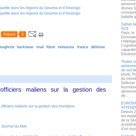
annoncé l
drones S
croissan
bataille q
Safran la
ACE
Paris, le
Repost
0
Eurosato
l’intelli
Cognitive
 maghreb
barkhane
mali
fdsm
minusma
france
défense
capacité
Electroni
Thales v
aérienne 
de son te
photo Th
du minist
Défense 
fournitu
fficiers maliens sur la gestion des
aérienne
de...
EUROSAT
ATTEND
Depuis 2
les muta
de la Sé
accélérat
 Journal du Mali
d’un nouv