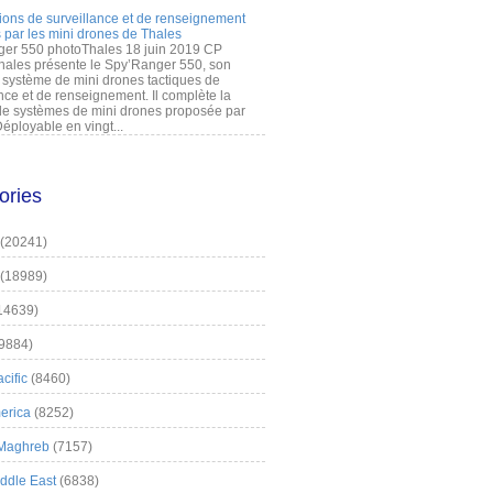
ions de surveillance et de renseignement
 par les mini drones de Thales
er 550 photoThales 18 juin 2019 CP
hales présente le Spy’Ranger 550, son
système de mini drones tactiques de
nce et de renseignement. Il complète la
 systèmes de mini drones proposée par
éployable en vingt...
ories
(20241)
(18989)
14639)
9884)
cific
(8460)
erica
(8252)
 Maghreb
(7157)
iddle East
(6838)