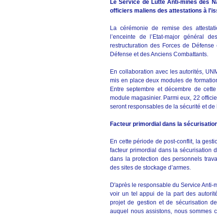
Le Service de Lutte Anti-mines des 
officiers maliens des attestations à l'
La cérémonie de remise des attestat
l’enceinte de l’Etat-major général d
restructuration des Forces de Défense e
Défense et des Anciens Combattants.
En collaboration avec les autorités, U
mis en place deux modules de formation,
Entre septembre et décembre de cett
module magasinier. Parmi eux, 22 officier
seront responsables de la sécurité et de 
Facteur primordial dans la sécurisatio
En cette période de post-conflit, la gest
facteur primordial dans la sécurisation d
dans la protection des personnels trava
des sites de stockage d’armes.
D'après le responsable du Service Anti-m
voir un tel appui de la part des autorit
projet de gestion et de sécurisation de
auquel nous assistons, nous sommes co