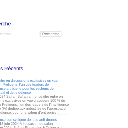
rche
es Récents
ntre en discussions exclusives en vue
r Preligens, l’un des leaders de
gence artificielle pour les secteurs de
tial et de la défense
2024 Safran Safran annonce être entré en
ons exclusives en vue d’acquérir 100 % du
e Preligens, l’un des leaders de l’intelligence
lle (IA) dédiée aux industries de l’aérospatial
défense, pour une valeur d’entreprise...
ance son système de lutte anti-drones
 18 juin 2024 À l’occasion du salon
ry 2024, Safran Electronics & Defense a