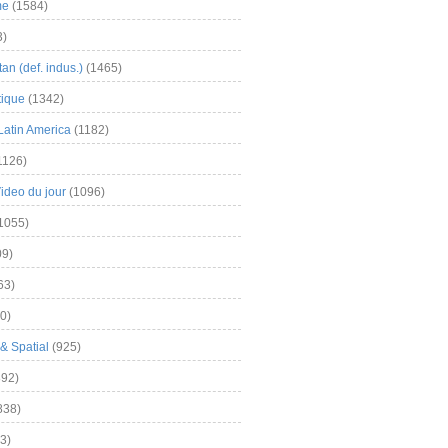
me
(1584)
3)
an (def. indus.)
(1465)
tique
(1342)
Latin America
(1182)
1126)
Video du jour
(1096)
1055)
9)
63)
0)
& Spatial
(925)
92)
838)
3)