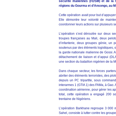
sécurité maliennes (FDSM) et de la
régions du Gourma et d’Ansongo, au Ma
Cette opération avait pour but d’appuyer
Elle démontre leur volonté de mainten
coordonner leurs actions sur plusieurs s
L’opération s’est déroulée sur deux sec
troupes françaises au Mali, deux pelo
d’infanterie, deux groupes génie, un
soutenus par des éléments logistiques, 
la garde nationale malienne de Gossi. A
détachement de liaison et d’appui (D
une section du bataillon nigérien de la
Dans chaque secteur, les forces partena
abriter des éléments terroristes, des plo
depuis un PC tripartite, sous command
interarmes 1 (GTIA 1) des FAMa, à Gao. A
coordination aérienne, pour gérer les ap
total, cette opération a engagé 200 s
trentaine de Nigériens.
L’opération Barkhane regroupe 3 000 mi
Sahel, consiste à lutter contre les grou