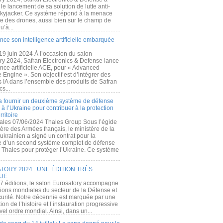
e lancement de sa solution de lutte anti-
kyjacker. Ce système répond à la menace
te des drones, aussi bien sur le champ de
u’à...
nce son intelligence artificielle embarquée
 19 juin 2024 À l’occasion du salon
ry 2024, Safran Electronics & Defense lance
gence artificielle ACE, pour « Advanced
 Engine ». Son objectif est d’intégrer des
s IA dans l’ensemble des produits de Safran
cs...
a fournir un deuxième système de défense
à l’Ukraine pour contribuer à la protection
rritoire
ales 07/06/2024 Thales Group Sous l’égide
ère des Armées français, le ministère de la
ukrainien a signé un contrat pour la
re d’un second système complet de défense
 Thales pour protéger l’Ukraine. Ce système
ORY 2024 : UNE ÉDITION TRÈS
UE
7 éditions, le salon Eurosatory accompagne
tions mondiales du secteur de la Défense et
curité. Notre décennie est marquée par une
ion de l’histoire et l’instauration progressive
el ordre mondial. Ainsi, dans un...