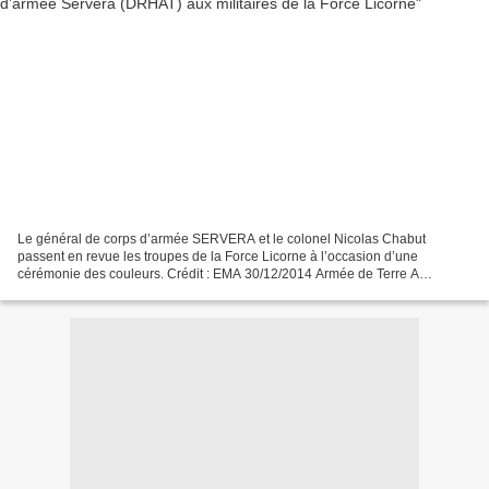
Le général de corps d’armée SERVERA et le colonel Nicolas Chabut
passent en revue les troupes de la Force Licorne à l’occasion d’une
cérémonie des couleurs. Crédit : EMA 30/12/2014 Armée de Terre A
l’occasion des fêtes de fin d’année, le général de corps...