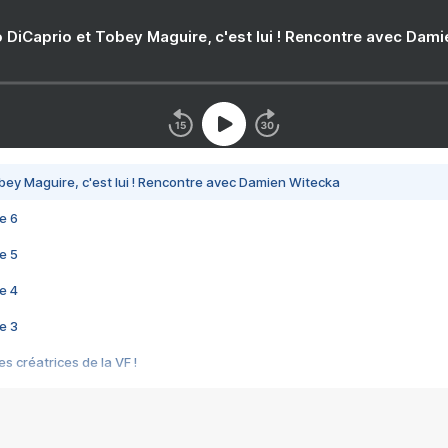
 DiCaprio et Tobey Maguire, c'est lui ! Rencontre avec Dam
bey Maguire, c'est lui ! Rencontre avec Damien Witecka
e 6
e 5
e 4
e 3
s créatrices de la VF !
e 2
e 1