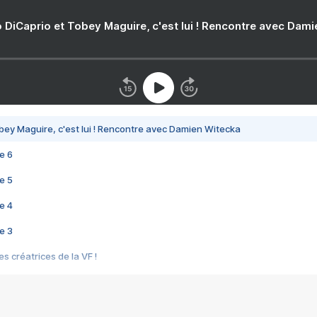
 DiCaprio et Tobey Maguire, c'est lui ! Rencontre avec Dam
bey Maguire, c'est lui ! Rencontre avec Damien Witecka
e 6
e 5
e 4
e 3
s créatrices de la VF !
e 2
e 1