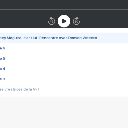
bey Maguire, c'est lui ! Rencontre avec Damien Witecka
e 6
e 5
e 4
e 3
s créatrices de la VF !
e 2
e 1
e Mektoub My Love arrive enfin ! Rencontre avec Shaïn Boumedine et Sal