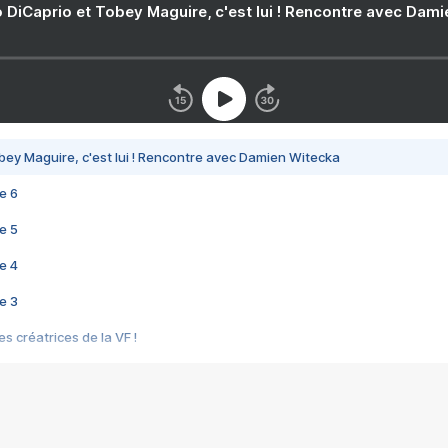
 DiCaprio et Tobey Maguire, c'est lui ! Rencontre avec Dam
bey Maguire, c'est lui ! Rencontre avec Damien Witecka
e 6
e 5
e 4
e 3
s créatrices de la VF !
e 2
e 1
e Mektoub My Love arrive enfin ! Rencontre avec Shaïn Boumedine et Sal