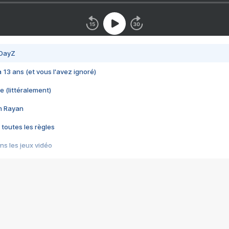
 DayZ
 a 13 ans (et vous l'avez ignoré)
e (littéralement)
im Rayan
 toutes les règles
s les jeux vidéo
us choquant de Rockstar ? - Le scandale BULLY
e plus moche de Steam
du RÊVE tourne au CAUCHEMAR
pendant 8 heures