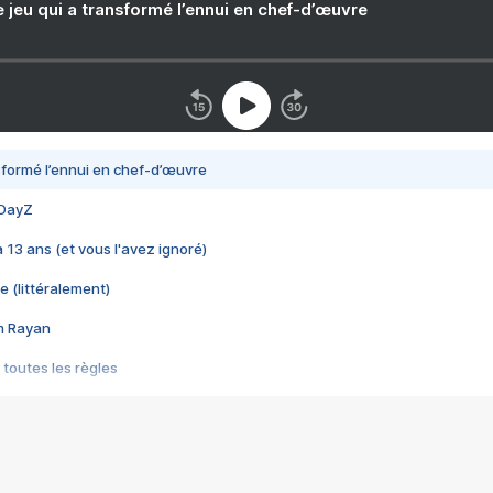
e jeu qui a transformé l’ennui en chef-d’œuvre
nsformé l’ennui en chef-d’œuvre
 DayZ
 a 13 ans (et vous l'avez ignoré)
e (littéralement)
im Rayan
 toutes les règles
s les jeux vidéo
us choquant de Rockstar ? - Le scandale BULLY
e plus moche de Steam