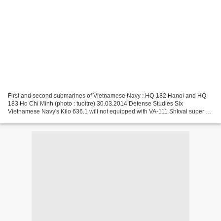
First and second submarines of Vietnamese Navy : HQ-182 Hanoi and HQ-
183 Ho Chi Minh (photo : tuoitre) 30.03.2014 Defense Studies Six
Vietnamese Navy's Kilo 636.1 will not equipped with VA-111 Shkval super
torpedo as people have speculated previously....