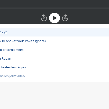
 DayZ
 a 13 ans (et vous l'avez ignoré)
e (littéralement)
im Rayan
 toutes les règles
s les jeux vidéo
us choquant de Rockstar ? - Le scandale BULLY
e plus moche de Steam
du RÊVE tourne au CAUCHEMAR