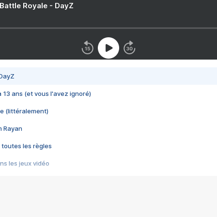
 Battle Royale - DayZ
 DayZ
 a 13 ans (et vous l'avez ignoré)
e (littéralement)
im Rayan
 toutes les règles
s les jeux vidéo
us choquant de Rockstar ? - Le scandale BULLY
e plus moche de Steam
du RÊVE tourne au CAUCHEMAR