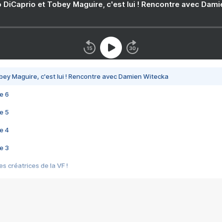
 DiCaprio et Tobey Maguire, c'est lui ! Rencontre avec Dam
bey Maguire, c'est lui ! Rencontre avec Damien Witecka
e 6
e 5
e 4
e 3
s créatrices de la VF !
e 2
e 1
e Mektoub My Love arrive enfin ! Rencontre avec Shaïn Boumedine et Sal