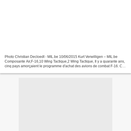
Photo Christian Decloedt - MIL.be 10/06/2015 Kurt Verwilligen – MIL.be
Composante Air,F-16,10 Wing Tactique,2 Wing Tactique, Il y a quarante ans,
cinq pays amorçaient le programme d'achat des avions de combat F-16. Ce
mardi 9 juin 2015, les membres du...