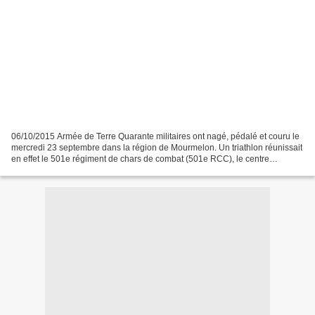
06/10/2015 Armée de Terre Quarante militaires ont nagé, pédalé et couru le
mercredi 23 septembre dans la région de Mourmelon. Un triathlon réunissait
en effet le 501e régiment de chars de combat (501e RCC), le centre
d’entraînement interarmes et du soutien...