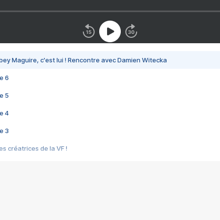
bey Maguire, c'est lui ! Rencontre avec Damien Witecka
e 6
e 5
e 4
e 3
s créatrices de la VF !
e 2
e 1
e Mektoub My Love arrive enfin ! Rencontre avec Shaïn Boumedine et Sal
i : après Toni en famille