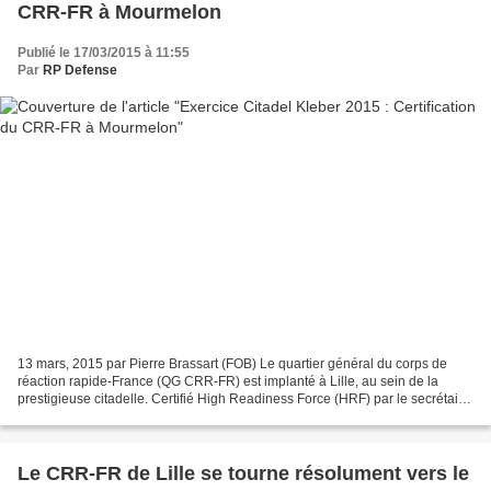
CRR-FR à Mourmelon
Publié le 17/03/2015 à 11:55
Par
RP Defense
13 mars, 2015 par Pierre Brassart (FOB) Le quartier général du corps de
réaction rapide-France (QG CRR-FR) est implanté à Lille, au sein de la
prestigieuse citadelle. Certifié High Readiness Force (HRF) par le secrétaire
général de l’OTAN en juillet 2007,...
Le CRR-FR de Lille se tourne résolument vers le