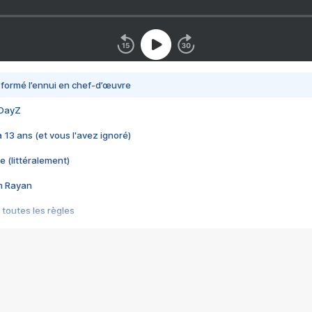
nsformé l’ennui en chef-d’œuvre
 DayZ
 a 13 ans (et vous l'avez ignoré)
e (littéralement)
im Rayan
 toutes les règles
s les jeux vidéo
us choquant de Rockstar ? - Le scandale BULLY
e plus moche de Steam
du RÊVE tourne au CAUCHEMAR