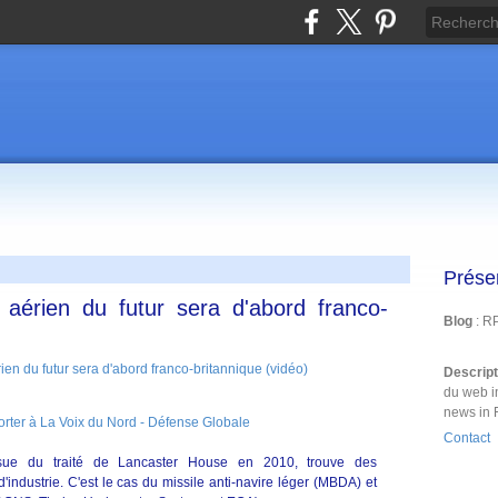
Prése
érien du futur sera d'abord franco-
Blog
: R
Descrip
du web i
news in 
porter à La Voix du Nord - Défense Globale
Contact
issue du traité de Lancaster House en 2010, trouve des
industrie. C'est le cas du missile anti-navire léger (MBDA) et