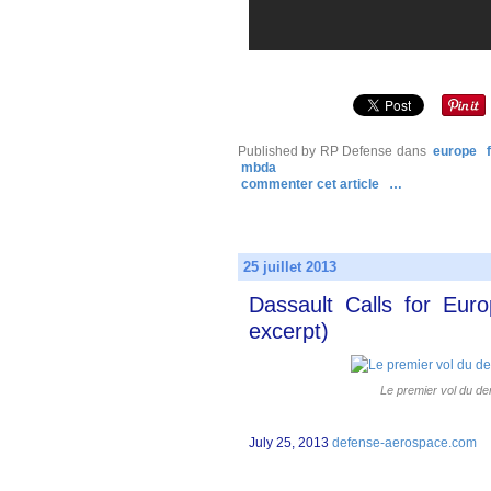
Published by RP Defense
dans
europe
mbda
commenter cet article
…
25 juillet 2013
Dassault Calls for Eu
excerpt)
Le premier vol du de
July 25, 2013
defense-aerospace.com