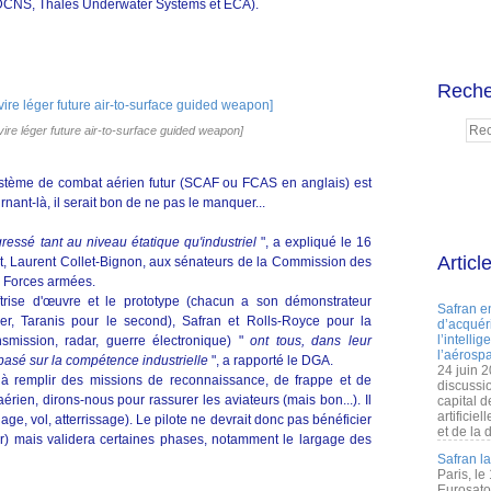
(DCNS, Thales Underwater Systems et ECA).
Reche
re léger future air-to-surface guided weapon]
stème de combat aérien futur (SCAF ou FCAS en anglais) est
rnant-là, il serait bon de ne pas le manquer...
ressé tant au niveau étatique qu'industriel
", a expliqué le 16
Articl
t, Laurent Collet-Bignon, aux sénateurs de la Commission des
s Forces armées.
rise d'œuvre et le prototype (chacun a son démonstrateur
Safran e
r, Taranis pour le second), Safran et Rolls-Royce pour la
d’acquéri
l’intelli
nsmission, radar, guerre électronique) "
ont tous, dans leur
l’aérospa
basé sur la compétence industrielle
", a rapporté le DGA.
24 juin 
é à remplir des missions de reconnaissance, de frappe et de
discussi
en, dirons-nous pour rassurer les aviateurs (mais bon...). Il
capital d
artificie
age, vol, atterrissage). Le pilote ne devrait donc pas bénéficier
et de la 
er) mais validera certaines phases, notamment le largage des
Safran l
Paris, le
Eurosato