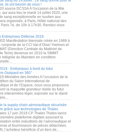
de sang du 14 juillet : Le sang donné pour le
é, ils ont besoin de vous !
20 source DCSSA À l'occasion de la fête
, qui aura lieu le mardi 14 juillet 2020, une
 de sang exceptionnelle en soutien aux
era organisée, à Paris, Hôtel national des
s Paris 7e, de 10h à 17h30. Rendez-vous
.
 Entreprises Défense 2019
FED Manifestation biennale créée en 1989 à
ive conjointe de la CCI Val-d’Oise/ Yvelines et
MAT (Direction Centrale du Matériel de
de Terre) devenue en 2010 la SIMMT
e Intégrée du Maintien en condition
nelle...
2019 - Embarquez à bord du futur
ère Guépard en 360°
19 Ministère des Armées A l’occasion de la
ition du Salon International de
utique et de l’Espace, nous vous proposons
rir la maquette grandeur réelle du futur
ère interarmées léger, exposée sur le stand
ère...
 de la supply chain aéronautique sécurisée
re grâce aux technologies de Thales
ales 17 juin 2019 CP Thales Thales lance
première plateforme digitale assurant la
elation entre industriels de l’aéronautique et
fense et fournisseurs de pièces détachées.
, l’acheteur bénéficie d’un tiers de...