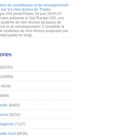
ions de surveillance et de renseignement
 par les mini drones de Thales
er 550 photoThales 18 juin 2019 CP
hales présente le Spy’Ranger 550, son
système de mini drones tactiques de
nce et de renseignement. Il complète la
 systèmes de mini drones proposée par
éployable en vingt...
ories
(20241)
(18989)
14639)
9884)
cific
(8460)
erica
(8252)
 Maghreb
(7157)
iddle East
(6838)