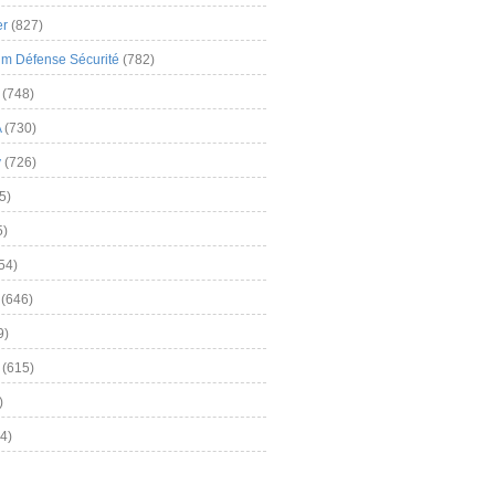
er
(827)
m Défense Sécurité
(782)
(748)
A
(730)
y
(726)
5)
5)
54)
(646)
9)
(615)
)
4)