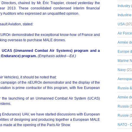
irectors, chaired by Mr. Éric Trappier, closed yesterday the
Industry
f-year 2013. These consolidated condensed interim financial
ry Auditors who expressed an unqualified opinion.
Industrie
ult Aviation, stated:
USA
(37
Air Force
, nEUROn demonstrated the exceptional know-how of France and
looking overseas to purchase MALE drones.
Armée de
f a UCAS (Unmanned Combat Air Systems) program and a
Europe 
 Endurance) program.
(Emphasis added—Ed.)
Marine N
Navy
(21
ehicles), it should be noted that:
Aerospa
 campaign of the nEUROn demonstrator and the display of the
Aviation is prime contractor of this program, with five European
Russia 
Armée de 
y for the launching of an Unmanned Combat Air System (UCAS)
ystems.
Russia
(
 Endurance) UAV, we have started discussions with European
Russie
(
ibilities of designing and producing together a European MALE
NATO - 
s made at the opening of the Paris Air Show.