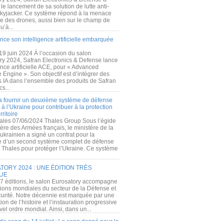
e lancement de sa solution de lutte anti-
kyjacker. Ce système répond à la menace
te des drones, aussi bien sur le champ de
u’à...
nce son intelligence artificielle embarquée
 19 juin 2024 À l’occasion du salon
ry 2024, Safran Electronics & Defense lance
gence artificielle ACE, pour « Advanced
 Engine ». Son objectif est d’intégrer des
s IA dans l’ensemble des produits de Safran
cs...
a fournir un deuxième système de défense
à l’Ukraine pour contribuer à la protection
rritoire
ales 07/06/2024 Thales Group Sous l’égide
ère des Armées français, le ministère de la
ukrainien a signé un contrat pour la
re d’un second système complet de défense
 Thales pour protéger l’Ukraine. Ce système
ORY 2024 : UNE ÉDITION TRÈS
UE
7 éditions, le salon Eurosatory accompagne
tions mondiales du secteur de la Défense et
curité. Notre décennie est marquée par une
ion de l’histoire et l’instauration progressive
el ordre mondial. Ainsi, dans un...