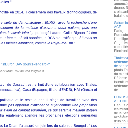
uelles "
annoncé l
drones S
croissan
otifié en 2014. Il concernera des travaux technologiques, de
bataille q
une suite du démonstrateur nEUROn avec la recherche d'une
Safran la
ACE
gissement de la maîtrise d'œuvre à deux nations, puis une
Paris, le
ion de savoir-faire
", a prolongé Laurent Collet-Bignon. "
Il faut
Eurosato
our être tout à fait honnête, le DGA a aussitôt ajouté "
mais on
l’intelli
Cognitive
nt les mêmes ambitions, comme le Royaume-Uni
".
capacité
Electroni
Thales v
aérienne 
de son te
photo Th
t nEuron UAV source-lefigaro-fr
du minist
Défense 
fournitu
r de Dassault est le fruit d'une collaboration avec Thales,
aérienne
 Finmeccanica), Casa (Espagne, filiale d'EADS), HAI (Grèce) et
de...
EUROSAT
olitique et le reste quand il s'agit de travailler avec des
ATTEND
mble pas opportun d'afficher ce sujet comme une proposition
Depuis 2
les muta
ur avion de combat européen, ce qui serait le meilleur moyen
de la Sé
dra également attendre les prochaines élections générales
accélérat
d’un nouv
s Le Drian, l'a assuré en juin lors du salon du Bourget : "
Les