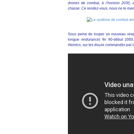
drones de combat, à l’horizon 2030, v
chasse. Ce rendez-vous, nous ne le ma
Sous peine de louper un nouveau vira
longue endurance) fin 90-début 2000
Atomics, sur les douze commandés par la 