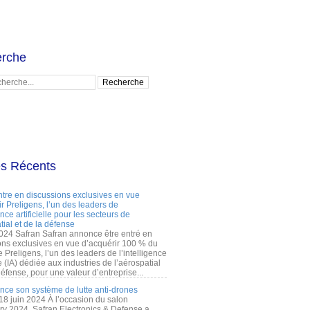
rche
es Récents
ntre en discussions exclusives en vue
r Preligens, l’un des leaders de
gence artificielle pour les secteurs de
tial et de la défense
2024 Safran Safran annonce être entré en
ons exclusives en vue d’acquérir 100 % du
e Preligens, l’un des leaders de l’intelligence
lle (IA) dédiée aux industries de l’aérospatial
défense, pour une valeur d’entreprise...
ance son système de lutte anti-drones
 18 juin 2024 À l’occasion du salon
ry 2024, Safran Electronics & Defense a