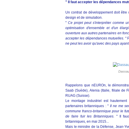
" Il faut accepter les dépendances mut
Un contrat de développement doit être n
design et de simulation.
"
Ce projet peut s'interpréter comme 
optimisation d'ensemble et d'un élar
ouverture aux autres partenaires en fonct
accepter les dépendances mutuelles.
" P
ne peut les avoir qu'avec des pays aya
Dassaul
Rappelons que nEUROn, le démonstrateu
Saab (Suède), Alenia (Italie, filiale de
RUAG (Suisse).
Le montage industriel est hautement p
partenaires britanniques : "
Il ne me se
commune franco-britannique pour le fut
de faire fuir les Britanniques.
" Il fau
britanniques, en mai 2015...
Mais le ministre de la Défense, Jean-Yve