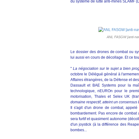
du système de lutte anti-mines SLAMF 
ANL FASGW [anti-navi
Le dossier des drones de combat ou sy
lui aussi en cours de décollage. Et ce tou
"
La négociation sur le sujet a bien prog
octobre le Délégué général à l'armemen
Affaires étrangères, de la Défense et de
Dassault et BAE Systems pour la maît
technologique, nEUROn pour le premie
motorisation, Thales et Selex UK (tra
domaine respectif, atteint un consensus 
Il s'agit d'un drone de combat, appel
bombardement. Pas encore de combat aéri
sera furtif et quasiment autonome (décoll
d'un joystick (à la différence des Reap
bombes...