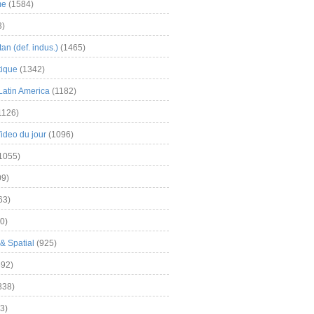
me
(1584)
3)
an (def. indus.)
(1465)
tique
(1342)
Latin America
(1182)
1126)
Video du jour
(1096)
1055)
9)
63)
0)
& Spatial
(925)
92)
838)
3)