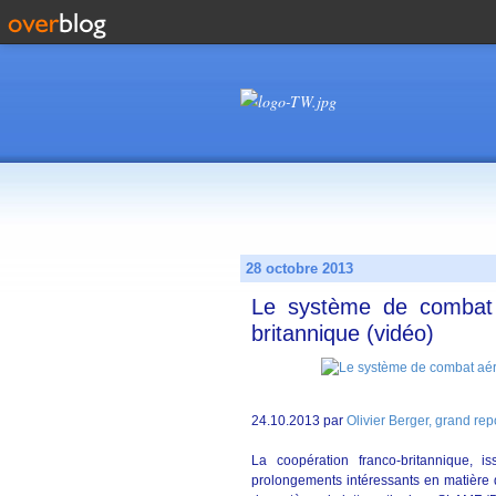
28 octobre 2013
Le système de combat a
britannique (vidéo)
24.10.2013 par
Olivier Berger, grand re
La coopération franco-britannique, 
prolongements intéressants en matière d'