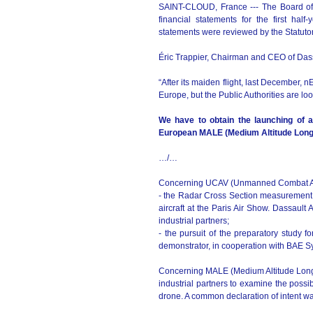
SAINT-CLOUD, France --- The Board of D
financial statements for the first hal
statements were reviewed by the Statuto
Éric Trappier, Chairman and CEO of Dassa
“After its maiden flight, last December
Europe, but the Public Authorities are 
We have to obtain the launching o
European MALE (Medium Altitude Long
…/…
Concerning UCAV (Unmanned Combat Air V
- the Radar Cross Section measurement
aircraft at the Paris Air Show. Dassault 
industrial partners;
- the pursuit of the preparatory stud
demonstrator, in cooperation with BAE S
Concerning MALE (Medium Altitude Long
industrial partners to examine the poss
drone. A common declaration of intent wa