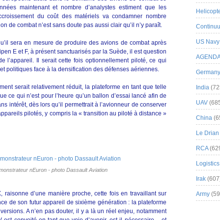
années maintenant et nombre d’analystes estiment que les
Helicopt
’accroissement du coût des matériels va condamner nombre
ion de combat n’est sans doute pas aussi clair qu’il n’y paraît.
Continuu
US Navy
qu’il sera en mesure de produire des avions de combat après
n E et F, à présent sanctuarisés par la Suède, il est question
AGEND
l’appareil. Il serait cette fois optionnellement piloté, ce qui
et politiques face à la densification des défenses aériennes.
German
ement serait relativement réduit, la plateforme en tant que telle
India
(72
e ce qui n’est pour l’heure qu’un ballon d’essai lancé afin de
UAV
(68
ns intérêt, dès lors qu’il permettrait à l’avionneur de conserver
reils pilotés, y compris la « transition au piloté à distance »
China
(6
Le Drian
RCA
(62
Logistics
monstrateur nEuron - photo Dassault Aviation
Irak
(607
 raisonne d’une manière proche, cette fois en travaillant sur
Army
(59
nce de son futur appareil de sixième génération : la plateforme
versions. A n’en pas douter, il y a là un réel enjeu, notamment