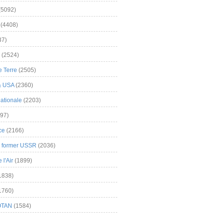
(5092)
(4408)
37)
(2524)
 Terre
(2505)
& USA
(2360)
ationale
(2203)
97)
ce
(2166)
& former USSR
(2036)
l'Air
(1899)
1838)
1760)
OTAN
(1584)