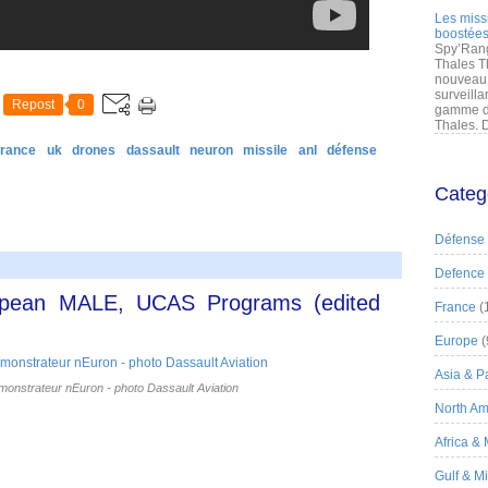
Les miss
boostées
Spy’Rang
Thales T
nouveau 
surveilla
Repost
0
gamme de
Thales. D
france
uk
drones
dassault
neuron
missile
anl
défense
Categ
Défense
Defence
ropean MALE, UCAS Programs (edited
France
(
Europe
(
Asia & Pa
monstrateur nEuron - photo Dassault Aviation
North Am
Africa &
Gulf & M