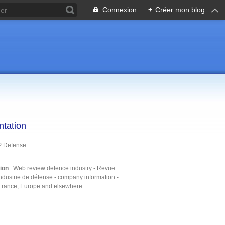
Connexion
+
Créer mon blog
ntation
P Defense
tion
: Web review defence industry - Revue
ndustrie de défense - company information -
France, Europe and elsewhere ...