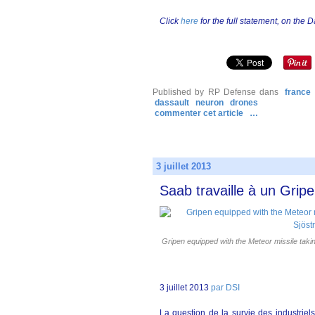
Click
here
for the full statement, on the 
Published by RP Defense
dans
france
dassault
neuron
drones
commenter cet article
…
3 juillet 2013
Saab travaille à un Gri
Gripen equipped with the Meteor missile taking
3 juillet 2013
par DSI
La question de la survie des industrie