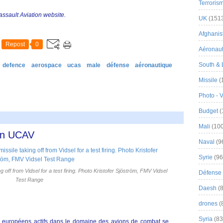
Terroris
Dassault Aviation website.
UK
(151
Afghanist
Repost
0
Aéronau
South & 
defence
aerospace
ucas
male
défense
aéronautique
Missile
(
Photo - 
Budget
(
Mali
(100
pen UCAV
Naval
(9
Syrie
(96
 off from Vidsel for a test firing. Photo Kristofer Sjöström, FMV Vidsel
Défense 
Test Range
Daesh
(8
drones
(
Syria
(83
ls européens actifs dans le domaine des avions de combat se