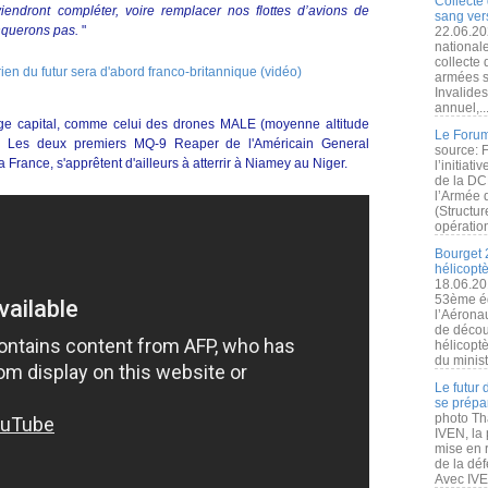
Collecte 
iendront compléter, voire remplacer nos flottes d’avions de
sang vers
nquerons pas.
"
22.06.20
nationale
collecte
armées s
Invalide
annuel,..
ge capital, comme celui des drones MALE (moyenne altitude
Le Forum
. Les deux premiers MQ-9 Reaper de l'Américain General
source: 
France, s'apprêtent d'ailleurs à atterrir à Niamey au Niger.
l’initiat
de la DC
l’Armée 
(Structur
opération
Bourget 
hélicopt
18.06.20
53ème éd
l’Aérona
de découv
hélicopt
du minist
Le futur
se prépa
photo Th
IVEN, la 
mise en r
de la dé
Avec IVEN