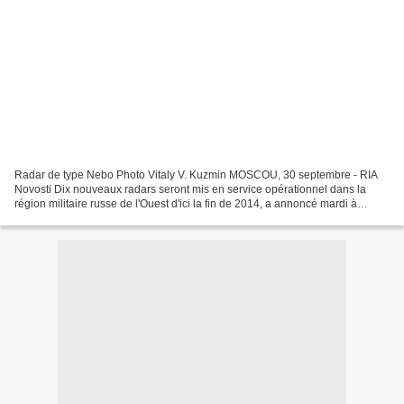
Radar de type Nebo Photo Vitaly V. Kuzmin MOSCOU, 30 septembre - RIA
Novosti Dix nouveaux radars seront mis en service opérationnel dans la
région militaire russe de l'Ouest d'ici la fin de 2014, a annoncé mardi à
Moscou le porte-parole de la région militaire,...