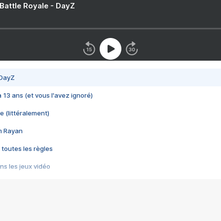
 Battle Royale - DayZ
 DayZ
 a 13 ans (et vous l'avez ignoré)
e (littéralement)
im Rayan
 toutes les règles
s les jeux vidéo
us choquant de Rockstar ? - Le scandale BULLY
e plus moche de Steam
du RÊVE tourne au CAUCHEMAR