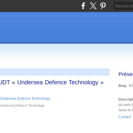
Prése
 UDT « Undersea Defence Technology »
Blog
: R
Descrip
du web i
 Undersea Defence Technology
news in 
Contact