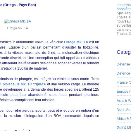
le (Ortega - Pays Bas)
Les miss
boostées
Spy’Rang
Thales T
nouveau 
surveilla
Ortega Mk. 1A
gamme de
Thales. D
nstructeur automobile Volvo, le véhicule
Ortega Mk. 1A
est un
s. Equipé d’un ballast permettant d’ajuster la flottabilité,
Categ
s à la vitesse maximale de 6 nd, la motorisation électrique
ande discrétion. Une conception qui fait appel aux matériaux
 atténuant les réflexions des ondes sonar adverses le rendent
Défense
s’établit à 150 kg de matériel.
Defence
mbinaison de plongée, est intégré au véhicule sous-marin. Trois
France
(
 biplace, le Mk. 1C triplace
et une version cargo. Le modèle
lace développée à la demande des forces spéciales, atteint 125
Europe
(
hicule peut être abandonné sous l’eau pendant plusieurs
ciales accomplissent leur mission.
Asia & Pa
North Am
ger, pour être aérotransporté, peut être équipé en option d’un
 de la mission. L’intégration d’un ROV, commandé depuis ce
Africa &
Gulf & M