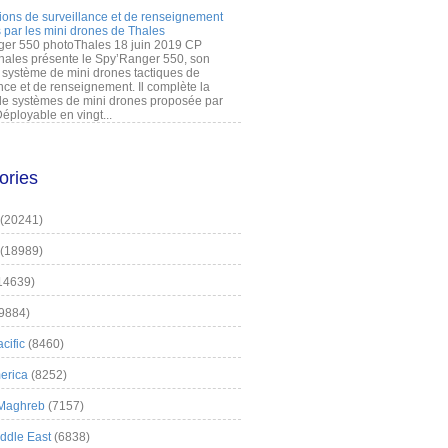
ions de surveillance et de renseignement
 par les mini drones de Thales
er 550 photoThales 18 juin 2019 CP
hales présente le Spy’Ranger 550, son
système de mini drones tactiques de
nce et de renseignement. Il complète la
 systèmes de mini drones proposée par
éployable en vingt...
ories
(20241)
(18989)
14639)
9884)
cific
(8460)
erica
(8252)
 Maghreb
(7157)
iddle East
(6838)