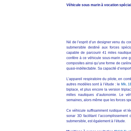
Véhicule sous marin à vocation spécia
Né de l’esprit d’un designer venu du co
submersible destiné aux forces spéciale
capable de parcourir 41 miles nautique
confère à ce véhicule sous-marin une gr
composites ainsi qu’une forme de carène
quasi-indétectable. Sa capacité d’emport 
L’appareil respiratoire du pilote, en co
autres modèles sont à l’étude : le
Mk. 1B
biplace, et plus encore la version trip
milles nautiques d’autonomie. Le vé
semaines, alors même que les forces spé
Ce véhicule suffisamment rustique et lé
sonar 3D facilitant l’accomplissement
submersible, est également à l’étude.