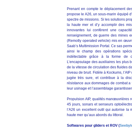
Prenant en compte le déplacement des c
propose le A26, un sous-marin équipé d’
spectre de missions. Si les solutions pro
la haute mer et d’y accomplir des miss
innovantes lui confèrent une capacit
renseignement, de guerre des mines ent
(Remotly operated vehicle) mis en œuvre 
Saab’s Multimission Portal. Ce sas per
ainsi le champ des opérations spéci
indétectable grâce à la forme de 
L’encapsulage des auxiliaires les plus 
de la vitesse de circulation des fluides d
niveau de bruit. Fidèle à Kockums, l’AIP
jugée très sure, et contribue à la dis
résistance aux dommages de combat a fait
leur usinage et l’assemblage garantisse
Propulsion AIP, qualités manœuvrières 
45 jours, sonars et senseurs optoélect
l’A26 un excellent outil qui autorise la
haute mer qu’aux abords du littoral.
Softwares pour gliders et ROV (
Seebyt