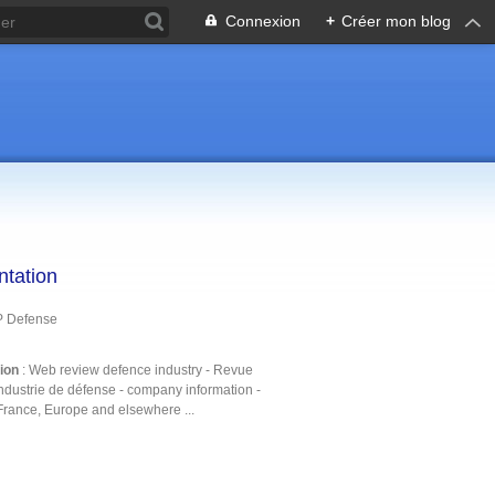
Connexion
+
Créer mon blog
ntation
P Defense
tion
: Web review defence industry - Revue
ndustrie de défense - company information -
France, Europe and elsewhere ...