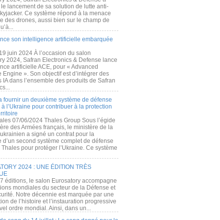
e lancement de sa solution de lutte anti-
kyjacker. Ce système répond à la menace
te des drones, aussi bien sur le champ de
u’à...
nce son intelligence artificielle embarquée
 19 juin 2024 À l’occasion du salon
ry 2024, Safran Electronics & Defense lance
gence artificielle ACE, pour « Advanced
 Engine ». Son objectif est d’intégrer des
s IA dans l’ensemble des produits de Safran
cs...
a fournir un deuxième système de défense
à l’Ukraine pour contribuer à la protection
rritoire
ales 07/06/2024 Thales Group Sous l’égide
ère des Armées français, le ministère de la
ukrainien a signé un contrat pour la
re d’un second système complet de défense
 Thales pour protéger l’Ukraine. Ce système
ORY 2024 : UNE ÉDITION TRÈS
UE
7 éditions, le salon Eurosatory accompagne
tions mondiales du secteur de la Défense et
curité. Notre décennie est marquée par une
ion de l’histoire et l’instauration progressive
el ordre mondial. Ainsi, dans un...