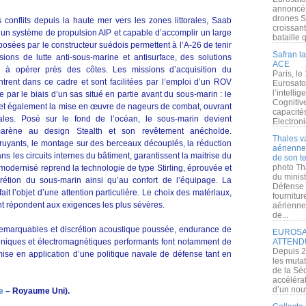
annoncé l
drones S
onflits depuis la haute mer vers les zones littorales, Saab
croissan
un système de propulsion AIP et capable d’accomplir un large
bataille q
posées par le constructeur suédois permettent à l’A-26 de tenir
Safran la
ions de lutte anti-sous-marine et antisurface, des solutions
ACE
é à opérer près des côtes. Les missions d’acquisition du
Paris, le
rent dans ce cadre et sont facilitées par l’emploi d’un ROV
Eurosato
l’intelli
par le biais d’un sas situé en partie avant du sous-marin : le
Cognitive
met également la mise en œuvre de nageurs de combat, ouvrant
capacité
ales. Posé sur le fond de l’océan, le sous-marin devient
Electroni
carène au design Stealth et son revêtement anéchoïde.
Thales v
bruyants, le montage sur des berceaux découplés, la réduction
aérienne 
ans les circuits internes du bâtiment, garantissent la maitrise du
de son te
photo Th
 modernisé reprend la technologie de type Stirling, éprouvée et
du minist
crétion du sous-marin ainsi qu’au confort de l’équipage. La
Défense 
 l’objet d’une attention particulière. Le choix des matériaux,
fournitu
nt répondent aux exigences les plus sévères.
aérienne
de...
remarquables et discrétion acoustique poussée, endurance de
EUROSAT
roniques et électromagnétiques performants font notamment de
ATTEND
Depuis 2
 mise en application d’une politique navale de défense tant en
les muta
de la Sé
accélérat
d’un nouv
e
– Royaume Uni).