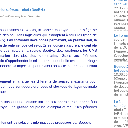
Collecte 
sang vers
22.06.20
nationale
collecte
lot software - photo SeeByte
armées s
Invalide
annuel,..
s domaines Oil & Gas, la société SeeByte, dont le siège se
des solutions logicielles qui s’adaptent à tous les types de
Le Forum
source: 
. Les softwares développés permettent, en premier lieu, le
l’initiat
u déroulement de celles-ci. Si les logiciels assurent le contrôle
de la DC
ée des moteurs, la société SeeByte dote également les UMS
l’Armée 
(Structur
mination des obstacles sous-marins. Grace aux éléments
opération
e d’appréhender le milieu dans lequel elle évolue, de réagir
onome sa trajectoire pour éviter l’obstacle tout en poursuivant
Bourget 
hélicopt
18.06.20
53ème éd
rennent en charge les différents de senseurs existants pour
l’Aérona
s données sont géoréférencées et stockées de façon optimale
de découv
hélicopt
terre.
du minist
Le futur
es laissent une certaine latitude aux opérateurs et donne à la
se prépa
eebyte, une grande souplesse d’emploi et réduit les périodes
photo Th
IVEN, la 
mise en r
de la dé
ellement les solutions informatiques proposées par Seebyte.
Avec IVEN