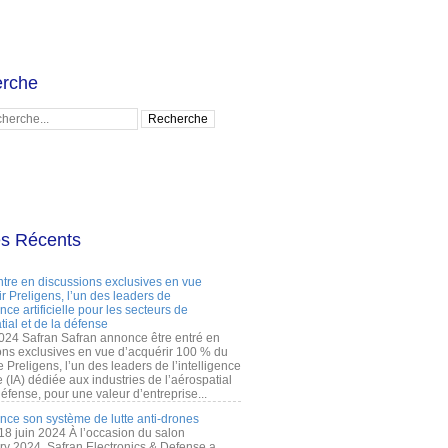
rche
es Récents
ntre en discussions exclusives en vue
r Preligens, l’un des leaders de
gence artificielle pour les secteurs de
tial et de la défense
2024 Safran Safran annonce être entré en
ons exclusives en vue d’acquérir 100 % du
e Preligens, l’un des leaders de l’intelligence
lle (IA) dédiée aux industries de l’aérospatial
défense, pour une valeur d’entreprise...
ance son système de lutte anti-drones
 18 juin 2024 À l’occasion du salon
ry 2024, Safran Electronics & Defense a