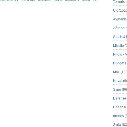
Terroris
UK
(151
Afghanist
Aéronau
South & 
Missile
(
Photo - 
Budget
(
Mali
(100
Naval
(9
Syrie
(96
Défense 
Daesh
(8
drones
(
Syria
(83