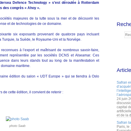
dersea Defence Technology » s’est déroulée à Rotterdam
ais des congrès « Ahoy ».
ociétés majeures de la lutte sous la mer et de découvrir les
Reche
ense et de technologies de ce domaine.
ixante six exposants provenant de quatorze pays incluant
a Turquie, la Suède, le Royaume-Uni et la Norvège.
reconnues à l’export et maîtrisant de nombreux savoir-faire,
tamment représentée par les sociétés DCNS et Alseamar. Ces
fluence dans leurs stands tout au long de la manifestation et
du domaine maritime.
Articl
haine édition du salon « UDT Europe » qui se tiendra à Oslo
Safran e
d’acquéri
l’intelli
de cette édition, il convient de retenir :
l’aérospa
24 juin 
discussi
capital d
artificie
et de la 
Safran l
photo Saab
Paris, le
Eurosato