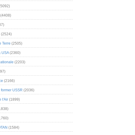
(5092)
(4408)
37)
(2524)
 Terre
(2505)
& USA
(2360)
ationale
(2203)
97)
ce
(2166)
& former USSR
(2036)
l'Air
(1899)
1838)
1760)
OTAN
(1584)