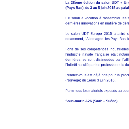
La 28ème édition du salon UDT « Un
(Pays Bas), du 3 au 5 juin 2015 au pal
Ce salon a vocation à rassembler les s
dernières innovations en matière de déf
Le salon UDT Europe 2015 a attiré so
notamment, l’Allemagne, les Pays-Bas, l
Forte de ses compétences industrielles 
l’industrie navale française était no
dernières, se sont distinguées par l’af
l’intérêt suscité par les professionnels 
Rendez-vous est déjà pris pour la proc
(Norvège) du 1erau 3 juin 2016.
Parmi tous les matériels exposés au cours 
Sous-marin A26 (Saab – Suède)