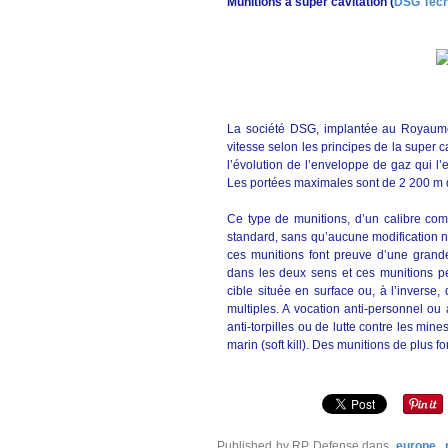
Munitions à super cavitation (
DSG Tech
La société DSG, implantée au Royaum
vitesse selon les principes de la super c
l’évolution de l’enveloppe de gaz qui l’
Les portées maximales sont de 2 200 m da
Ce type de munitions, d’un calibre com
standard, sans qu’aucune modification ne
ces munitions font preuve d’une grande
dans les deux sens et ces munitions pe
cible située en surface ou, à l’inverse
multiples. A vocation anti-personnel ou
anti-torpilles ou de lutte contre les mine
marin (soft kill). Des munitions de plus 
Published by RP Defense
dans
europe