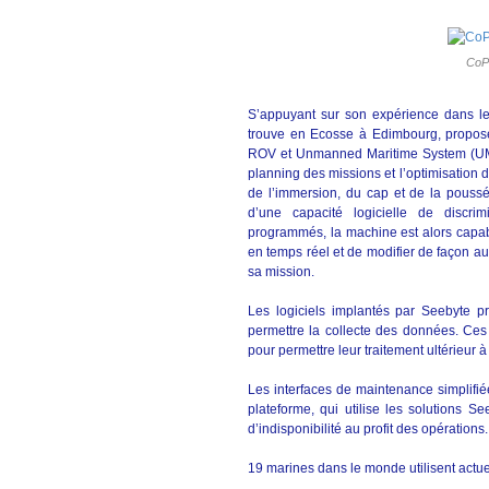
CoPi
S’appuyant sur son expérience dans le
trouve en Ecosse à Edimbourg, propose 
ROV et Unmanned Maritime System (UMS)
planning des missions et l’optimisation d
de l’immersion, du cap et de la pouss
d’une capacité logicielle de discri
programmés, la machine est alors capabl
en temps réel et de modifier de façon aut
sa mission.
Les logiciels implantés par Seebyte p
permettre la collecte des données. Ce
pour permettre leur traitement ultérieur à 
Les interfaces de maintenance simplifié
plateforme, qui utilise les solutions S
d’indisponibilité au profit des opérations.
19 marines dans le monde utilisent actu