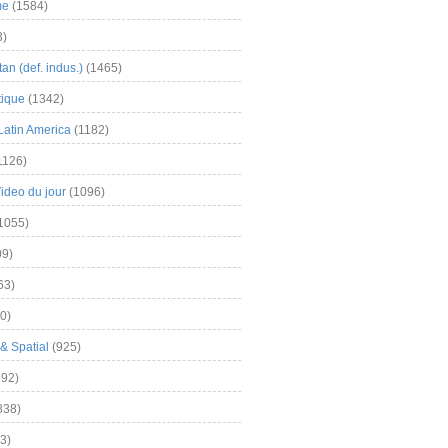
me
(1584)
3)
an (def. indus.)
(1465)
tique
(1342)
Latin America
(1182)
1126)
Video du jour
(1096)
1055)
9)
63)
0)
& Spatial
(925)
92)
838)
3)