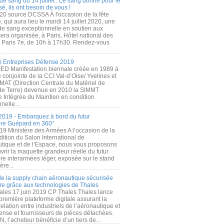
de sang du 14 juillet : Le sang donné pour le
é, ils ont besoin de vous !
20 source DCSSA À l'occasion de la fête
, qui aura lieu le mardi 14 juillet 2020, une
 de sang exceptionnelle en soutien aux
era organisée, à Paris, Hôtel national des
s Paris 7e, de 10h à 17h30. Rendez-vous
.
 Entreprises Défense 2019
FED Manifestation biennale créée en 1989 à
ive conjointe de la CCI Val-d’Oise/ Yvelines et
MAT (Direction Centrale du Matériel de
de Terre) devenue en 2010 la SIMMT
e Intégrée du Maintien en condition
nelle...
2019 - Embarquez à bord du futur
ère Guépard en 360°
19 Ministère des Armées A l’occasion de la
ition du Salon International de
utique et de l’Espace, nous vous proposons
rir la maquette grandeur réelle du futur
ère interarmées léger, exposée sur le stand
ère...
 de la supply chain aéronautique sécurisée
re grâce aux technologies de Thales
ales 17 juin 2019 CP Thales Thales lance
première plateforme digitale assurant la
elation entre industriels de l’aéronautique et
fense et fournisseurs de pièces détachées.
, l’acheteur bénéficie d’un tiers de...