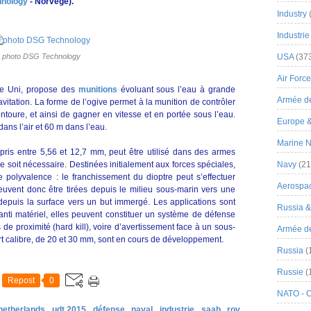
nology
- Norvège).
Industry
Industrie
photo DSG Technology
USA
(37
Air Force
e Uni, propose des
munitions
évoluant sous l’eau à grande
Armée de
avitation. La forme de l’ogive permet à la munition de contrôler
entoure, et ainsi de gagner en vitesse et en portée sous l’eau.
Europe 
ns l’air et 60 m dans l’eau.
Marine N
pris entre 5,56 et 12,7 mm, peut être utilisé dans des armes
 soit nécessaire. Destinées initialement aux forces spéciales,
Navy
(21
 polyvalence : le franchissement du dioptre peut s’effectuer
Aerospa
uvent donc être tirées depuis le milieu sous-marin vers une
, depuis la surface vers un but immergé. Les applications sont
Russia 
 anti matériel, elles peuvent constituer un système de défense
s de proximité (hard kill), voire d’avertissement face à un sous-
Armée de 
fort calibre, de 20 et 30 mm, sont en cours de développement.
Russia
(
Russie
(
Repost
0
NATO - 
netherlands
udt 2015
défense
naval
industrie
saab
rov