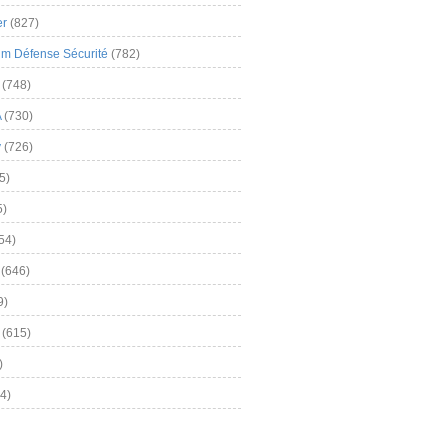
er
(827)
m Défense Sécurité
(782)
(748)
A
(730)
y
(726)
5)
5)
54)
(646)
9)
(615)
)
4)