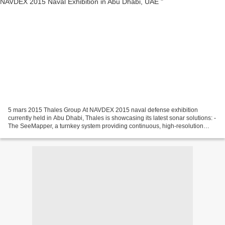
5 mars 2015 Thales Group At NAVDEX 2015 naval defense exhibition
currently held in Abu Dhabi, Thales is showcasing its latest sonar solutions: -
The SeeMapper, a turnkey system providing continuous, high-resolution
mapping of the sea-bed using a towed...