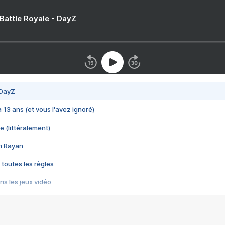
 Battle Royale - DayZ
 DayZ
 a 13 ans (et vous l'avez ignoré)
e (littéralement)
im Rayan
 toutes les règles
s les jeux vidéo
us choquant de Rockstar ? - Le scandale BULLY
e plus moche de Steam