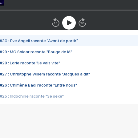
#30 : Eve Angeli raconte "Avant de partir"
#29 : MC Solaar raconte "Bouge de là"
28 : Lorie raconte "Je vais vite"
#27 : Christophe Willem raconte "Jacques a dit"
#26 : Chimène Badi raconte "Entre nous"
#25 : Indochine raconte "3e sexe"
#24 : Zaho raconte "C'est chelou"
#23 : Patrick Bruel raconte "Au café des délices"
#22 : Kyo raconte "Le chemin"