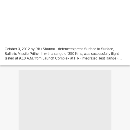
October 3, 2012 by Ritu Sharma - defenceexpress Surface to Surface,
Ballistic Missile Prithvi-II, with a range of 350 Kms, was successfully flight
tested at 9.10 A.M, from Launch Complex at ITR (Integrated Test Range),
Chandipur in Balasore district of...