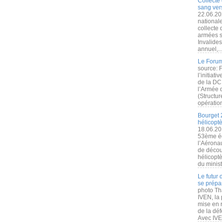
Collecte 
sang vers
22.06.20
nationale
collecte
armées s
Invalide
annuel,..
Le Forum
source: 
l’initiat
de la DC
l’Armée 
(Structur
opération
Bourget 
hélicopt
18.06.20
53ème éd
l’Aérona
de découv
hélicopt
du minist
Le futur
se prépa
photo Th
IVEN, la 
mise en r
de la dé
Avec IVEN