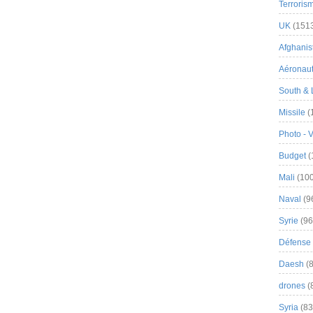
Terroris
UK
(151
Afghanist
Aéronau
South & 
Missile
(
Photo - 
Budget
(
Mali
(100
Naval
(9
Syrie
(96
Défense 
Daesh
(8
drones
(
Syria
(83