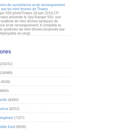
ions de surveillance et de renseignement
 par les mini drones de Thales
er 550 photoThales 18 juin 2019 CP
hales présente le Spy’Ranger 550, son
système de mini drones tactiques de
nce et de renseignement. Il complète la
 systèmes de mini drones proposée par
éployable en vingt...
ories
(20241)
(18989)
14639)
9884)
cific
(8460)
erica
(8252)
 Maghreb
(7157)
iddle East
(6838)