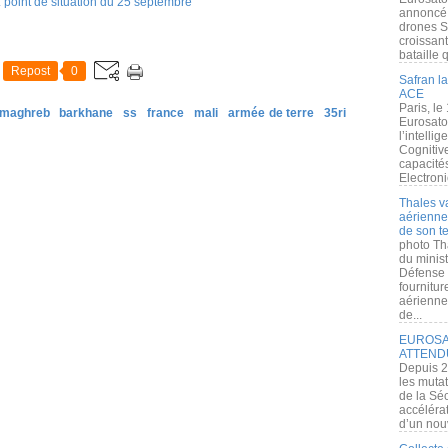
annoncé l
drones S
croissan
bataille q
Repost
0
Safran la
ACE
Paris, le
 maghreb
barkhane
ss
france
mali
armée de terre
35ri
Eurosato
l’intelli
Cognitive
capacité
Electroni
Thales v
aérienne 
de son te
photo Th
du minist
Défense 
fournitu
aérienne
de...
EUROSAT
ATTEND
Depuis 2
les muta
de la Sé
accélérat
d’un nouv