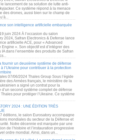
e lancement de sa solution de lutte anti-
kyjacker. Ce système répond à la menace
te des drones, aussi bien sur le champ de
u’à...
nce son intelligence artificielle embarquée
 19 juin 2024 À l’occasion du salon
ry 2024, Safran Electronics & Defense lance
gence artificielle ACE, pour « Advanced
 Engine ». Son objectif est d’intégrer des
s IA dans l’ensemble des produits de Safran
cs...
a fournir un deuxième système de défense
à l’Ukraine pour contribuer à la protection
rritoire
ales 07/06/2024 Thales Group Sous l’égide
ère des Armées français, le ministère de la
ukrainien a signé un contrat pour la
re d’un second système complet de défense
 Thales pour protéger l’Ukraine. Ce système
ORY 2024 : UNE ÉDITION TRÈS
UE
7 éditions, le salon Eurosatory accompagne
tions mondiales du secteur de la Défense et
curité. Notre décennie est marquée par une
ion de l’histoire et l’instauration progressive
el ordre mondial. Ainsi, dans un...