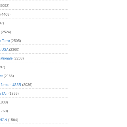
(5092)
(4408)
37)
(2524)
 Terre
(2505)
& USA
(2360)
ationale
(2203)
97)
ce
(2166)
& former USSR
(2036)
l'Air
(1899)
1838)
1760)
OTAN
(1584)