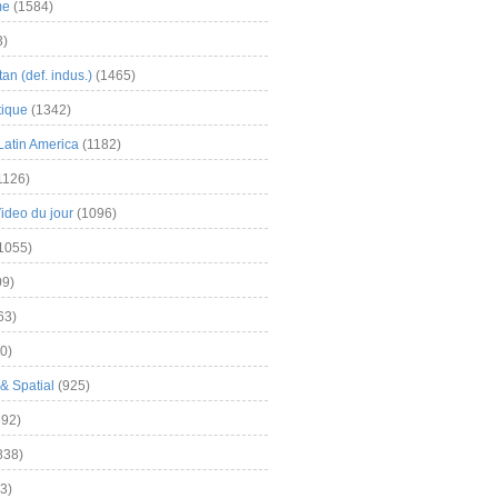
me
(1584)
3)
an (def. indus.)
(1465)
tique
(1342)
Latin America
(1182)
1126)
Video du jour
(1096)
1055)
9)
63)
0)
& Spatial
(925)
92)
838)
3)