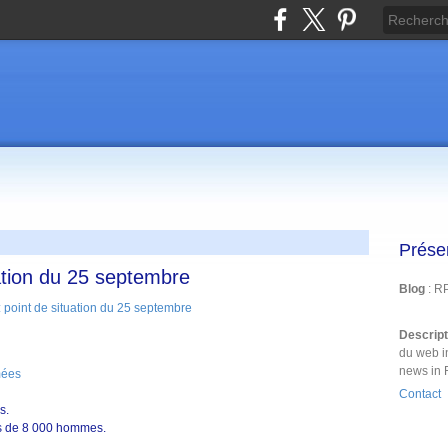
Prése
ation du 25 septembre
Blog
: R
Descrip
du web i
news in 
mées
Contact
s.
s de 8 000 hommes.