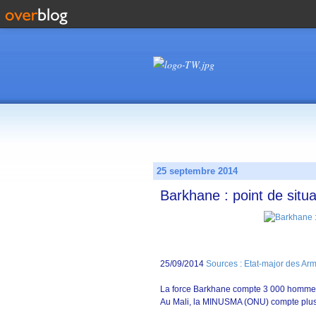
25 septembre 2014
Barkhane : point de situ
25/09/2014
Sources : Etat-major des Ar
La force Barkhane compte 3 000 homme
Au Mali, la MINUSMA (ONU) compte plu