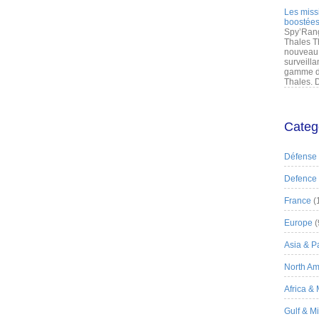
Les miss
boostées
Spy’Rang
Thales T
nouveau 
surveilla
gamme de
Thales. D
Categ
Défense
Defence
France
(
Europe
(
Asia & Pa
North Am
Africa &
Gulf & M