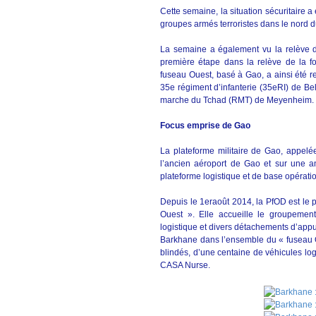
Cette semaine, la situation sécuritaire 
groupes armés terroristes dans le nord d
La semaine a également vu la relève de
première étape dans la relève de la f
fuseau Ouest, basé à Gao, a ainsi été r
35e régiment d’infanterie (35eRI) de Be
marche du Tchad (RMT) de Meyenheim.
Focus emprise de Gao
La plateforme militaire de Gao, appelée
l’ancien aéroport de Gao et sur une 
plateforme logistique et de base opérati
Depuis le 1eraoût 2014, la PfOD est le 
Ouest ». Elle accueille le groupement
logistique et divers détachements d’appui
Barkhane dans l’ensemble du « fuseau O
blindés, d’une centaine de véhicules log
CASA Nurse.