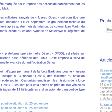
a été marquée par la reprise des actions de harcèlement par les
u Mali.
s militaires français du « fuseau Ouest » qui constitue une
Reche
orce Barkhane. Le 21 septembre, le groupement tactique du
elevé après quatre mois de mission. Le colonel Ivan Martin du
lfort succède au colonel Aymeric de Maleissye du régiment de
 « plateforme opérationnelle Désert » (PfOD), est située sur
ancienne base aérienne des FAMa. Cette emprise a servi de
Articl
onnelle avancée durant l’opération Serval.
Safran e
point d’appui permanent de la force Barkhane pour le « fuseau
d’acquéri
 tactique du « fuseau Ouest », des militaires du bataillon
l’intelli
 et de soutien. Ces unités remplissent les missions de la force
l’aérospa
24 juin 
uest ». Elles sont pour cela dotées de près de 150 véhicules
discussi
istiques, de 13 hélicoptères et d’un avion de transport de type
capital d
artificie
et de la 
Safran l
Paris, le
Eurosato