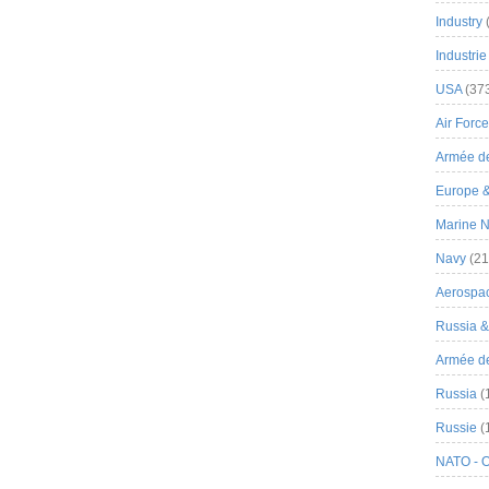
Industry
Industrie
USA
(37
Air Force
Armée de
Europe 
Marine N
Navy
(21
Aerospa
Russia 
Armée de 
Russia
(
Russie
(
NATO - 