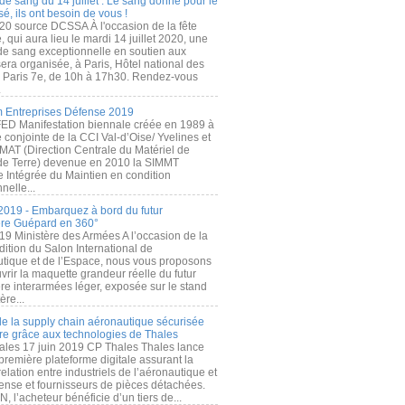
de sang du 14 juillet : Le sang donné pour le
é, ils ont besoin de vous !
20 source DCSSA À l'occasion de la fête
, qui aura lieu le mardi 14 juillet 2020, une
 de sang exceptionnelle en soutien aux
era organisée, à Paris, Hôtel national des
s Paris 7e, de 10h à 17h30. Rendez-vous
.
 Entreprises Défense 2019
FED Manifestation biennale créée en 1989 à
ive conjointe de la CCI Val-d’Oise/ Yvelines et
MAT (Direction Centrale du Matériel de
de Terre) devenue en 2010 la SIMMT
e Intégrée du Maintien en condition
nelle...
2019 - Embarquez à bord du futur
ère Guépard en 360°
19 Ministère des Armées A l’occasion de la
ition du Salon International de
utique et de l’Espace, nous vous proposons
rir la maquette grandeur réelle du futur
ère interarmées léger, exposée sur le stand
ère...
 de la supply chain aéronautique sécurisée
re grâce aux technologies de Thales
ales 17 juin 2019 CP Thales Thales lance
première plateforme digitale assurant la
elation entre industriels de l’aéronautique et
fense et fournisseurs de pièces détachées.
, l’acheteur bénéficie d’un tiers de...