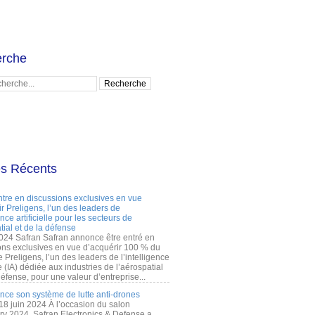
rche
es Récents
ntre en discussions exclusives en vue
r Preligens, l’un des leaders de
gence artificielle pour les secteurs de
tial et de la défense
2024 Safran Safran annonce être entré en
ons exclusives en vue d’acquérir 100 % du
e Preligens, l’un des leaders de l’intelligence
lle (IA) dédiée aux industries de l’aérospatial
défense, pour une valeur d’entreprise...
ance son système de lutte anti-drones
 18 juin 2024 À l’occasion du salon
ry 2024, Safran Electronics & Defense a