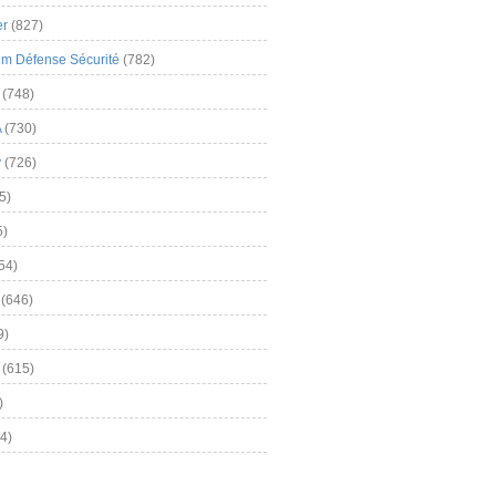
er
(827)
m Défense Sécurité
(782)
(748)
A
(730)
y
(726)
5)
5)
54)
(646)
9)
(615)
)
4)