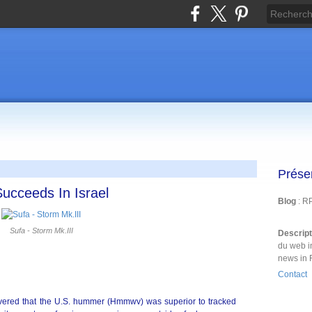
Prése
ucceeds In Israel
Blog
: R
Sufa - Storm Mk.III
Descrip
du web i
news in 
Contact
overed that the U.S. hummer (Hmmwv) was superior to tracked