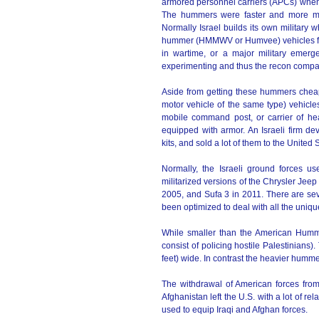
armored personnel carriers (APCs) when 
The hummers were faster and more ma
Normally Israel builds its own military 
hummer (HMMWV or Humvee) vehicles from
in wartime, or a major military emer
experimenting and thus the recon compan
Aside from getting these hummers cheap,
motor vehicle of the same type) vehicl
mobile command post, or carrier of h
equipped with armor. An Israeli firm 
kits, and sold a lot of them to the United 
Normally, the Israeli ground forces us
militarized versions of the Chrysler Jee
2005, and Sufa 3 in 2011. There are se
been optimized to deal with all the unique
While smaller than the American Hummer
consist of policing hostile Palestinians)
feet) wide. In contrast the heavier hummer
The withdrawal of American forces fro
Afghanistan left the U.S. with a lot of r
used to equip Iraqi and Afghan forces.