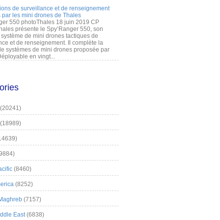
ions de surveillance et de renseignement
 par les mini drones de Thales
er 550 photoThales 18 juin 2019 CP
hales présente le Spy’Ranger 550, son
système de mini drones tactiques de
nce et de renseignement. Il complète la
 systèmes de mini drones proposée par
éployable en vingt...
ories
(20241)
(18989)
14639)
9884)
cific
(8460)
erica
(8252)
 Maghreb
(7157)
iddle East
(6838)