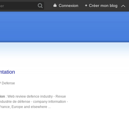
Connexion
+
Créer mon blog
ntation
P Defense
tion
: Web review defence industry - Revue
ndustrie de défense - company information -
France, Europe and elsewhere ...