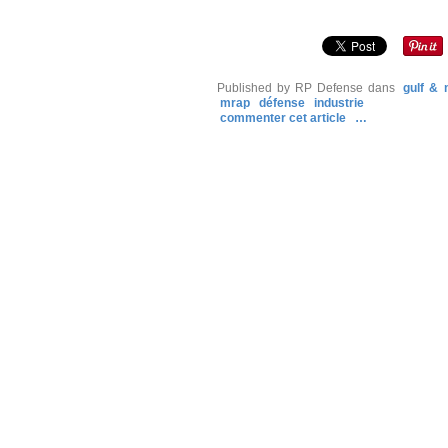
Published by RP Defense
dans
gulf & 
mrap
défense
industrie
commenter cet article
…