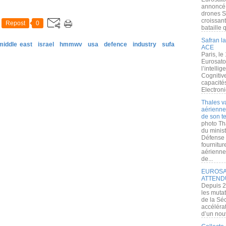
annoncé l
drones S
croissan
Repost
0
bataille q
Safran la
middle east
israel
hmmwv
usa
defence
industry
sufa
ACE
Paris, le
Eurosato
l’intelli
Cognitive
capacité
Electroni
Thales v
aérienne 
de son te
photo Th
du minist
Défense 
fournitu
aérienne
de...
EUROSAT
ATTEND
Depuis 2
les muta
de la Sé
accélérat
d’un nouv