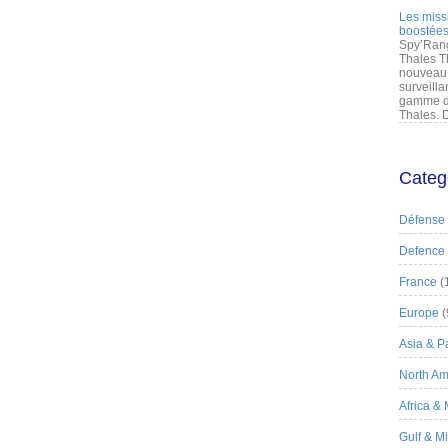
Les miss
boostées
Spy’Rang
Thales T
nouveau 
surveilla
gamme de
Thales. D
Categ
Défense
Defence
France
(
Europe
(
Asia & Pa
North Am
Africa &
Gulf & M