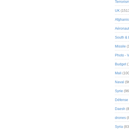
Terroris
UK
(151
Afghanist
Aéronau
South & 
Missile
(
Photo - 
Budget
(
Mali
(100
Naval
(9
Syrie
(96
Défense 
Daesh
(8
drones
(
Syria
(83