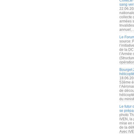
Collecte 
sang vers
22.06.20
nationale
collecte
armées s
Invalide
annuel,..
Le Forum
source: 
l’initiat
de la DC
l’Armée 
(Structur
opération
Bourget 
hélicopt
18.06.20
53ème éd
l’Aérona
de découv
hélicopt
du minist
Le futur
se prépa
photo Th
IVEN, la 
mise en r
de la dé
Avec IVEN