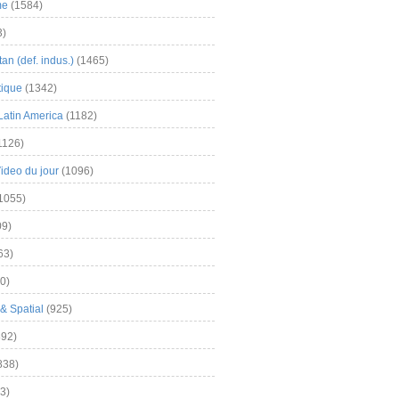
me
(1584)
3)
an (def. indus.)
(1465)
tique
(1342)
Latin America
(1182)
1126)
Video du jour
(1096)
1055)
9)
63)
0)
& Spatial
(925)
92)
838)
3)