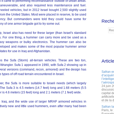
it came to performing reconnaissance outside of urban areas.
neuverable, and also required less maintenance and fuel.
wheeled vehicles, but in 2012 Israel bought 2,500 slightly used
 the United States. Most were placed in reserve, to be used
gency. But commanders were told they could have some for
Reche
y of one armor brigade got to try some out.
 Israel also has need for these larger (than Israel's standard
es. For one thing, a hummer can carry more and be used as a
eavy weapons or bulky electronics. The hummer can also be
developed and makes some of the most popular hummer armor
States for use in Iraq and Afghanistan.
es the Sufa (Storm) all-terrain vehicles. These are two ton,
Articl
p Wrangler. Sufa 1 appeared in 1990, with Sufa 2 showing up in
veral versions (command, recon, armored) and the design has
Safran e
 types of off road terrain encountered in Israel.
d’acquéri
l’intelli
l’aérospa
, the Sufa is more suitable to Israeli needs (which largely
24 juin 
. The Sufa 3 is 4.5 meters (14.7 feet) long and 1.68 meters (5.5
discussi
 is 4.6 meters (15 feet) long and 2.1 meters (7.1 feet) wide.
capital d
artificie
et de la 
m Iraq, and the wide use of larger MRAP armored vehicles in
elatively new and little used hummers, even after many had been
Safran l
Paris, le
Eurosato