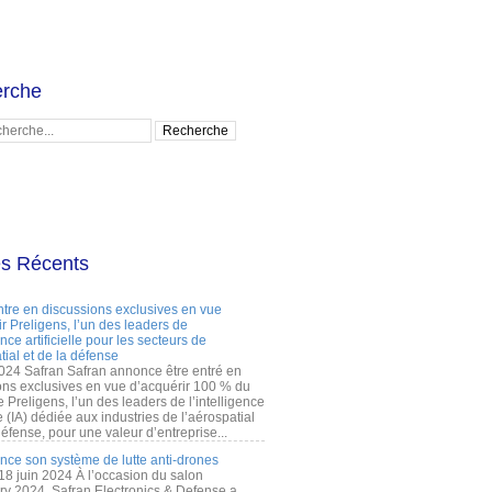
rche
es Récents
ntre en discussions exclusives en vue
r Preligens, l’un des leaders de
gence artificielle pour les secteurs de
tial et de la défense
2024 Safran Safran annonce être entré en
ons exclusives en vue d’acquérir 100 % du
e Preligens, l’un des leaders de l’intelligence
lle (IA) dédiée aux industries de l’aérospatial
défense, pour une valeur d’entreprise...
ance son système de lutte anti-drones
 18 juin 2024 À l’occasion du salon
ry 2024, Safran Electronics & Defense a