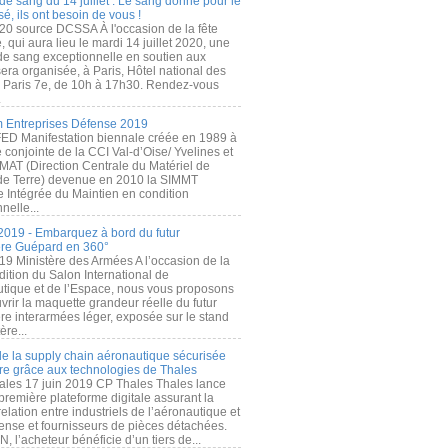
de sang du 14 juillet : Le sang donné pour le
é, ils ont besoin de vous !
20 source DCSSA À l'occasion de la fête
, qui aura lieu le mardi 14 juillet 2020, une
 de sang exceptionnelle en soutien aux
era organisée, à Paris, Hôtel national des
s Paris 7e, de 10h à 17h30. Rendez-vous
.
 Entreprises Défense 2019
FED Manifestation biennale créée en 1989 à
ive conjointe de la CCI Val-d’Oise/ Yvelines et
MAT (Direction Centrale du Matériel de
de Terre) devenue en 2010 la SIMMT
e Intégrée du Maintien en condition
nelle...
2019 - Embarquez à bord du futur
ère Guépard en 360°
19 Ministère des Armées A l’occasion de la
ition du Salon International de
utique et de l’Espace, nous vous proposons
rir la maquette grandeur réelle du futur
ère interarmées léger, exposée sur le stand
ère...
 de la supply chain aéronautique sécurisée
re grâce aux technologies de Thales
ales 17 juin 2019 CP Thales Thales lance
première plateforme digitale assurant la
elation entre industriels de l’aéronautique et
fense et fournisseurs de pièces détachées.
, l’acheteur bénéficie d’un tiers de...