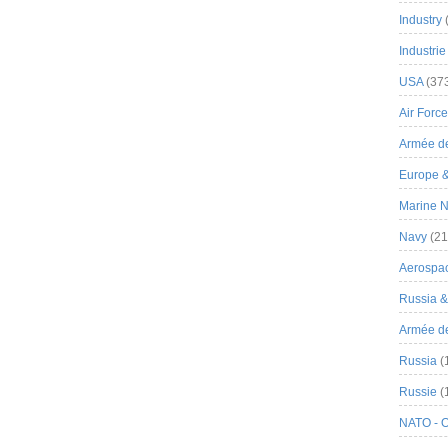
Industry
Industrie
USA
(37
Air Force
Armée de
Europe 
Marine N
Navy
(21
Aerospa
Russia 
Armée de 
Russia
(
Russie
(
NATO - 