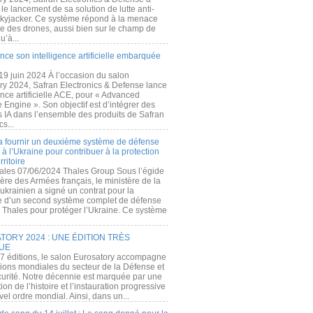
e lancement de sa solution de lutte anti-
kyjacker. Ce système répond à la menace
te des drones, aussi bien sur le champ de
u’à...
nce son intelligence artificielle embarquée
 19 juin 2024 À l’occasion du salon
ry 2024, Safran Electronics & Defense lance
gence artificielle ACE, pour « Advanced
 Engine ». Son objectif est d’intégrer des
s IA dans l’ensemble des produits de Safran
cs...
a fournir un deuxième système de défense
à l’Ukraine pour contribuer à la protection
rritoire
ales 07/06/2024 Thales Group Sous l’égide
ère des Armées français, le ministère de la
ukrainien a signé un contrat pour la
re d’un second système complet de défense
 Thales pour protéger l’Ukraine. Ce système
ORY 2024 : UNE ÉDITION TRÈS
UE
7 éditions, le salon Eurosatory accompagne
tions mondiales du secteur de la Défense et
curité. Notre décennie est marquée par une
ion de l’histoire et l’instauration progressive
el ordre mondial. Ainsi, dans un...