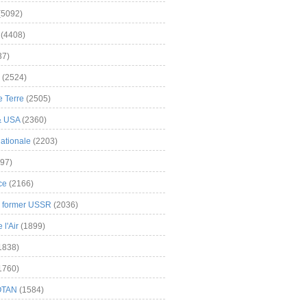
(5092)
(4408)
37)
(2524)
 Terre
(2505)
& USA
(2360)
ationale
(2203)
97)
ce
(2166)
& former USSR
(2036)
l'Air
(1899)
1838)
1760)
OTAN
(1584)