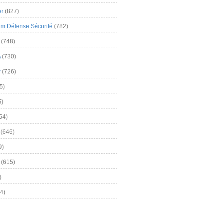
er
(827)
m Défense Sécurité
(782)
(748)
A
(730)
y
(726)
5)
5)
54)
(646)
9)
(615)
)
4)