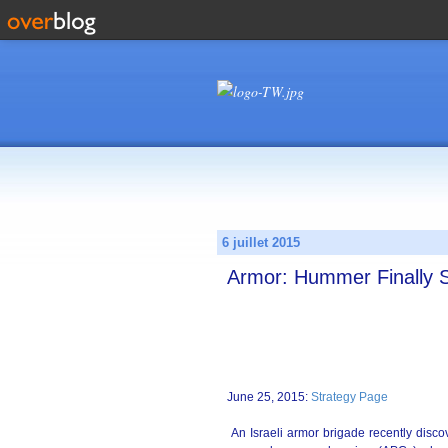
6 juillet 2015
Armor: Hummer Finally S
June 25, 2015:
Strategy Page
An Israeli armor brigade recently disc