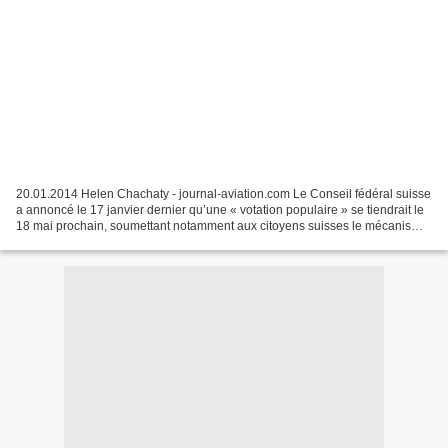
20.01.2014 Helen Chachaty - journal-aviation.com Le Conseil fédéral suisse
a annoncé le 17 janvier dernier qu’une « votation populaire » se tiendrait le
18 mai prochain, soumettant notamment aux citoyens suisses le mécanisme
de financement des 22 Gripen...