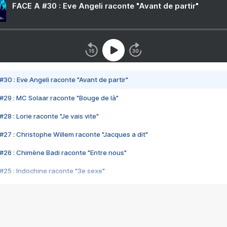
FACE A #30 : Eve Angeli raconte "Avant de partir"
#30 : Eve Angeli raconte "Avant de partir"
#29 : MC Solaar raconte "Bouge de là"
28 : Lorie raconte "Je vais vite"
#27 : Christophe Willem raconte "Jacques a dit"
#26 : Chimène Badi raconte "Entre nous"
#25 : Indochine raconte "3e sexe"
#24 : Zaho raconte "C'est chelou"
#23 : Patrick Bruel raconte "Au café des délices"
#22 : Kyo raconte "Le chemin"