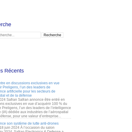
rche
es Récents
ntre en discussions exclusives en vue
r Preligens, l’un des leaders de
gence artificielle pour les secteurs de
tial et de la défense
2024 Safran Safran annonce être entré en
ons exclusives en vue d’acquérir 100 % du
e Preligens, l’un des leaders de l’intelligence
lle (IA) dédiée aux industries de l’aérospatial
défense, pour une valeur d’entreprise...
ance son système de lutte anti-drones
 18 juin 2024 À l’occasion du salon
ry 2024, Safran Electronics & Defense a