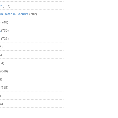
er
(827)
m Défense Sécurité
(782)
(748)
A
(730)
y
(726)
5)
5)
54)
(646)
9)
(615)
)
4)