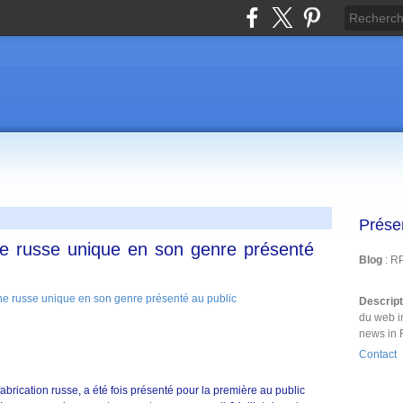
Prése
e russe unique en son genre présenté
Blog
: R
Descrip
du web i
news in 
Contact
abrication russe, a été fois présenté pour la première au public