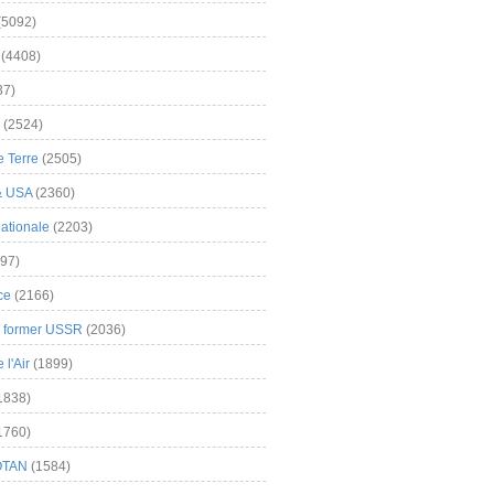
(5092)
(4408)
37)
(2524)
 Terre
(2505)
& USA
(2360)
ationale
(2203)
97)
ce
(2166)
& former USSR
(2036)
l'Air
(1899)
1838)
1760)
OTAN
(1584)