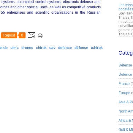
 systems, automated control systems, electronic defense and
Les miss
orces and other special units, as well as competitive products
boostées
 55 enterprises and scientific organizations in the Russian
Spy’Rang
Thales T
nouveau 
surveilla
gamme de
Thales. D
Repost
0
ussie
uimc
drones
chirok
uav
defence
défense
tchirok
Categ
Défense
Defence
France
(
Europe
(
Asia & Pa
North Am
Africa &
Gulf & M