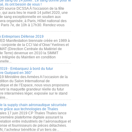
de sang du 14 juillet : Le sang donné pour le
é, ils ont besoin de vous !
20 source DCSSA À l'occasion de la fête
, qui aura lieu le mardi 14 juillet 2020, une
 de sang exceptionnelle en soutien aux
era organisée, à Paris, Hôtel national des
s Paris 7e, de 10h à 17h30. Rendez-vous
.
 Entreprises Défense 2019
FED Manifestation biennale créée en 1989 à
ive conjointe de la CCI Val-d’Oise/ Yvelines et
MAT (Direction Centrale du Matériel de
de Terre) devenue en 2010 la SIMMT
e Intégrée du Maintien en condition
nelle...
2019 - Embarquez à bord du futur
ère Guépard en 360°
19 Ministère des Armées A l’occasion de la
ition du Salon International de
utique et de l’Espace, nous vous proposons
rir la maquette grandeur réelle du futur
ère interarmées léger, exposée sur le stand
ère...
 de la supply chain aéronautique sécurisée
re grâce aux technologies de Thales
ales 17 juin 2019 CP Thales Thales lance
première plateforme digitale assurant la
elation entre industriels de l’aéronautique et
fense et fournisseurs de pièces détachées.
, l’acheteur bénéficie d’un tiers de...