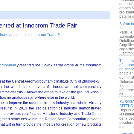
annoncé l
drones S
croissan
bataille q
Safran la
sented at Innoprom Trade Fair
ACE
Paris, le
Eurosato
l’intelli
Cognitive
capacité
Electroni
Thales v
aérienne 
orporation
presented the Chirok aerial drone at the Innoprom
de son te
photo Th
du minist
at the Central Aerohydrodynamic Institute (City of Zhukovsky).
Défense 
fournitu
 the world, since hovercraft drones are not commercially
aérienne
rcraft chassis – allows the drone to take off the ground without
de...
 has no analogues anywhere else in the world.
EUROSAT
 to improve the radioelectronics industry as a whole. Already
ATTEND
results: in 2013 the radioelectronics industry demonstrated
Depuis 2
the previous year," stated Minister of Industry and Trade
Denis
les muta
de la Sé
tegrated structures within the Rostec State Corporation provides
accélérat
t will in turn provide the impetus for creation of new products
d’un nouv