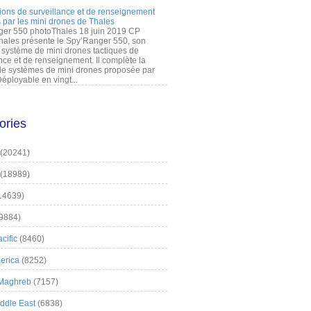
ions de surveillance et de renseignement
 par les mini drones de Thales
er 550 photoThales 18 juin 2019 CP
hales présente le Spy’Ranger 550, son
système de mini drones tactiques de
nce et de renseignement. Il complète la
 systèmes de mini drones proposée par
éployable en vingt...
ories
(20241)
(18989)
14639)
9884)
cific
(8460)
erica
(8252)
 Maghreb
(7157)
iddle East
(6838)