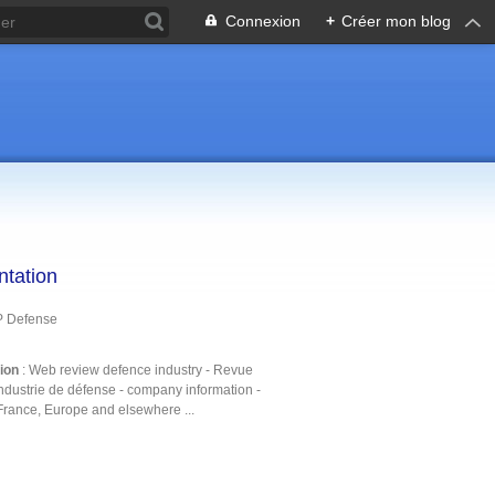
Connexion
+
Créer mon blog
ntation
P Defense
tion
: Web review defence industry - Revue
ndustrie de défense - company information -
France, Europe and elsewhere ...