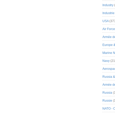
Industry
Industrie
USA
(37
Air Force
Armée de
Europe 
Marine N
Navy
(21
Aerospa
Russia 
Armée de 
Russia
(
Russie
(
NATO - 