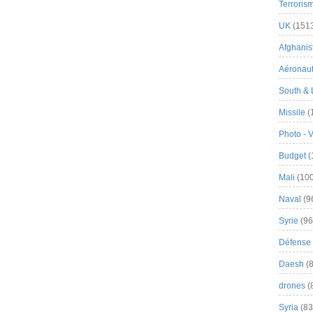
Terroris
UK
(151
Afghanist
Aéronau
South & 
Missile
(
Photo - 
Budget
(
Mali
(100
Naval
(9
Syrie
(96
Défense 
Daesh
(8
drones
(
Syria
(83