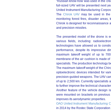
"Russian know-how was used in the creati
full-sized UAV will be presented next y
United Instrument Manufacturing Corpo
The
Chirok UAV
may be used in the ci
monitoring forest fires, disaster areas, t
Chirok is designed for reconnaissance a
and precision missiles.
The presented model of the drone is eq
various fields, including: radioelect
technologies have allowed us to construc
performance, despite its impressive d
maximum takeoff weight of up to 700
membrane of the air cushion is made of
specialists. The production technology b
The maximum takeoff weight of the Chirok 
optoelectronic devices intended for var
precision-guided weapons. The UAV can a
of up to 2,500 km. Currently specialists
to further improve the technical character
Another feature of the vehicle design i
were mounted on brackets on previous m
improves its aerodynamic properties.
OAO United Instrument Manufacturing C
in 2014 by the Rostec State Corporation 