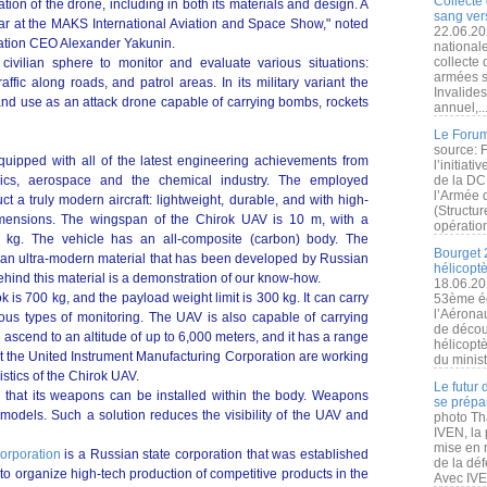
Collecte 
on of the drone, including in both its materials and design. A
sang vers
ear at the MAKS International Aviation and Space Show," noted
22.06.20
ration CEO Alexander Yakunin.
nationale
collecte
vilian sphere to monitor and evaluate various situations:
armées s
raffic along roads, and patrol areas. In its military variant the
Invalide
nd use as an attack drone capable of carrying bombs, rockets
annuel,..
Le Forum
source: 
uipped with all of the latest engineering achievements from
l’initiat
ronics, aerospace and the chemical industry. The employed
de la DC
l’Armée 
t a truly modern aircraft: lightweight, durable, and with high-
(Structur
imensions. The wingspan of the Chirok UAV is 10 m, with a
opération
 kg. The vehicle has an all-composite (carbon) body. The
Bourget 
 an ultra-modern material that has been developed by Russian
hélicopt
ehind this material is a demonstration of our know-how.
18.06.20
is 700 kg, and the payload weight limit is 300 kg. It can carry
53ème éd
l’Aérona
ious types of monitoring. The UAV is also capable of carrying
de découv
scend to an altitude of up to 6,000 meters, and it has a range
hélicopt
 at the United Instrument Manufacturing Corporation are working
du minist
istics of the Chirok UAV.
Le futur
s that its weapons can be installed within the body. Weapons
se prépa
odels. Such a solution reduces the visibility of the UAV and
photo Th
IVEN, la 
mise en r
orporation
is a Russian state corporation that was established
de la dé
to organize high-tech production of competitive products in the
Avec IVEN