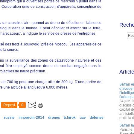
Innoprom qui a ouvert ses portes ce mercredi 9 juillet dans la
la Corporation unie de construction d'appareils, conceptrice du
 sur coussin d'air – permet au drone de décoller en l'absence
Reche
logue dans le monde. Il peut décoller et atterrir sur la terre,
s marécageux", a indiqué le service de presse de l'entreprise.
sé des tests à Joukovski, près de Moscou. Les appareils de ce
se la source.
dans la surveillance des zones de catastrophe naturelle et des
il peut être employé comme drone de combat engagé dans le
Articl
ojectiles de haute précision.
t de 700 kg pour une charge utile de 300 kg. D'une portée de
Safran e
e une altitude allant jusqu'à 6.000 mètres.
d’acquéri
l’intelli
l’aérospa
24 juin 
Repost
0
discussi
capital d
artificie
a
russie
innoprom-2014
drones
tchirok
uav
défense
et de la 
Safran l
Paris, le
Eurosato