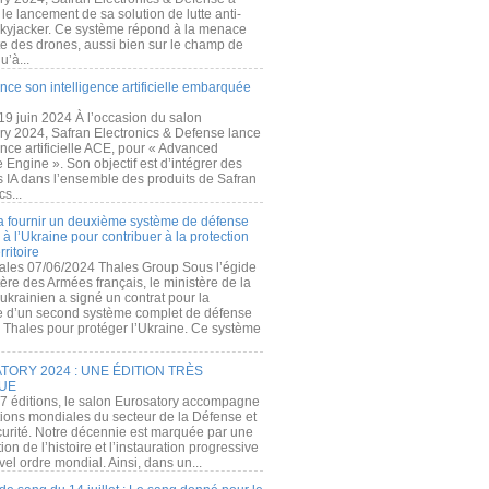
e lancement de sa solution de lutte anti-
kyjacker. Ce système répond à la menace
te des drones, aussi bien sur le champ de
u’à...
nce son intelligence artificielle embarquée
 19 juin 2024 À l’occasion du salon
ry 2024, Safran Electronics & Defense lance
gence artificielle ACE, pour « Advanced
 Engine ». Son objectif est d’intégrer des
s IA dans l’ensemble des produits de Safran
cs...
a fournir un deuxième système de défense
à l’Ukraine pour contribuer à la protection
rritoire
ales 07/06/2024 Thales Group Sous l’égide
ère des Armées français, le ministère de la
ukrainien a signé un contrat pour la
re d’un second système complet de défense
 Thales pour protéger l’Ukraine. Ce système
ORY 2024 : UNE ÉDITION TRÈS
UE
7 éditions, le salon Eurosatory accompagne
tions mondiales du secteur de la Défense et
curité. Notre décennie est marquée par une
ion de l’histoire et l’instauration progressive
el ordre mondial. Ainsi, dans un...