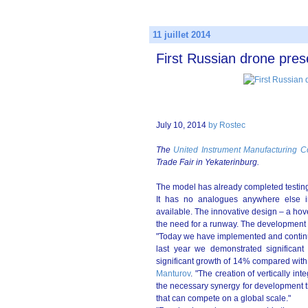
11 juillet 2014
First Russian drone pre
July 10, 2014
by Rostec
The
United Instrument Manufacturing C
Trade Fair in Yekaterinburg.
The model has already completed testing 
It has no analogues anywhere else in
available. The innovative design – a hove
the need for a runway. The development
"Today we have implemented and continue
last year we demonstrated significant 
significant growth of 14% compared with 
Manturov
. "The creation of vertically in
the necessary synergy for development tha
that can compete on a global scale."