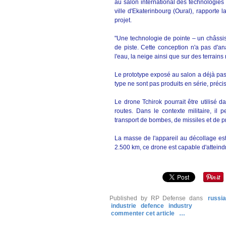
au salon international des technologies 
ville d'Ekaterinbourg (Oural), rapporte 
projet.
"Une technologie de pointe – un châssis
de piste. Cette conception n'a pas d'ana
l'eau, la neige ainsi que sur des terrain
Le prototype exposé au salon a déjà pas
type ne sont pas produits en série, préci
Le drone Tchirok pourrait être utilisé 
routes. Dans le contexte militaire, 
transport de bombes, de missiles et de pr
La masse de l'appareil au décollage es
2.500 km, ce drone est capable d'atteindr
Published by RP Defense
dans
russi
industrie
defence
industry
commenter cet article
…