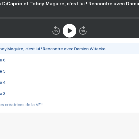
 DiCaprio et Tobey Maguire, c'est lui ! Rencontre avec Dam
bey Maguire, c'est lui ! Rencontre avec Damien Witecka
e 6
e 5
e 4
e 3
s créatrices de la VF !
e 2
e 1
e Mektoub My Love arrive enfin ! Rencontre avec Shaïn Boumedine et Sal