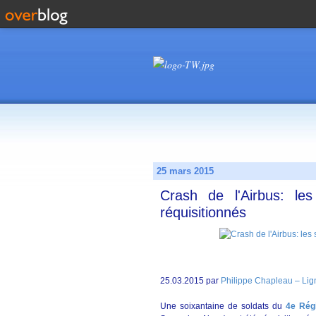
25 mars 2015
Crash de l'Airbus: l
réquisitionnés
25.03.2015 par
Philippe Chapleau – Li
Une soixantaine de soldats du
4e Rég