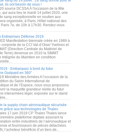
de sang du 14 juillet : Le sang donné pour le
é, ils ont besoin de vous !
20 source DCSSA À l'occasion de la fête
, qui aura lieu le mardi 14 juillet 2020, une
 de sang exceptionnelle en soutien aux
era organisée, à Paris, Hôtel national des
s Paris 7e, de 10h à 17h30. Rendez-vous
.
 Entreprises Défense 2019
FED Manifestation biennale créée en 1989 à
ive conjointe de la CCI Val-d’Oise/ Yvelines et
MAT (Direction Centrale du Matériel de
de Terre) devenue en 2010 la SIMMT
e Intégrée du Maintien en condition
nelle...
2019 - Embarquez à bord du futur
ère Guépard en 360°
19 Ministère des Armées A l’occasion de la
ition du Salon International de
utique et de l’Espace, nous vous proposons
rir la maquette grandeur réelle du futur
ère interarmées léger, exposée sur le stand
ère...
 de la supply chain aéronautique sécurisée
re grâce aux technologies de Thales
ales 17 juin 2019 CP Thales Thales lance
première plateforme digitale assurant la
elation entre industriels de l’aéronautique et
fense et fournisseurs de pièces détachées.
, l’acheteur bénéficie d’un tiers de...