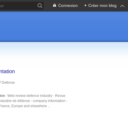
Connexion
+
Créer mon blog
ntation
P Defense
tion
: Web review defence industry - Revue
ndustrie de défense - company information -
France, Europe and elsewhere ...