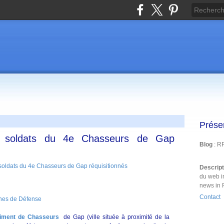
Prése
es soldats du 4e Chasseurs de Gap
Blog
: R
Descrip
du web i
news in 
Contact
gnes de Défense
iment de Chasseurs
de Gap (ville située à proximité de la