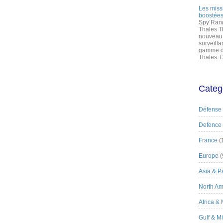
Les miss
boostées
Spy’Rang
Thales T
nouveau 
surveilla
gamme de
Thales. D
Categ
Défense
Defence
France
(
Europe
(
Asia & Pa
North Am
Africa &
Gulf & M