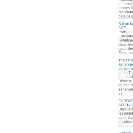
annoncé l
drones S
croissan
bataille q
Safran la
ACE
Paris, le
Eurosato
l’intelli
Cognitive
capacité
Electroni
Thales v
aérienne 
de son te
photo Th
du minist
Défense 
fournitu
aérienne
de...
EUROSAT
ATTEND
Depuis 2
les muta
de la Sé
accélérat
d’un nouv