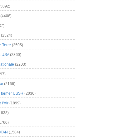
(5092)
(4408)
37)
(2524)
 Terre
(2505)
& USA
(2360)
ationale
(2203)
97)
ce
(2166)
& former USSR
(2036)
l'Air
(1899)
1838)
1760)
OTAN
(1584)