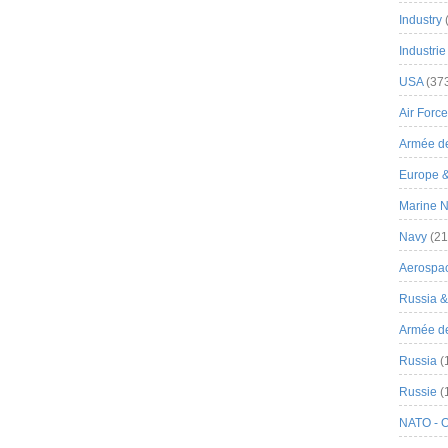
Industry
Industrie
USA
(37
Air Force
Armée de
Europe 
Marine N
Navy
(21
Aerospa
Russia 
Armée de 
Russia
(
Russie
(
NATO - 