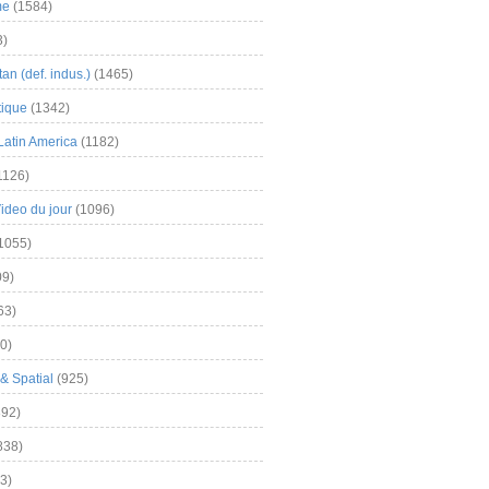
me
(1584)
3)
an (def. indus.)
(1465)
tique
(1342)
Latin America
(1182)
1126)
Video du jour
(1096)
1055)
9)
63)
0)
& Spatial
(925)
92)
838)
3)