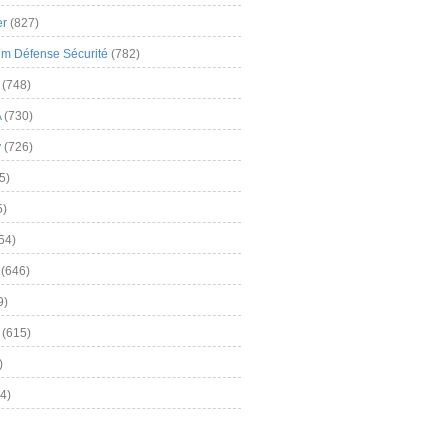
er
(827)
m Défense Sécurité
(782)
(748)
A
(730)
y
(726)
5)
5)
54)
(646)
9)
(615)
)
4)