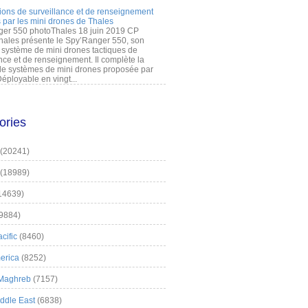
ions de surveillance et de renseignement
 par les mini drones de Thales
er 550 photoThales 18 juin 2019 CP
hales présente le Spy’Ranger 550, son
système de mini drones tactiques de
nce et de renseignement. Il complète la
 systèmes de mini drones proposée par
éployable en vingt...
ories
(20241)
(18989)
14639)
9884)
cific
(8460)
erica
(8252)
 Maghreb
(7157)
iddle East
(6838)