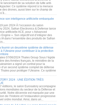
e lancement de sa solution de lutte anti-
kyjacker. Ce système répond à la menace
te des drones, aussi bien sur le champ de
u’à...
nce son intelligence artificielle embarquée
 19 juin 2024 À l’occasion du salon
ry 2024, Safran Electronics & Defense lance
gence artificielle ACE, pour « Advanced
 Engine ». Son objectif est d’intégrer des
s IA dans l’ensemble des produits de Safran
cs...
a fournir un deuxième système de défense
à l’Ukraine pour contribuer à la protection
rritoire
ales 07/06/2024 Thales Group Sous l’égide
ère des Armées français, le ministère de la
ukrainien a signé un contrat pour la
re d’un second système complet de défense
 Thales pour protéger l’Ukraine. Ce système
ORY 2024 : UNE ÉDITION TRÈS
UE
7 éditions, le salon Eurosatory accompagne
tions mondiales du secteur de la Défense et
curité. Notre décennie est marquée par une
ion de l’histoire et l’instauration progressive
el ordre mondial. Ainsi, dans un...