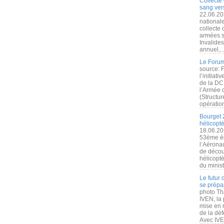
Collecte 
sang vers
22.06.20
nationale
collecte
armées s
Invalide
annuel,..
Le Forum
source: 
l’initiat
de la DC
l’Armée 
(Structur
opération
Bourget 
hélicopt
18.06.20
53ème éd
l’Aérona
de découv
hélicopt
du minist
Le futur
se prépa
photo Th
IVEN, la 
mise en r
de la dé
Avec IVEN