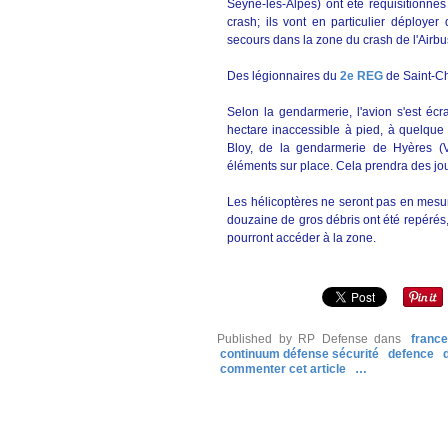
Seyne-les-Alpes) ont été réquisitionnés
crash; ils vont en particulier déployer
secours dans la zone du crash de l'Airbu
Des légionnaires du
2e REG
de Saint-Ch
Selon la gendarmerie, l'avion s'est éc
hectare inaccessible à pied, à quelque 
Bloy, de la gendarmerie de Hyères (V
éléments sur place. Cela prendra des jou
Les hélicoptères ne seront pas en mesure
douzaine de gros débris ont été repérés
pourront accéder à la zone.
Published by RP Defense
dans
franc
continuum défense sécurité
defence
commenter cet article
…