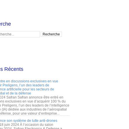
rche
es Récents
ntre en discussions exclusives en vue
r Preligens, l’un des leaders de
gence artificielle pour les secteurs de
tial et de la défense
2024 Safran Safran annonce être entré en
ons exclusives en vue d’acquérir 100 % du
e Preligens, l’un des leaders de l’intelligence
lle (IA) dédiée aux industries de l’aérospatial
défense, pour une valeur d’entreprise...
ance son système de lutte anti-drones
 18 juin 2024 À l’occasion du salon
ry 2024, Safran Electronics & Defense a