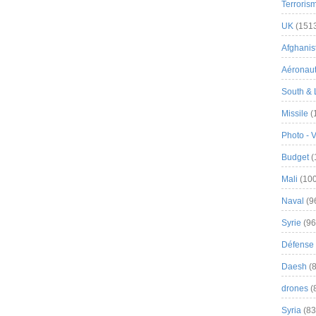
Terroris
UK
(151
Afghanist
Aéronau
South & 
Missile
(
Photo - 
Budget
(
Mali
(100
Naval
(9
Syrie
(96
Défense 
Daesh
(8
drones
(
Syria
(83