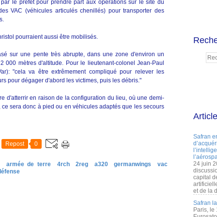
 par le préfet pour prendre part aux opérations sur le site du
 des VAC (véhicules articulés chenillés) pour transporter des
s.
ristol pourraient aussi être mobilisés.
Reche
rasé sur une pente très abrupte, dans une zone d'environ un
2 000 mètres d'altitude. Pour le lieutenant-colonel Jean-Paul
ar): "cela va être extrêmement compliqué pour relever les
rs pour dégager d'abord les victimes, puis les débris."
 d'atterrir en raison de la configuration du lieu, où une demi-
, ce sera donc à pied ou en véhicules adaptés que les secours
Articl
Safran e
d’acquéri
Repost
0
l’intelli
l’aérospa
24 juin 
e
armée de terre
4rch
2reg
a320
germanwings
vac
discussi
défense
capital d
artificie
et de la 
Safran l
Paris, le
Eurosato