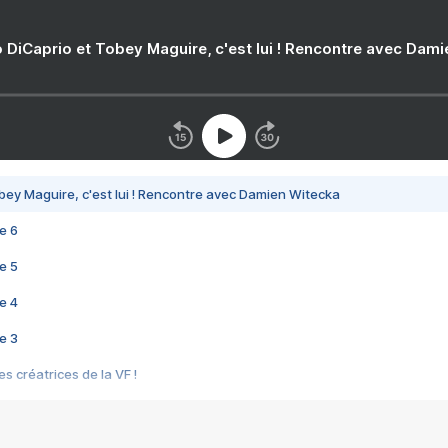
 DiCaprio et Tobey Maguire, c'est lui ! Rencontre avec Dam
bey Maguire, c'est lui ! Rencontre avec Damien Witecka
e 6
e 5
e 4
e 3
s créatrices de la VF !
e 2
e 1