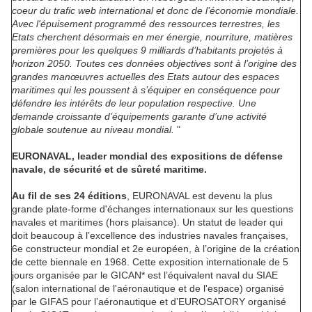
coeur du trafic web international et donc de l’économie mondiale.
Avec l'épuisement programmé des ressources terrestres, les
Etats cherchent désormais en mer énergie, nourriture, matières
premières pour les quelques 9 milliards d’habitants projetés à
horizon 2050. Toutes ces données objectives sont à l’orig
ine des
grandes manœuvres actuelles des Etats autour des espaces
maritimes qui les poussent à s’équiper en conséquence pour
défendre les intérêts de leur population respective. Une
demande croissante d’équipements garante d’une activité
globale soutenue au niveau mondial.
"
EURONAVAL, leader mondial des expositions de défense
navale, de sécurité et de sûreté maritime.
Au fil de ses 24 éditions
, EURONAVAL est devenu la plus
grande plate-forme d'échanges internationaux sur les questions
navales et maritimes (hors plaisance). Un statut de leader qui
doit beaucoup à l’excellence des industries navales françaises,
6e constructeur mondial et 2e européen, à l’origine de la création
de cette biennale en 1968. Cette exposition internationale de 5
jours organisée par le GICAN* est l’équivalent naval du SIAE
(salon international de l'aéronautique et de l'espace) organisé
par le GIFAS pour l’aéronautique et d’EUROSATORY organisé