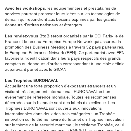
Avec les workshops
, les équipementiers et prestataires de
services pourront proposer leurs idées sur les technologies de
demain qui répondront aux besoins exprimés par les grands
donneurs d’ordres nationaux et étrangers.
Les rendez-vous BtoB
seront organisés par la CCI Paris-Île de
France et le réseau Entreprise Europe Network qui assurera la
promotion des Business Meetings à travers 52 pays partenaires,
le European Enterprise Network (EEN). Ce partenariat avec EEN
favorisera l'identification dans leurs pays respectifs des grands
comptes ou donneurs d'ordres correspondant à une cible définie
auparavant par et avec le GICAN.
Les Trophées EURONAVAL
Accueillant une forte proportion d'exposants étrangers et un
visitorat très largement international, EURONAVAL est un
évènement de référence mondiale. Toutes les récompenses
décernées sur la biennale sont des labels d’excellence. Les
Trophées EURONAVAL sont ouverts aux innovations
internationales dans deux des trois catégories : un Trophée
innovation sur le thème navire du futur et un Trophée innovation
sur le thème de la sécurité maritime ; le troisième Trophée, celui
de la performance, récompense la PME/ETI française ayant mis