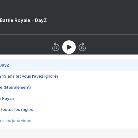
 Battle Royale - DayZ
 DayZ
 a 13 ans (et vous l'avez ignoré)
e (littéralement)
im Rayan
 toutes les règles
s les jeux vidéo
us choquant de Rockstar ? - Le scandale BULLY