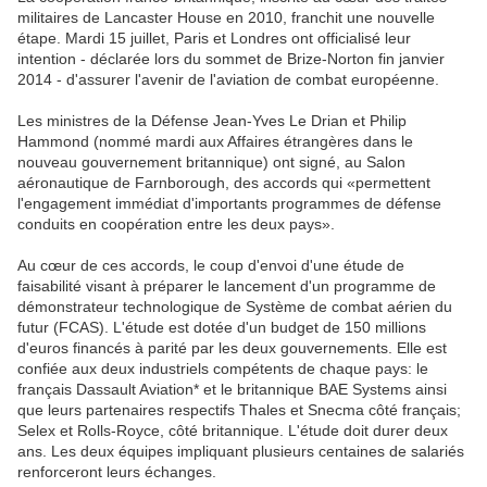
militaires de Lancaster House en 2010, franchit une nouvelle
étape. Mardi 15 juillet, Paris et Londres ont officialisé leur
intention - déclarée lors du sommet de Brize-Norton fin janvier
2014 - d'assurer l'avenir de l'aviation de combat européenne.
Les ministres de la Défense Jean-Yves Le Drian et Philip
Hammond (nommé mardi aux Affaires étrangères dans le
nouveau gouvernement britannique) ont signé, au Salon
aéronautique de Farnborough, des accords qui «permettent
l'engagement immédiat d'importants programmes de défense
conduits en coopération entre les deux pays».
Au cœur de ces accords, le coup d'envoi d'une étude de
faisabilité visant à préparer le lancement d'un programme de
démonstrateur technologique de Système de combat aérien du
futur (FCAS). L'étude est dotée d'un budget de 150 millions
d'euros financés à parité par les deux gouvernements. Elle est
confiée aux deux industriels compétents de chaque pays: le
français Dassault Aviation* et le britannique BAE Systems ainsi
que leurs partenaires respectifs Thales et Snecma côté français;
Selex et Rolls-Royce, côté britannique. L'étude doit durer deux
ans. Les deux équipes impliquant plusieurs centaines de salariés
renforceront leurs échanges.