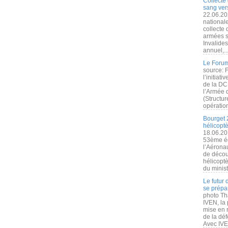
Collecte 
sang vers
22.06.20
nationale
collecte
armées s
Invalide
annuel,..
Le Forum
source: 
l’initiat
de la DC
l’Armée 
(Structur
opération
Bourget 
hélicopt
18.06.20
53ème éd
l’Aérona
de découv
hélicopt
du minist
Le futur
se prépa
photo Th
IVEN, la 
mise en r
de la dé
Avec IVEN