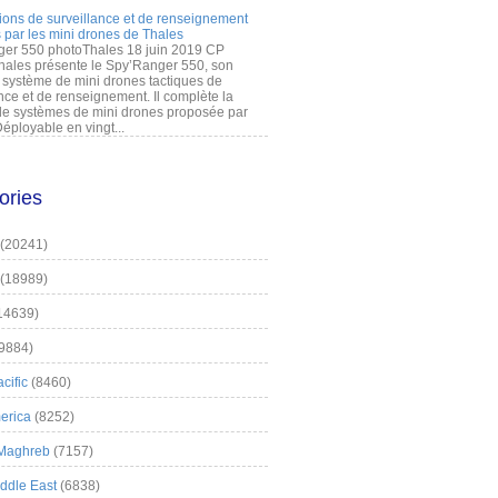
ions de surveillance et de renseignement
 par les mini drones de Thales
er 550 photoThales 18 juin 2019 CP
hales présente le Spy’Ranger 550, son
système de mini drones tactiques de
nce et de renseignement. Il complète la
 systèmes de mini drones proposée par
éployable en vingt...
ories
(20241)
(18989)
14639)
9884)
cific
(8460)
erica
(8252)
 Maghreb
(7157)
iddle East
(6838)