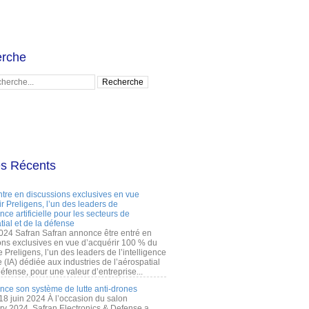
rche
es Récents
ntre en discussions exclusives en vue
r Preligens, l’un des leaders de
gence artificielle pour les secteurs de
tial et de la défense
2024 Safran Safran annonce être entré en
ons exclusives en vue d’acquérir 100 % du
e Preligens, l’un des leaders de l’intelligence
lle (IA) dédiée aux industries de l’aérospatial
défense, pour une valeur d’entreprise...
ance son système de lutte anti-drones
 18 juin 2024 À l’occasion du salon
ry 2024, Safran Electronics & Defense a