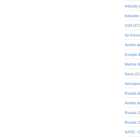
Industry
Industrie
USA
(37
Air Force
Armée de
Europe 
Marine N
Navy
(21
Aerospa
Russia 
Armée de 
Russia
(
Russie
(
NATO - 