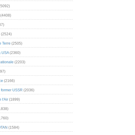
(5092)
(4408)
37)
(2524)
 Terre
(2505)
& USA
(2360)
ationale
(2203)
97)
ce
(2166)
& former USSR
(2036)
l'Air
(1899)
1838)
1760)
OTAN
(1584)