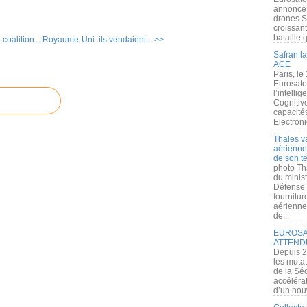
annoncé l
drones S
croissan
bataille q
coalition...
Royaume-Uni: ils vendaient... >>
Safran la
ACE
Paris, le
Eurosato
l’intelli
Cognitive
capacité
Electroni
Thales v
aérienne 
de son te
photo Th
du minist
Défense 
fournitu
aérienne
de...
EUROSAT
ATTEND
Depuis 2
les muta
de la Sé
accélérat
d’un nouv