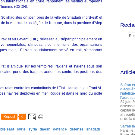
ion internationale en Syrie, rapportent les médias européens
de l'homme (OSDH).
 jihadistes ont péri près de la ville de Shadadi (nord-est) et
é de la ville kurde assiégée de Kobané, dans la province d'Alep
Reche
n Irak et au Levant (EIIL), sévissait au départ principalement en
ouvernementales, s'imposant comme l'une des organisations
elques mois, l'EI s'est soudainement activé en Irak, s'emparant
ifat islamique sur les territoires irakiens et syriens sous son
Articl
ricaine porte des frappes aériennes contre les positions des
Safran e
es raids contre les combattants de l'Etat islamique, du Front Al-
d’acquéri
des navires déployés en mer Rouge et dans le nord du golfe
l’intelli
l’aérospa
24 juin 
discussi
capital d
artificie
Repost
0
et de la 
Safran l
ddle east
syrie
syria
daesh
defence
défense
shadadi
Paris, le
Eurosato