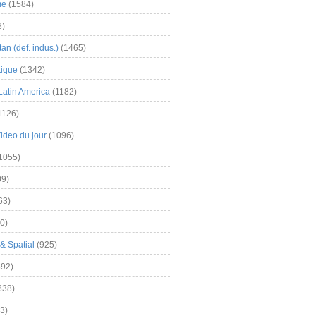
me
(1584)
3)
an (def. indus.)
(1465)
tique
(1342)
Latin America
(1182)
1126)
Video du jour
(1096)
1055)
9)
63)
0)
& Spatial
(925)
92)
838)
3)