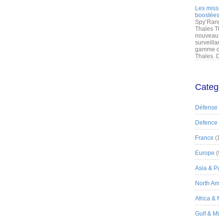
Les miss
boostées
Spy’Rang
Thales T
nouveau 
surveilla
gamme de
Thales. D
Categ
Défense
Defence
France
(
Europe
(
Asia & Pa
North Am
Africa &
Gulf & M