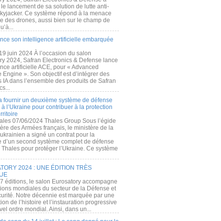
e lancement de sa solution de lutte anti-
kyjacker. Ce système répond à la menace
te des drones, aussi bien sur le champ de
u’à...
nce son intelligence artificielle embarquée
 19 juin 2024 À l’occasion du salon
ry 2024, Safran Electronics & Defense lance
gence artificielle ACE, pour « Advanced
 Engine ». Son objectif est d’intégrer des
s IA dans l’ensemble des produits de Safran
cs...
a fournir un deuxième système de défense
à l’Ukraine pour contribuer à la protection
rritoire
ales 07/06/2024 Thales Group Sous l’égide
ère des Armées français, le ministère de la
ukrainien a signé un contrat pour la
re d’un second système complet de défense
 Thales pour protéger l’Ukraine. Ce système
ORY 2024 : UNE ÉDITION TRÈS
UE
7 éditions, le salon Eurosatory accompagne
tions mondiales du secteur de la Défense et
curité. Notre décennie est marquée par une
ion de l’histoire et l’instauration progressive
el ordre mondial. Ainsi, dans un...