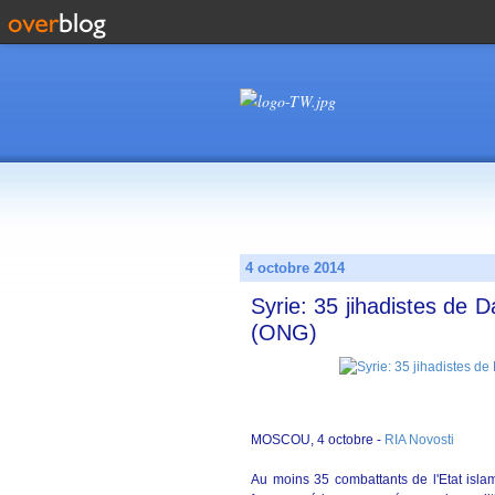
4 octobre 2014
Syrie: 35 jihadistes de D
(ONG)
MOSCOU, 4 octobre -
RIA Novosti
Au moins 35 combattants de l'Etat isla