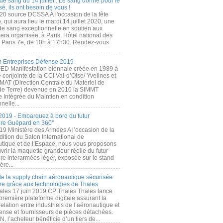
de sang du 14 juillet : Le sang donné pour le
é, ils ont besoin de vous !
20 source DCSSA À l'occasion de la fête
, qui aura lieu le mardi 14 juillet 2020, une
 de sang exceptionnelle en soutien aux
era organisée, à Paris, Hôtel national des
s Paris 7e, de 10h à 17h30. Rendez-vous
.
 Entreprises Défense 2019
FED Manifestation biennale créée en 1989 à
ive conjointe de la CCI Val-d’Oise/ Yvelines et
MAT (Direction Centrale du Matériel de
de Terre) devenue en 2010 la SIMMT
e Intégrée du Maintien en condition
nelle...
2019 - Embarquez à bord du futur
ère Guépard en 360°
19 Ministère des Armées A l’occasion de la
ition du Salon International de
utique et de l’Espace, nous vous proposons
rir la maquette grandeur réelle du futur
ère interarmées léger, exposée sur le stand
ère...
 de la supply chain aéronautique sécurisée
re grâce aux technologies de Thales
ales 17 juin 2019 CP Thales Thales lance
première plateforme digitale assurant la
elation entre industriels de l’aéronautique et
fense et fournisseurs de pièces détachées.
, l’acheteur bénéficie d’un tiers de...