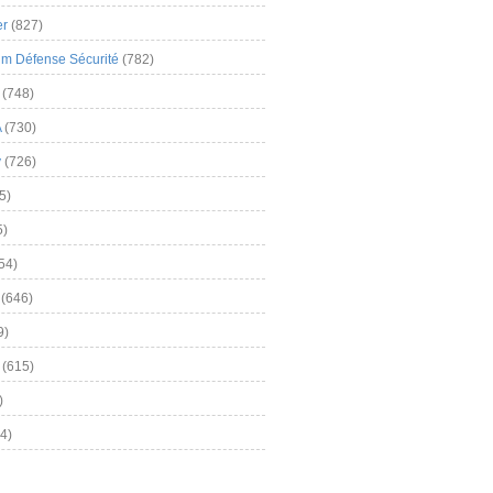
er
(827)
m Défense Sécurité
(782)
(748)
A
(730)
y
(726)
5)
5)
54)
(646)
9)
(615)
)
4)