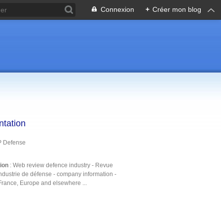
Connexion
+
Créer mon blog
ntation
P Defense
tion
: Web review defence industry - Revue
ndustrie de défense - company information -
France, Europe and elsewhere ...