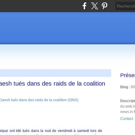
Prése
aesh tués dans des raids de la coalition
Blog
: R
Descrip
du web i
news in 
Contact
mique ont été tués dans la nuit de vendredi à samedi lors de