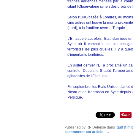
frappes aériennes menées par la coalit
citant l'Observatoire syrien des droits 
Selon l'ONG basée à Londres, au moins 30
cinq autres ont trouvé la mort à proximit
(nord), à la frontière avec la Turquie.
L'EI, appelé autrefois l'Etat islamique e
Syrie où il combattait les troupes g
terroristes les plus cruelles. Il y a qu
d'importants territoires.
En juillet dernier l'EI a proclamé un cal
contrôle. Depuis le 8 août, l'armée amé
djihadistes de l'EI en Irak.
Fin septembre, les Etats-Unis ont lancé d
Nosra et de Khorasan en Syrie depuis 
Persique.
Published by RP Defense
dans
gulf & mi
commenter cet article
…