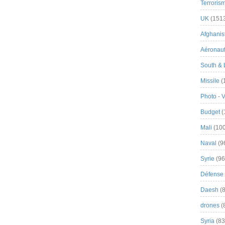
Terroris
UK
(151
Afghanist
Aéronau
South & 
Missile
(
Photo - 
Budget
(
Mali
(100
Naval
(9
Syrie
(96
Défense 
Daesh
(8
drones
(
Syria
(83