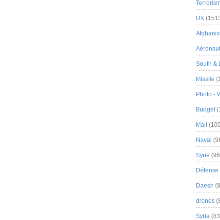
Terroris
UK
(151
Afghanist
Aéronau
South & 
Missile
(
Photo - 
Budget
(
Mali
(100
Naval
(9
Syrie
(96
Défense 
Daesh
(8
drones
(
Syria
(83