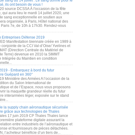
de sang du 14 juillet : Le sang donné pour le
é, ils ont besoin de vous !
20 source DCSSA À l'occasion de la fête
, qui aura lieu le mardi 14 juillet 2020, une
 de sang exceptionnelle en soutien aux
era organisée, à Paris, Hôtel national des
s Paris 7e, de 10h à 17h30. Rendez-vous
.
 Entreprises Défense 2019
FED Manifestation biennale créée en 1989 à
ive conjointe de la CCI Val-d’Oise/ Yvelines et
MAT (Direction Centrale du Matériel de
de Terre) devenue en 2010 la SIMMT
e Intégrée du Maintien en condition
nelle...
2019 - Embarquez à bord du futur
ère Guépard en 360°
19 Ministère des Armées A l’occasion de la
ition du Salon International de
utique et de l’Espace, nous vous proposons
rir la maquette grandeur réelle du futur
ère interarmées léger, exposée sur le stand
ère...
 de la supply chain aéronautique sécurisée
re grâce aux technologies de Thales
ales 17 juin 2019 CP Thales Thales lance
première plateforme digitale assurant la
elation entre industriels de l’aéronautique et
fense et fournisseurs de pièces détachées.
, l’acheteur bénéficie d’un tiers de...