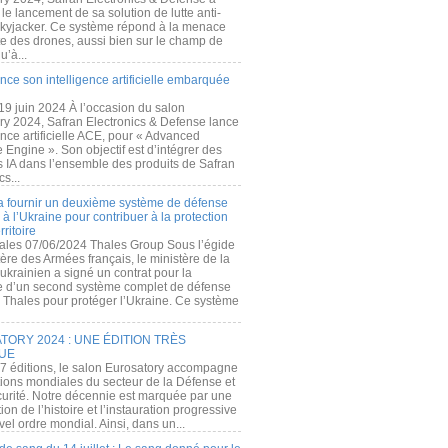
e lancement de sa solution de lutte anti-
kyjacker. Ce système répond à la menace
te des drones, aussi bien sur le champ de
u’à...
nce son intelligence artificielle embarquée
 19 juin 2024 À l’occasion du salon
ry 2024, Safran Electronics & Defense lance
gence artificielle ACE, pour « Advanced
 Engine ». Son objectif est d’intégrer des
s IA dans l’ensemble des produits de Safran
cs...
a fournir un deuxième système de défense
à l’Ukraine pour contribuer à la protection
rritoire
ales 07/06/2024 Thales Group Sous l’égide
ère des Armées français, le ministère de la
ukrainien a signé un contrat pour la
re d’un second système complet de défense
 Thales pour protéger l’Ukraine. Ce système
ORY 2024 : UNE ÉDITION TRÈS
UE
7 éditions, le salon Eurosatory accompagne
tions mondiales du secteur de la Défense et
curité. Notre décennie est marquée par une
ion de l’histoire et l’instauration progressive
el ordre mondial. Ainsi, dans un...