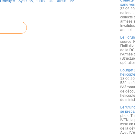
Collecte 
 envoyer...
Syrie: 35 jihadistes de Daesh... >>
sang vers
22.06.20
nationale
collecte
armées s
Invalide
annuel,..
Le Forum
source: 
l’initiat
de la DC
l’Armée 
(Structur
opération
Bourget 
hélicopt
18.06.20
53ème éd
l’Aérona
de découv
hélicopt
du minist
Le futur
se prépa
photo Th
IVEN, la 
mise en r
de la dé
Avec IVEN