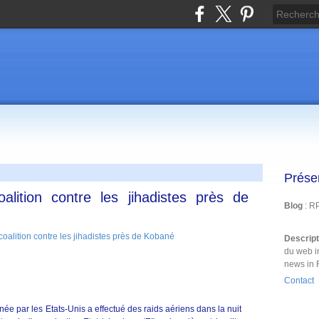
Prése
alition contre les jihadistes près de
Blog
: R
Descrip
du web i
news in 
Contact
née par les Etats-Unis a effectué des raids aériens dans la nuit