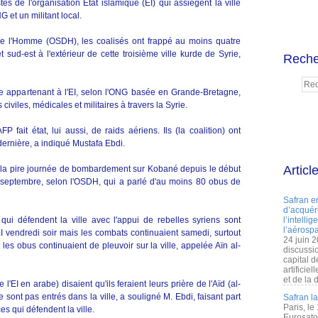
es de l'organisation Etat islamique (EI) qui assiègent la ville
et un militant local.
 de l'Homme (OSDH), les coalisés ont frappé au moins quatre
 sud-est à l'extérieur de cette troisième ville kurde de Syrie,
Reche
aire appartenant à l'EI, selon l'ONG basée en Grande-Bretagne,
iviles, médicales et militaires à travers la Syrie.
 fait état, lui aussi, de raids aériens. Ils (la coalition) ont
 dernière, a indiqué Mustafa Ebdi.
Articl
e la pire journée de bombardement sur Kobané depuis le début
16 septembre, selon l'OSDH, qui a parlé d'au moins 80 obus de
Safran e
d’acquéri
qui défendent la ville avec l'appui de rebelles syriens sont
l’intelli
l’aérospa
I vendredi soir mais les combats continuaient samedi, surtout
24 juin 
 les obus continuaient de pleuvoir sur la ville, appelée Aïn al-
discussi
capital d
artificie
et de la 
I en arabe) disaient qu'ils feraient leurs prière de l'Aïd (al-
 sont pas entrés dans la ville, a souligné M. Ebdi, faisant part
Safran l
Paris, le
es qui défendent la ville.
Eurosato