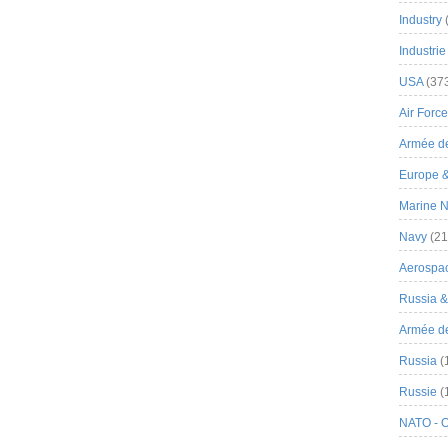
Industry
Industrie
USA
(37
Air Force
Armée de
Europe 
Marine N
Navy
(21
Aerospa
Russia 
Armée de 
Russia
(
Russie
(
NATO - 