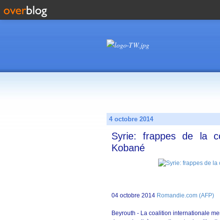
4 octobre 2014
Syrie: frappes de la co
Kobané
04 octobre 2014
Romandie.com (AFP)
Beyrouth - La coalition internationale me