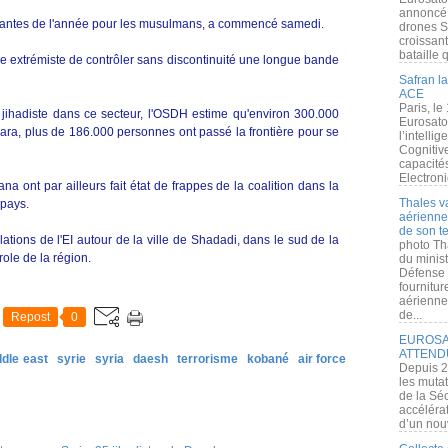
annoncé l
portantes de l'année pour les musulmans, a commencé samedi.
drones S
croissan
bataille q
e extrémiste de contrôler sans discontinuité une longue bande
Safran la
ACE
Paris, le
 jihadiste dans ce secteur, l'OSDH estime qu'environ 300.000
Eurosato
ra, plus de 186.000 personnes ont passé la frontière pour se
l’intelli
Cognitive
capacité
Electroni
na ont par ailleurs fait état de frappes de la coalition dans la
Thales v
 pays.
aérienne 
de son te
lations de l'EI autour de la ville de Shadadi, dans le sud de la
photo Th
role de la région.
du minist
Défense 
fournitu
aérienne
de...
Repost
0
EUROSAT
ATTEND
ddle east
syrie
syria
daesh
terrorisme
kobané
air force
Depuis 2
les muta
de la Sé
accélérat
d’un nouv