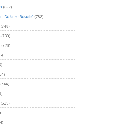
er
(827)
m Défense Sécurité
(782)
(748)
A
(730)
y
(726)
5)
5)
54)
(646)
9)
(615)
)
4)