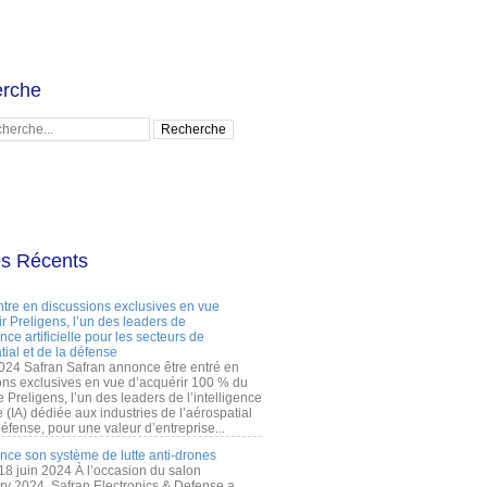
rche
es Récents
ntre en discussions exclusives en vue
r Preligens, l’un des leaders de
gence artificielle pour les secteurs de
tial et de la défense
2024 Safran Safran annonce être entré en
ons exclusives en vue d’acquérir 100 % du
e Preligens, l’un des leaders de l’intelligence
lle (IA) dédiée aux industries de l’aérospatial
défense, pour une valeur d’entreprise...
ance son système de lutte anti-drones
 18 juin 2024 À l’occasion du salon
ry 2024, Safran Electronics & Defense a