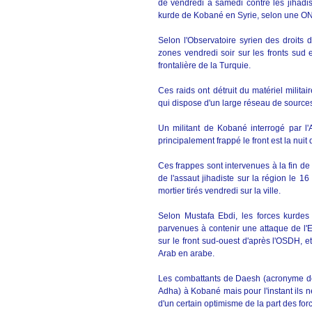
de vendredi à samedi contre les jihadist
kurde de Kobané en Syrie, selon une ONG 
Selon l'Observatoire syrien des droits
zones vendredi soir sur les fronts sud et
frontalière de la Turquie.
Ces raids ont détruit du matériel milit
qui dispose d'un large réseau de sources c
Un militant de Kobané interrogé par l'AFP
principalement frappé le front est la nuit
Ces frappes sont intervenues à la fin d
de l'assaut jihadiste sur la région le 
mortier tirés vendredi sur la ville.
Selon Mustafa Ebdi, les forces kurdes 
parvenues à contenir une attaque de l'E
sur le front sud-ouest d'après l'OSDH, et
Arab en arabe.
Les combattants de Daesh (acronyme de l'E
Adha) à Kobané mais pour l'instant ils ne
d'un certain optimisme de la part des forc