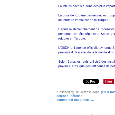
La fête du sacrifice, l'une des plus im
La prise de Kobané permettrait au group
de territoire frontalière de la Turquie.
Depuis le déclenchement de l'offensive
personnes ont été déplacées. Selon Anka
réfugier en Turquie.
L'OSDH et l'agence officielle syrienne Sa
province d'Hassaké, dans le nord-est du
Selon Sana, les raids ont visé des instal
province, ainsi que des raffineries de pét
Published by RP Defense
dans
gulf & mi
defence
défense
commenter cet article
…