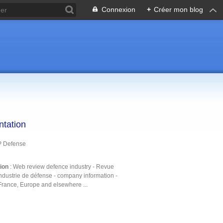
Connexion
+
Créer mon blog
ntation
P Defense
tion
: Web review defence industry - Revue
ndustrie de défense - company information -
France, Europe and elsewhere ...