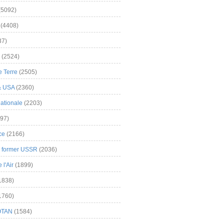
(5092)
(4408)
37)
(2524)
 Terre
(2505)
& USA
(2360)
ationale
(2203)
97)
ce
(2166)
& former USSR
(2036)
l'Air
(1899)
1838)
1760)
OTAN
(1584)