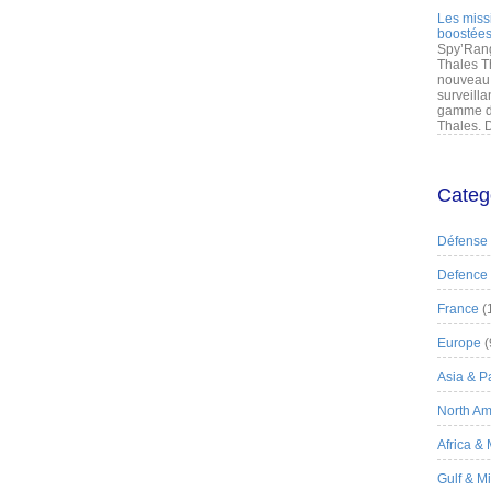
Les miss
boostées
Spy’Rang
Thales T
nouveau 
surveilla
gamme de
Thales. D
Categ
Défense
Defence
France
(
Europe
(
Asia & Pa
North Am
Africa &
Gulf & M