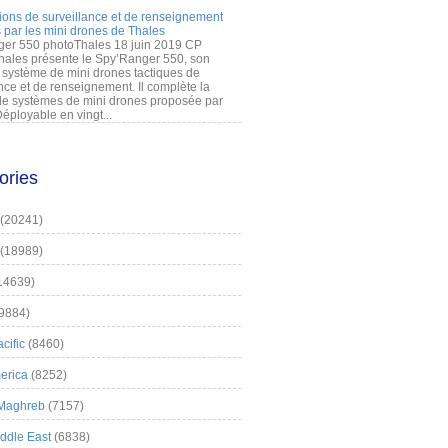
ions de surveillance et de renseignement
 par les mini drones de Thales
er 550 photoThales 18 juin 2019 CP
hales présente le Spy’Ranger 550, son
système de mini drones tactiques de
nce et de renseignement. Il complète la
 systèmes de mini drones proposée par
éployable en vingt...
ories
(20241)
(18989)
14639)
9884)
cific
(8460)
erica
(8252)
 Maghreb
(7157)
iddle East
(6838)