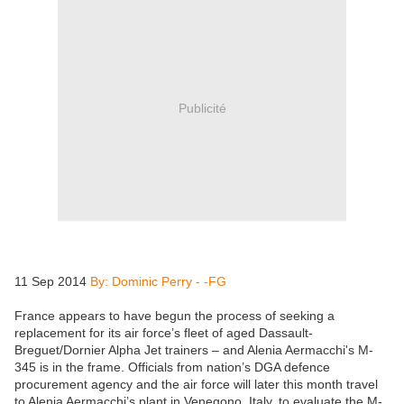
Publicité
11 Sep 2014
By: Dominic Perry - -FG
France appears to have begun the process of seeking a
replacement for its air force’s fleet of aged Dassault-
Breguet/Dornier Alpha Jet trainers – and Alenia Aermacchi's M-
345 is in the frame. Officials from nation’s DGA defence
procurement agency and the air force will later this month travel
to Alenia Aermacchi’s plant in Venegono, Italy, to evaluate the M-