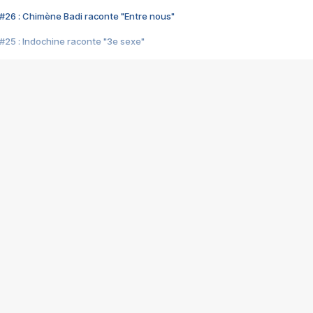
#26 : Chimène Badi raconte "Entre nous"
#25 : Indochine raconte "3e sexe"
#24 : Zaho raconte "C'est chelou"
#23 : Patrick Bruel raconte "Au café des délices"
#22 : Kyo raconte "Le chemin"
#21 : Nolwenn Leroy raconte "Cassé"
#20 : Patrick Hernandez raconte "Born to be alive"
#19 : Lorie raconte "Près de moi"
#18 : Michael Jones raconte "A nos actes manqués" (avec Jean-Jacque
#17 : Khaled raconte "Aïcha"
#16 : Corneille raconte "Parce qu'on vient de loin"
#15 : Indochine raconte "L'aventurier"