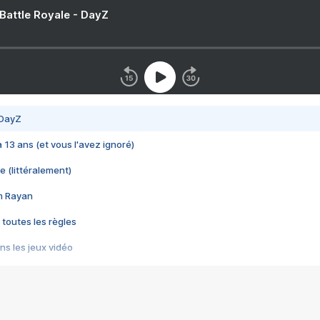
 Battle Royale - DayZ
 DayZ
 a 13 ans (et vous l'avez ignoré)
e (littéralement)
im Rayan
 toutes les règles
s les jeux vidéo
us choquant de Rockstar ? - Le scandale BULLY
e plus moche de Steam