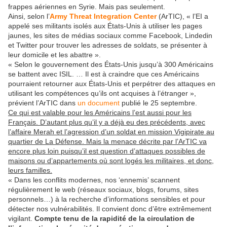
frappes aériennes en Syrie. Mais pas seulement.
Ainsi, selon l’
Army Threat Integration Center
(ArTIC), « l’EI a
appelé ses militants isolés aux États-Unis à utiliser les pages
jaunes, les sites de médias sociaux comme Facebook, Lindedin
et Twitter pour trouver les adresses de soldats, se présenter à
leur domicile et les abattre ».
« Selon le gouvernement des États-Unis jusqu’à 300 Américains
se battent avec ISIL. … Il est à craindre que ces Américains
pourraient retourner aux États-Unis et perpétrer des attaques en
utilisant les compétences qu’ils ont acquises à l’étranger »,
prévient l’ArTIC dans
un document
publié le 25 septembre.
Ce qui est valable pour les Américains l’est aussi pour les
Français. D’autant plus qu’il y a déjà eu des précédents, avec
l’affaire Merah et l’agression d’un soldat en mission Vigipirate au
quartier de La Défense. Mais la menace décrite par l’ArTIC va
encore plus loin puisqu’il est question d’attaques possibles de
maisons ou d’appartements où sont logés les militaires, et donc,
leurs familles.
« Dans les conflits modernes, nos ‘ennemis’ scannent
régulièrement le web (réseaux sociaux, blogs, forums, sites
personnels…) à la recherche d’informations sensibles et pour
détecter nos vulnérabilités. Il convient donc d’être extrêmement
vigilant.
Compte tenu de la rapidité de la circulation de