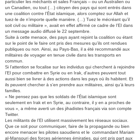
particulier les méchants et sales Français – ou un Australien ou
un Canadien, ou tout (…) citoyen des pays qui sont entrés dans
une coalition contre l’État islamique, alors comptez sur Allah et
tuez-le de n’importe quelle manière. (…) Tuez le mécréant qu’il
soit civil ou militaire », avait en effet affirmé ce cadre de l’EI dans
un message audio diffusé le 22 septembre.
Suite à cette menace, des pays ayant rejoint la coalition ou étant
sur le point de le faire ont pris des mesures qu’ils ont rendues
publiques ou non. Ainsi, au Pays-Bas, il a été recommandé aux
militaires de voyager en tenue civile dans les transports en
commun.
Si l’attention se focalise sur les individus qui cherchent à rejoindre
l’EI pour combattre en Syrie ou en Irak, d’autres peuvent tout
aussi bien se livrer à des actions dans les pays où ils habitent. Et
ils peuvent chercher à s’en prendre aux militaires, ainsi qu’à leurs
familles.
« Ne pensez pas que les soldats de l’État islamique sont
seulement en Irak et en Syrie, au contraire, il y en a proches de
vous », a même averti un des jihadistes français via son compte
Twitter.
Les militants de l’EI utilisent massivement les réseaux sociaux.
Que ce soit pour communiquer, faire de la propagande ou bien
encore menacer les pilotes saoudiens et le commandant Mariam
al-Mansouri des forces aériennes émiraties, qui ont pris part aux