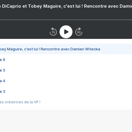
 DiCaprio et Tobey Maguire, c'est lui ! Rencontre avec Dam
bey Maguire, c'est lui ! Rencontre avec Damien Witecka
e 6
e 5
e 4
e 3
s créatrices de la VF !
e 2
e 1