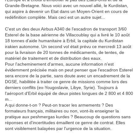
Grande-Bretagne. Nous voici avec un nouvel allié, le Kurdistan,
qui aspire à devenir un Etat dans un Moyen-Orient en cours de
redéfinition complète. Mais ceci est un autre sujet...
C'est un des deux Airbus A340 de l'escadron de transport 3/60
Esterel de la base aérienne de Villacoublay qui a livré le 10 août
18 tonnes d'aide humanitaire à Erbil, la capitale du Kurdistan
irakien autonome. Un second vol était prévu ce mercredi 13 août
pour la livraison de 20 tonnes de médicaments, de tentes, de
matériel de traitement et de distribution des eaux.
Pour l'acheminement d'armes, aucune information n'est
évidemment précisée mais on peut penser que l'escadron Esterel
sera encore de la partie, sans doute avec un encadrement de la
DGSE, habilitée à traiter ce genre de missions comme lors des
derniers conflits (ex-Yougoslavie, Libye, Syrie). Toujours à
l'aéroport d'Erbil équipé de deux pistes longues de 2 800 et 4 800
m...
A qui donne-t-on ? Peut-on tracer les armements ? Des
formateurs français, militaires ou non, vont-ils enseigner la
pratique aux peshmergas kurdes ? Beaucoup de questions sans
réponses et d'incertitudes émaillent ce genre de contrat. Elles
sont visiblement balayées par l'urgence de la situation.