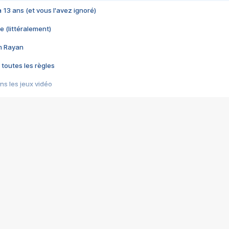
 a 13 ans (et vous l'avez ignoré)
e (littéralement)
im Rayan
 toutes les règles
s les jeux vidéo
us choquant de Rockstar ? - Le scandale BULLY
e plus moche de Steam
du RÊVE tourne au CAUCHEMAR
pendant 8 heures
it… à tort
umiliés par un jeu vidéo
ire - Final Fantasy 8