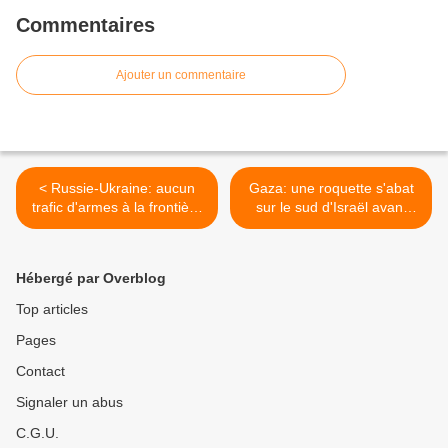
Commentaires
Ajouter un commentaire
< Russie-Ukraine: aucun
Gaza: une roquette s'abat
trafic d'armes à la frontière
sur le sud d'Israël avant
(OSCE)
l'expiration de la trêve >
Hébergé par Overblog
Top articles
Pages
Contact
Signaler un abus
C.G.U.