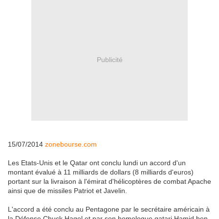
Publicité
15/07/2014
zonebourse.com
Les Etats-Unis et le Qatar ont conclu lundi un accord d'un
montant évalué à 11 milliards de dollars (8 milliards d'euros)
portant sur la livraison à l'émirat d'hélicoptères de combat Apache
ainsi que de missiles Patriot et Javelin.
L'accord a été conclu au Pentagone par le secrétaire américain à
la Défense Chuck Hagel et par son homologue qatari Hamid ben