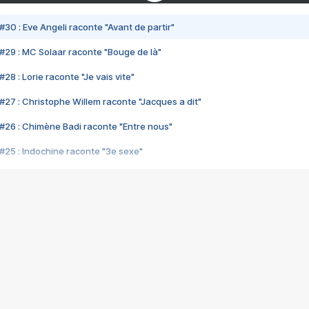
#30 : Eve Angeli raconte "Avant de partir"
#29 : MC Solaar raconte "Bouge de là"
28 : Lorie raconte "Je vais vite"
#27 : Christophe Willem raconte "Jacques a dit"
#26 : Chimène Badi raconte "Entre nous"
#25 : Indochine raconte "3e sexe"
#24 : Zaho raconte "C'est chelou"
#23 : Patrick Bruel raconte "Au café des délices"
#22 : Kyo raconte "Le chemin"
#21 : Nolwenn Leroy raconte "Cassé"
#20 : Patrick Hernandez raconte "Born to be alive"
#19 : Lorie raconte "Près de moi"