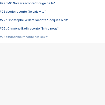
#29 : MC Solaar raconte "Bouge de là"
28 : Lorie raconte "Je vais vite"
#27 : Christophe Willem raconte "Jacques a dit"
#26 : Chimène Badi raconte "Entre nous"
#25 : Indochine raconte "3e sexe"
#24 : Zaho raconte "C'est chelou"
#23 : Patrick Bruel raconte "Au café des délices"
#22 : Kyo raconte "Le chemin"
#21 : Nolwenn Leroy raconte "Cassé"
#20 : Patrick Hernandez raconte "Born to be alive"
#19 : Lorie raconte "Près de moi"
#18 : Michael Jones raconte "A nos actes manqués" (avec Jean-Jacque
#17 : Khaled raconte "Aïcha"