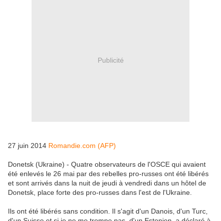
Publicité
27 juin 2014
Romandie.com (AFP)
Donetsk (Ukraine) - Quatre observateurs de l'OSCE qui avaient
été enlevés le 26 mai par des rebelles pro-russes ont été libérés
et sont arrivés dans la nuit de jeudi à vendredi dans un hôtel de
Donetsk, place forte des pro-russes dans l'est de l'Ukraine.
Ils ont été libérés sans condition. Il s'agit d'un Danois, d'un Turc,
d'un Suisse et si je ne me trompe pas, d'un Estonien, a déclaré à