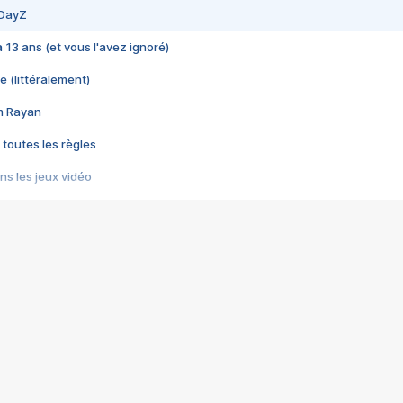
 DayZ
 a 13 ans (et vous l'avez ignoré)
e (littéralement)
im Rayan
 toutes les règles
s les jeux vidéo
us choquant de Rockstar ? - Le scandale BULLY
e plus moche de Steam
du RÊVE tourne au CAUCHEMAR
pendant 8 heures
it… à tort
umiliés par un jeu vidéo