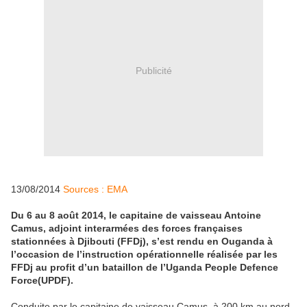
Publicité
13/08/2014
Sources : EMA
Du 6 au 8 août 2014, le capitaine de vaisseau Antoine
Camus, adjoint interarmées des forces françaises
stationnées à Djibouti (FFDj), s’est rendu en Ouganda à
l’occasion de l’instruction opérationnelle réalisée par les
FFDj au profit d’un bataillon de l’Uganda People Defence
Force(UPDF).
Conduite par le capitaine de vaisseau Camus, à 200 km au nord-